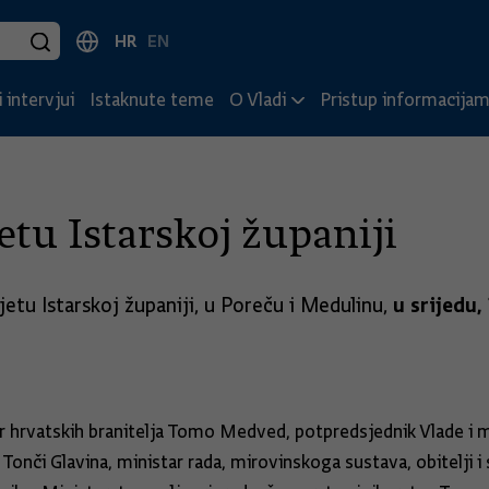
HR
EN
 intervjui
Istaknute teme
O Vladi
Pristup informacija
etu Istarskoj županiji
u srijedu, 
etu Istarskoj županiji, u Poreču i Medulinu,
ar hrvatskih branitelja Tomo Medved, potpredsjednik Vlade i 
Tonči Glavina, ministar rada, mirovinskoga sustava, obitelji i 