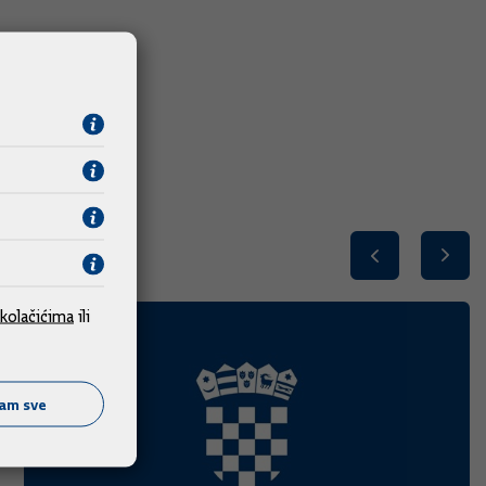
kolačićima
ili
ćam sve