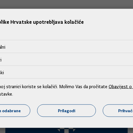
like Hrvatske upotrebljava kolačiće
lni
i
ki
j stranici koriste se kolačići. Molimo Vas da pročitate
Obavijest o 
stavke.
m odabrane
Prilagodi
Prihva