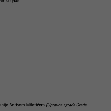
mir Majdak.
anije Borisom Miletićem
(Upravna zgrada Grada