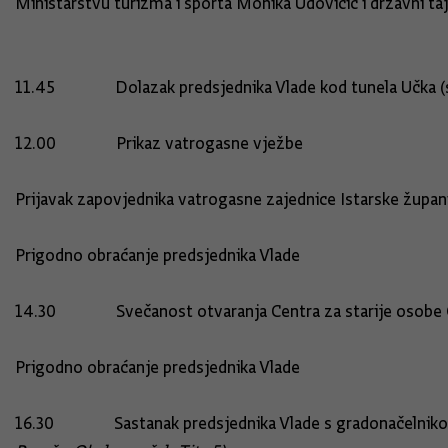
Ministarstvu turizma i sporta Monika Udovičić i državni ta
11.45 Dolazak predsjednika Vlade kod tunela Učka (s 
12.00 Prikaz vatrogasne vježbe
Prijavak zapovjednika vatrogasne zajednice Istarske župan
Prigodno obraćanje predsjednika Vlade
14.30 Svečanost otvaranja Centra za starije osobe 
Prigodno obraćanje predsjednika Vlade
16.30 Sastanak predsjednika Vlade s gradonačelnikom 