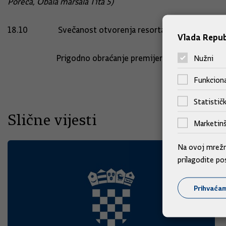
Poreča,
Obala maršala Tita 5)
18.10 Svečanost otvorenja resorta Pical
(Pical 2)
Vlada Repub
Prigodno obraćanje premijera Plenkovića
Nužni
Funkciona
Statističk
Slične vijesti
Marketinš
Na ovoj mrežno
prilagodite po
Prihvaća