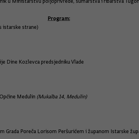
jnik u Ministarstvu poljoprivrede, šumarstva i ribarstva Tugo
Program:
istarske strane)
ije Dine Kozlevca predsjedniku Vlade
Općine Medulin
(Mukalba 14, Medulin)
Grada Poreča Lorisom Peršurićem i županom Istarske žup