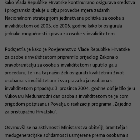
kako Vlada Republike Hrvatske kontinuirano osigurava sredstva
i programski djeluje u cilju provedbe mjera zadanih
Nacionalnom strategijom jedinstvene politike za osobe s
invaliditetom od 2003. do 2006. godine kako bi osigurala
jednake mogućnosti i prava za osobe s invaliditetom.
Podsjetila je kako je Povjerenstvo Vlade Republike Hrvatske
za osobe s invaliditetom pripremilo prijedlog Zakona o
pravobranitelju za osobe s invaliditetom i uputilo ga u
proceduru, te i na taj način želi osigurati kvalitetniji život
osobama s invaliditetom i sva prava koja osobama s
invaliditetom pripadaju; 3. prosinca 2004. godine obilježilo je u
Vukovaru Međunarodni dan osoba s invaliditetom te je tom
prigodom potpisana i Povelja o realizaciji programa „Zajedno
za pristupačnu Hrvatsku“;
Osvrnuvši se na aktivnosti Ministarstva obitelji, branitelja i
međugeneracijske solidarnosti usmjerene prema osobama s