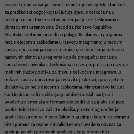
znanosti, obrazovanja i športa izradilo je pedagoški standard
za predškolski odgoj koji uključuje djecu s teškoćama u
razvoju i uspostavilo sustav praćenja djece s teškoćama u
obrazovnim ustanovama. Zavod za školstvo Republike
Hrvatske kontinuirano radi na prilagodbi planova i programa
rada s djecom s teškoćama u razvoju integriranoj u redovni
sustav obrazovanja; osuvremenjivanju i donošenju redovnih
nastavnih planova i programa koji će omogućiti isticanje
sposobnosti učenika s teškoćama u razvoju; poticanju razvoja
mobilnih službi podrške za djecu s teškoćama integriranu u
redovni sustav obrazovanja; redovitoj edukaciji prosvjetnih
djelatnika za rad s djecom s teškoćama. Ministarstvo kulture
kontinuirano radi na uklanjanju arhitektonskih barijera i
uvođenju elemenata informacijske podrške za gluhe i slijepe
osobe. Ministarstvo zaštite okoliša, prostornog uređenja i
graditeljstva donijelo novi Zakon o gradnji u kojem su učinjeni
bitni pomaci za osobe s invaliditetom i uvedena obveza za
gradnju javnih i poslovnih građevina koje moraju biti