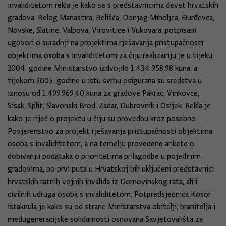
invaliditetom rekla je kako se s predstavnicima devet hrvatskih
gradova: Belog Manastira, Belišća, Donjeg Miholjca, Đurđevca,
Novske, Slatine, Valpova, Virovitice i Vukovara, potpisani
ugovori o suradnji na projektima rješavanja pristupačnosti
objektima osoba s invaliditetom za čiju realizaciju je u tijeku
2004. godine Ministarstvo izdvojilo 1.434.958,98 kuna, a
tijekom 2005. godine u istu svrhu osigurana su sredstva u
iznosu od 1.499.969,40 kuna za gradove Pakrac, Vinkovce,
Sisak, Split, Slavonski Brod, Zadar, Dubrovnik i Osijek. Rekla je
kako je riječ o projektu u čiju su provedbu kroz posebno
Povjerenstvo za projekt rješavanja pristupačnosti objektima
osoba s invaliditetom, a na temelju provedene ankete o
dobivanju podataka o prioritetima prilagodbe u pojedinim
gradovima, po prvi puta u Hrvatskoj bili uključeni predstavnici
hrvatskih ratnih vojnih invalida iz Domovinskog rata, ali i
civilnih udruga osoba s invaliditetom. Potpredsjednica Kosor
istaknula je kako su od strane Ministarstva obitelji, branitelja i
međugeneracijske solidarnosti osnovana Savjetovališta za