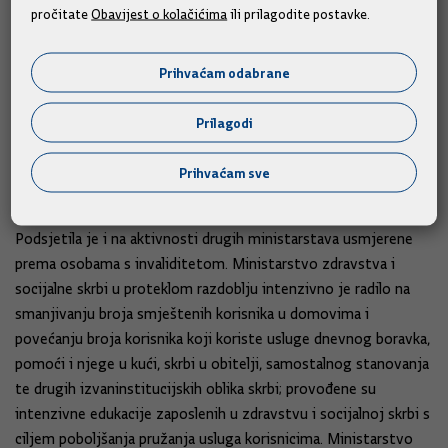
odrasle osobe s invaliditetom (financiranjem projekata udruga
pročitate
Obavijest o kolačićima
ili prilagodite postavke.
iz dijela prihoda od igara na sreću izdvojeno je 8.115.624,89
kuna za projekte nevladinih udruga). U suradnji s Edukacijsko-
Prihvaćam odabrane
rehabilitacijskim fakultetom započeti su projekti
«Psihosocijalne podrške djeci koja skrbe o roditeljima s
Prilagodi
invaliditetom» i «Razvojni integracijski program rane
intervencije djece s neurorizikom i rana intervencija u
Prihvaćam sve
obitelji».
Podsjetila je i na aktivnosti drugih ministarstava usmjerene
prema osobama s invaliditetom. Ministarstvo zdravstva i
socijalne skrbi u proteklom razdoblju intenzivno je radilo na
smanjivanju broja smještenih korisnika u domovima i
povećanju broja korisnika koji koriste usluge dnevnog boravka,
pomoći i njege u kući, skrbi u obitelji, samostalnog stanovanja
te drugih izvaninstitucijskih oblika skrbi; provođene su
intenzivne edukacije zaposlenih u zdravstvu i socijalnoj skrbi s
ciljem poboljšanja pružanja usluga korisnicima. Ministarstvo