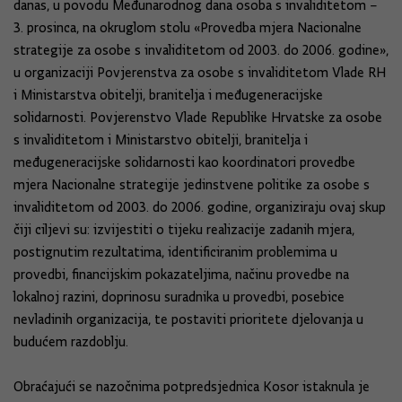
danas, u povodu Međunarodnog dana osoba s invaliditetom –
3. prosinca, na okruglom stolu «Provedba mjera Nacionalne
strategije za osobe s invaliditetom od 2003. do 2006. godine»,
u organizaciji Povjerenstva za osobe s invaliditetom Vlade RH
i Ministarstva obitelji, branitelja i međugeneracijske
solidarnosti. Povjerenstvo Vlade Republike Hrvatske za osobe
s invaliditetom i Ministarstvo obitelji, branitelja i
međugeneracijske solidarnosti kao koordinatori provedbe
mjera Nacionalne strategije jedinstvene politike za osobe s
invaliditetom od 2003. do 2006. godine, organiziraju ovaj skup
čiji ciljevi su: izvijestiti o tijeku realizacije zadanih mjera,
postignutim rezultatima, identificiranim problemima u
provedbi, financijskim pokazateljima, načinu provedbe na
lokalnoj razini, doprinosu suradnika u provedbi, posebice
nevladinih organizacija, te postaviti prioritete djelovanja u
budućem razdoblju.
Obraćajući se nazočnima potpredsjednica Kosor istaknula je