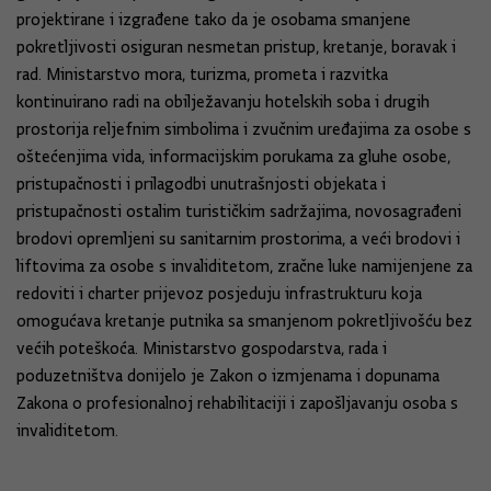
projektirane i izgrađene tako da je osobama smanjene
pokretljivosti osiguran nesmetan pristup, kretanje, boravak i
rad. Ministarstvo mora, turizma, prometa i razvitka
kontinuirano radi na obilježavanju hotelskih soba i drugih
prostorija reljefnim simbolima i zvučnim uređajima za osobe s
oštećenjima vida, informacijskim porukama za gluhe osobe,
pristupačnosti i prilagodbi unutrašnjosti objekata i
pristupačnosti ostalim turističkim sadržajima, novosagrađeni
brodovi opremljeni su sanitarnim prostorima, a veći brodovi i
liftovima za osobe s invaliditetom, zračne luke namijenjene za
redoviti i charter prijevoz posjeduju infrastrukturu koja
omogućava kretanje putnika sa smanjenom pokretljivošću bez
većih poteškoća. Ministarstvo gospodarstva, rada i
poduzetništva donijelo je Zakon o izmjenama i dopunama
Zakona o profesionalnoj rehabilitaciji i zapošljavanju osoba s
invaliditetom.