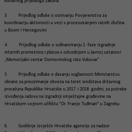
konačnog prijedloga zakona
3. Prijedlog odluke o osnivanju Povjerenstva za
koordinaciju aktivnosti u vezi s procesuiranjem ratnih zločina
u Bosni i Hercegovini
4. Prijedlog odluke o sufinanciranju 1. faze izgradnje
internih prometnica i platoa s odvodnjom u Javnoj ustanovi
„Memorijalni centar Domovinskog rata Vukovar“
5. Prijedlog odluke o davanju suglasnosti Ministarstvu
obrane za preuzimanje obveza na teret sredstava državnog
proračuna Republike Hrvatske u 2017. i 2018. godini, za potrebe
izvođenja radova na izgradnji smještajne građevine na
Hrvatskom vojnom učilištu "Dr. Franjo Tuđman" u Zagrebu
6. Godišnje izvješće Hrvatske agencije za nadzor