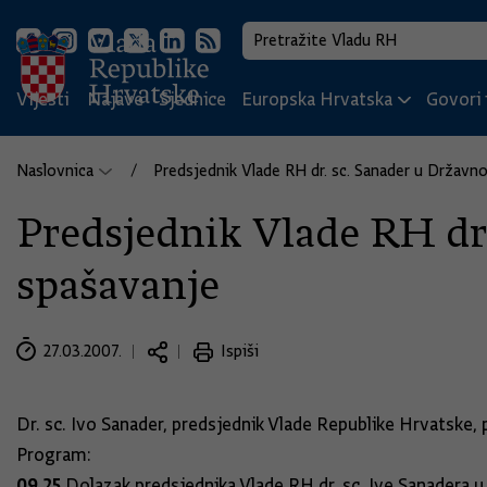
Vijesti
Najave
Sjednice
Europska Hrvatska
Govori i
Naslovnica
Predsjednik Vlade RH dr. sc. Sanader u Državno
Predsjednik Vlade RH dr.
spašavanje
27.03.2007.
Ispiši
Dr. sc. Ivo Sanader, predsjednik Vlade Republike Hrvatske, 
Program:
09.25
Dolazak predsjednika Vlade RH dr. sc. Ive Sanadera u 