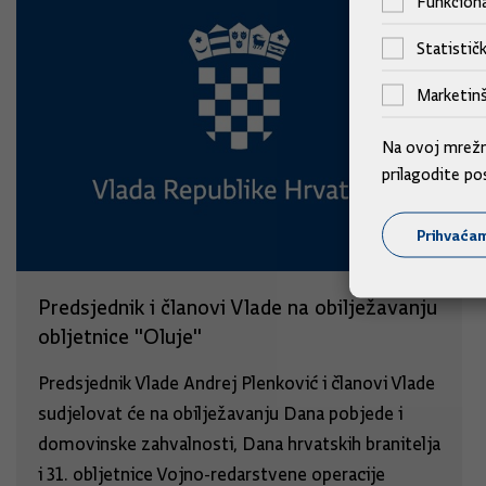
Funkciona
Statističk
Marketinš
Na ovoj mrežno
prilagodite po
Prihvaća
Predsjednik i članovi Vlade na obilježavanju
obljetnice "Oluje"
Predsjednik Vlade Andrej Plenković i članovi Vlade
sudjelovat će na obilježavanju Dana pobjede i
domovinske zahvalnosti, Dana hrvatskih branitelja
i 31. obljetnice Vojno-redarstvene operacije