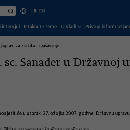
HR
EN
 intervjui
Istaknute teme
O Vladi
Pristup informacija
j upravi za zaštitu i spašavanje
 sc. Sanader u Državnoj up
posjetit će u utorak, 27. ožujka 2007. godine, Državnu upravu 
Učilište vatrogastva i zaštite i spašavanja