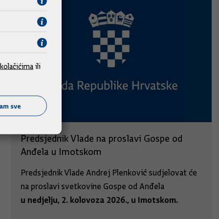
kolačićima
ili
ćam sve
Predsjednik Vlade na proslavi Gospe od
Anđela u Imotskom
Predsjednik Vlade Andrej Plenković sudjelovat će
na proslavi svetkovine Gospe od Anđela
u nedjelju, 2. kolovoza 2026., u Imotskom.