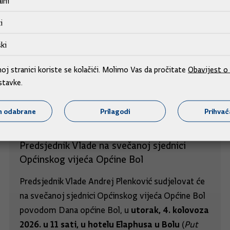
lni
i
ki
j stranici koriste se kolačići. Molimo Vas da pročitate
Obavijest o 
stavke.
m odabrane
Prilagodi
Prihva
Predsjednik Vlade na svečanoj sjednici
Općinskog vijeća Općine Bol
Predsjednik Vlade Andrej Plenković sudjelovat će
na svečanoj sjednici Općinskog vijeća Općine Bol
utorak, 4. kolovoza
povodom Dana općine Bol, u
2026. u 11 sati, u hotelu Elaphusa u Bolu
(
Put