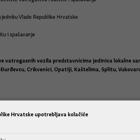
sjedniku Vlade Republike Hrvatske
tu i spašavanje
čeve vatrogasnih vozila predstavnicima jedinica lokalne 
, Đurđevcu, Crikvenici, Opatiji, Kaštelima, Splitu, Vukova
like Hrvatske upotrebljava kolačiće