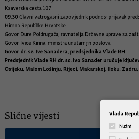
Ksaverska cesta 107
09.30
Glavni vatrogasni zapovjednik podnosi prijavak pred
Himna Republike Hrvatske
Govor Đure Poldrugača, ravnatelja Državne uprave za zašti
Govor Ivice Kirina, ministra unutarnjih poslova
Govor dr. sc. Ive Sanadera, predsjednika Vlade RH
Predsjednik Vlade RH dr. sc. Ivo Sanader uručuje klju
Osijeku, Malom Lošinju, Rijeci, Makarskoj, Iloku, Zadru
Slične vijesti
Vlada Repub
Nužni