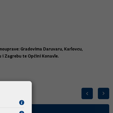
samouprave: Gradovima Daruvaru, Karlovcu,
ru i Zagrebu te Općini Konavle.