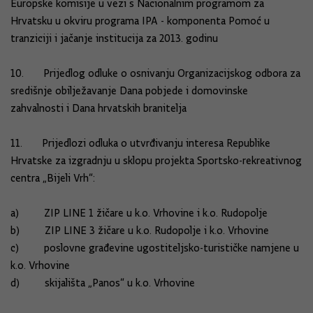
Europske komisije u vezi s Nacionalnim programom za
Hrvatsku u okviru programa IPA - komponenta Pomoć u
tranziciji i jačanje institucija za 2013. godinu
10. Prijedlog odluke o osnivanju Organizacijskog odbora za
središnje obilježavanje Dana pobjede i domovinske
zahvalnosti i Dana hrvatskih branitelja
11. Prijedlozi odluka o utvrđivanju interesa Republike
Hrvatske za izgradnju u sklopu projekta Sportsko-rekreativnog
centra „Bijeli Vrh“:
a) ZIP LINE 1 žičare u k.o. Vrhovine i k.o. Rudopolje
b) ZIP LINE 3 žičare u k.o. Rudopolje i k.o. Vrhovine
c) poslovne građevine ugostiteljsko-turističke namjene u
k.o. Vrhovine
d) skijališta „Panos“ u k.o. Vrhovine