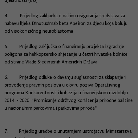
djelatnosti (EU)
4. Prijedlog zaključka o načinu osiguranja sredstava za
nabavu lijeka Dinutuximab beta Apeiron za djecu koja boluju
od visokorizičnog neuroblastoma
5. Prijedlog zaključka o financiranju projekta izgradnje
poligona za helikoptersko slijetanje u četiri hrvatske bolnice
od strane Vlade Sjedinjenih Američkih Država
6. Prijedlog odluke o davanju suglasnosti za sklapanje i
provođenje pravnih poslova u okviru poziva Operativnog
programa Konkurentnost i kohezija u financijskom razdoblju
2014. - 2020. "Promicanje održivog korištenja prirodne baštine
u nacionalnim parkovima i parkovima prirode"
7. Prijedlog uredbe o unutarnjem ustrojstvu Ministarstva