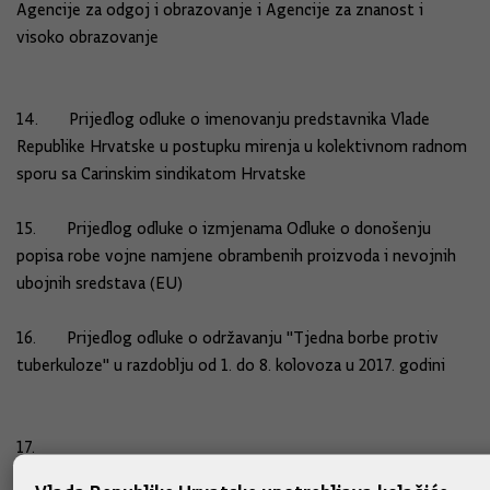
Agencije za odgoj i obrazovanje i Agencije za znanost i
visoko obrazovanje
14. Prijedlog odluke o imenovanju predstavnika Vlade
Republike Hrvatske u postupku mirenja u kolektivnom radnom
sporu sa Carinskim sindikatom Hrvatske
15. Prijedlog odluke o izmjenama Odluke o donošenju
popisa robe vojne namjene obrambenih proizvoda i nevojnih
ubojnih sredstava (EU)
16. Prijedlog odluke o održavanju "Tjedna borbe protiv
tuberkuloze" u razdoblju od 1. do 8. kolovoza u 2017. godini
17.
a) Prijedlog amandmana Vlade Republike Hrvatske na