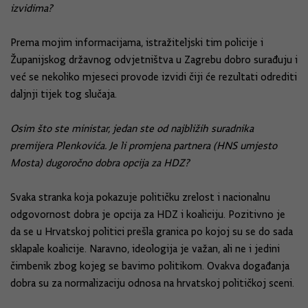
izvidima?
Prema mojim informacijama, istražiteljski tim policije i
Županijskog državnog odvjetništva u Zagrebu dobro surađuju i
već se nekoliko mjeseci provode izvidi čiji će rezultati odrediti
daljnji tijek tog slučaja.
Osim što ste ministar, jedan ste od najbližih suradnika
premijera Plenkovića. Je li promjena partnera (HNS umjesto
Mosta) dugoročno dobra opcija za HDZ?
Svaka stranka koja pokazuje političku zrelost i nacionalnu
odgovornost dobra je opcija za HDZ i koaliciju. Pozitivno je
da se u Hrvatskoj politici prešla granica po kojoj su se do sada
sklapale koalicije. Naravno, ideologija je važan, ali ne i jedini
čimbenik zbog kojeg se bavimo politikom. Ovakva događanja
dobra su za normalizaciju odnosa na hrvatskoj političkoj sceni.