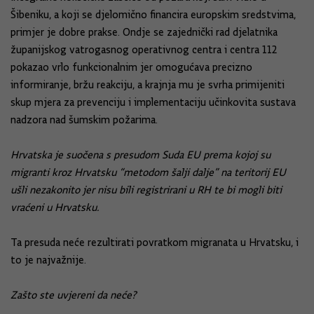
Šibeniku, a koji se djelomično financira europskim sredstvima,
primjer je dobre prakse. Ondje se zajednički rad djelatnika
županijskog vatrogasnog operativnog centra i centra 112
pokazao vrlo funkcionalnim jer omogućava precizno
informiranje, bržu reakciju, a krajnja mu je svrha primijeniti
skup mjera za prevenciju i implementaciju učinkovita sustava
nadzora nad šumskim požarima.
Hrvatska je suočena s presudom Suda EU prema kojoj su
migranti kroz Hrvatsku “metodom šalji dalje” na teritorij EU
ušli nezakonito jer nisu bili registrirani u RH te bi mogli biti
vraćeni u Hrvatsku.
Ta presuda neće rezultirati povratkom migranata u Hrvatsku, i
to je najvažnije.
Zašto ste uvjereni da neće?