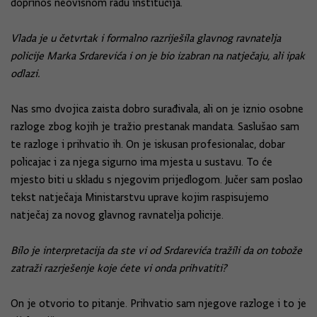
doprinos neovisnom radu institucija.
Vlada je u četvrtak i formalno razriješila glavnog ravnatelja
policije Marka Srdarevića i on je bio izabran na natječaju, ali ipak
odlazi.
Nas smo dvojica zaista dobro surađivala, ali on je iznio osobne
razloge zbog kojih je tražio prestanak mandata. Saslušao sam
te razloge i prihvatio ih. On je iskusan profesionalac, dobar
policajac i za njega sigurno ima mjesta u sustavu. To će
mjesto biti u skladu s njegovim prijedlogom. Jučer sam poslao
tekst natječaja Ministarstvu uprave kojim raspisujemo
natječaj za novog glavnog ravnatelja policije.
Bilo je interpretacija da ste vi od Srdarevića tražili da on tobože
zatraži razrješenje koje ćete vi onda prihvatiti?
On je otvorio to pitanje. Prihvatio sam njegove razloge i to je