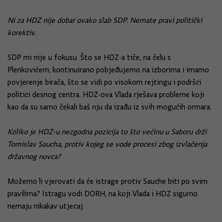
Ni za HDZ nije dobar ovako slab SDP. Nemate pravi politički
korektiv.
SDP mi nije u fokusu. Što se HDZ-a tiče, na čelu s
Plenkovićem, kontinuirano pobjeđujemo na izborima i imamo
povjerenje birača, što se vidi po visokom rejtingu i podršci
politici desnog centra. HDZ-ova Vlada rješava probleme koji
kao da su samo čekali baš nju da izađu iz svih mogućih ormara.
Koliko je HDZ-u nezgodna pozicija to što većinu u Saboru drži
Tomislav Saucha, protiv kojeg se vode procesi zbog izvlačenja
državnog novca?
Možemo li vjerovati da će istrage protiv Sauche biti po svim
pravilima? Istragu vodi DORH, na koji Vlada i HDZ sigurno
nemaju nikakav utjecaj.