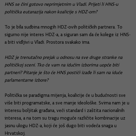
HNS se čini gotovo neprimjetnim u Vladi. Prijeti li HNS-u
politička eutanazija nakon koalicije s HDZ-om?
To je bila sudbina mnogih HDZ-ovih političkih partnera. To
sigurno nije interes HDZ-a, a siguran sam da će kolege iz HNS-
a biti vidljivi u Vladi. Prostora svakako ima.
HDZ je trenutačno prejak u odnosu na sve druge stranke na
političkoj sceni. Tko će vam na idućim izborima uopće biti
partneri? Pitanje je što će HNS postići izađe li sam na iduće
parlamentarne izbore?
Politička se paradigma mijenja, koalicije će u budućnosti sve
više biti programatske, a sve manje ideološke. Svima nam je u
interesu boljitak građana, veći standard i zaštita nacionalnih
interesa, a na tom su tragu moguće različite kombinacije uz
jasnu ulogu HDZ-a, koji će još dugo biti vodeća snaga u
Hrvatskoj.