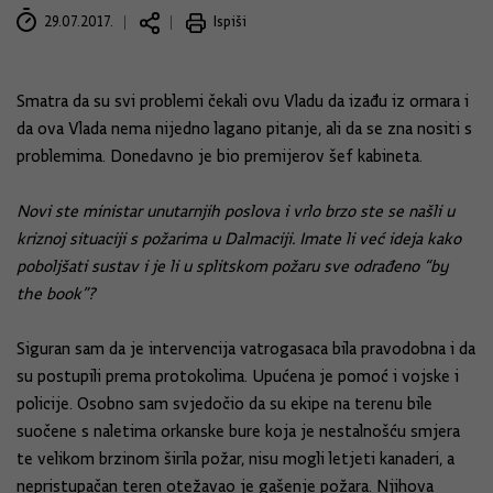
29.07.2017.
Ispiši
Smatra da su svi problemi čekali ovu Vladu da izađu iz ormara i
da ova Vlada nema nijedno lagano pitanje, ali da se zna nositi s
problemima. Donedavno je bio premijerov šef kabineta.
Novi ste ministar unutarnjih poslova i vrlo brzo ste se našli u
kriznoj situaciji s požarima u Dalmaciji. Imate li već ideja kako
poboljšati sustav i je li u splitskom požaru sve odrađeno “by
the book”?
Siguran sam da je intervencija vatrogasaca bila pravodobna i da
su postupili prema protokolima. Upućena je pomoć i vojske i
policije. Osobno sam svjedočio da su ekipe na terenu bile
suočene s naletima orkanske bure koja je nestalnošću smjera
te velikom brzinom širila požar, nisu mogli letjeti kanaderi, a
nepristupačan teren otežavao je gašenje požara. Njihova