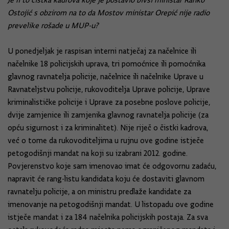
Je li to čistka kadrova koje je postavio bivši ministar Ranko
Ostojić s obzirom na to da Mostov ministar Orepić nije radio
prevelike rošade u MUP-u?
U ponedjeljak je raspisan interni natječaj za načelnice ili
načelnike 18 policijskih uprava, tri pomoćnice ili pomoćnika
glavnog ravnatelja policije, načelnice ili načelnike Uprave u
Ravnateljstvu policije, rukovoditelja Uprave policije, Uprave
kriminalističke policije i Uprave za posebne poslove policije,
dvije zamjenice ili zamjenika glavnog ravnatelja policije (za
opću sigurnost i za kriminalitet). Nije riječ o čistki kadrova,
već o tome da rukovoditeljima u rujnu ove godine istječe
petogodišnji mandat na koji su izabrani 2012. godine.
Povjerenstvo koje sam imenovao imat će odgovornu zadaću,
napravit će rang-listu kandidata koju će dostaviti glavnom
ravnatelju policije, a on ministru predlaže kandidate za
imenovanje na petogodišnji mandat. U listopadu ove godine
istječe mandat i za 184 načelnika policijskih postaja. Za sva