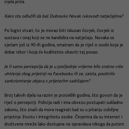
cijela priča.
Kako ste odlučili da baš Dubravko Novak rukovodi natječajima?
Po logici stvari, to je morao biti iskusan čovjek, čovjek iz
sustava i onaj koji se ne kandidira na natječaju. Novaka se
sjećam još iz 90-ih godina, smatram da je riječ o osobi koja je
dobar izbor i koja će kvalitetno obaviti taj posao.
Je li samo percepcija da je u posljednje vrijeme bilo znatno više
uhićenja zbog prijetnji na Facebooku ili se, zaista, pooštrilo
sankcioniranje objava s prijetećim sadržajem?
Broj takvih djela na razini je proteklih godina, što govori da je
riječ o percepciji. Policija radi i ima obvezu postupati sukladno
zakonu, što znači da mora reagirati kad su u pitanju ozbiljne
prijetnje životu i integritetu osobe. Činjenica da su internet i
društvene mreže lako dostupne ne opravdava nikoga da putem