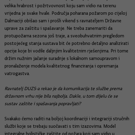
velika hrabrost i požrtvovnost koju sam vidio na terenu
vrijedna je svake hvale. Područja poharana požarom po cijeloj
Dalmaciji obišao sam i prošli vikend s ravnateljem Državne
uprave za zaštitu i spašavanje. Ne treba zanemariti da
protupožarna sezona još traje, a sveobuhvatnim pregledom
postojećeg stanja sustava bit će potrebno detaljno analizirati
opcije koje bi vodile daljnjim kvalitetnim rješenjima. Pri tome
držim nužnim jačanje suradnje s lokalnom samoupravom i
pronalaženje modela kvalitetnog financiranja i opremanja
vatrogastva.
Ravnatelj DUZS-a rekao je da komunikacija te službe prema
državnom vrhu nije bila najbolja. Dakle, u tom dijelu će se
sustav zaštite i spašavanja popravljati?
Svakako ćemo raditi na boljoj koordinaciji i integraciji stručnih
službi koje se trebaju suočavati s tim izazovima. Model
integralne holističke zaštite od požara koji sam vidio u