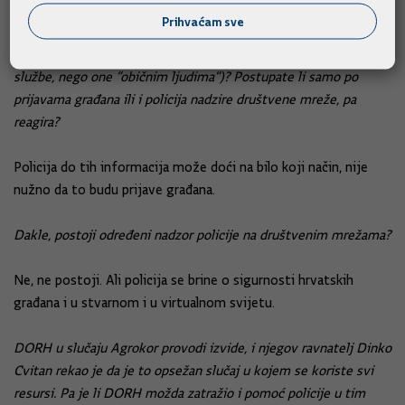
Prihvaćam sve
Kako policija dolazi do informacija o prijetnjama na Facebooku
(ne mislim sada na one upućene premijeru jer to nadziru tajne
službe, nego one “običnim ljudima“)? Postupate li samo po
prijavama građana ili i policija nadzire društvene mreže, pa
reagira?
Policija do tih informacija može doći na bilo koji način, nije
nužno da to budu prijave građana.
Dakle, postoji određeni nadzor policije na društvenim mrežama?
Ne, ne postoji. Ali policija se brine o sigurnosti hrvatskih
građana i u stvarnom i u virtualnom svijetu.
DORH u slučaju Agrokor provodi izvide, i njegov ravnatelj Dinko
Cvitan rekao je da je to opsežan slučaj u kojem se koriste svi
resursi. Pa je li DORH možda zatražio i pomoć policije u tim