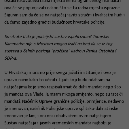
ostala rukovodeća radna mjesta nema ograničenog mandata i
ona će se popunjavati nakon što se ta radna mjesta isprazne.
Siguran sam da će se na natječaj javiti stručni i kvalitetni ljudi i
da ćemo zajedno graditi budućnost hrvatske policije.
Smatrate li da je policijski sustav ispolitiziran? Tomislav
Karamarko nije s Mostom mogao izaći na kraj da se iz tog
sustava s čelnih pozicija “pročiste“ kadrovi Ranka Ostojića i
SDP-a.
U Hrvatskoj moramo prije svega jačati institucije i ovo je
upravo način kako to učiniti. Ljudi koji budu odabrani na
natječajima koje smo raspisali imat će dulji mandat nego što
je mandat ove Vlade. Ja nisam nikoga smijenio, nego su istekli
mandati. Načelnik Uprave granične policije, primjerice, nedavno
je imenovan, načelnik Policijske uprave splitsko-dalmatinske
imenovan je lani, i oni nisu obuhvaćeni ovim natječajem.
Sustav natječaja i jasnih vremenskih mandata najbolji je