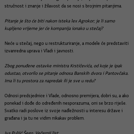
stručnost i znanje i žilavost da se nosi s brojnim pitanjima.
Pitanje je što će biti nakon isteka lex Agrokor; je li samo
kupljeno vrijeme jer će kompanija ionako u stečaj?
Neće u stečaj, nego u restrukturiranje, a modele će predstaviti
izvanredna uprava i Vladi i javnosti.
Zbog ponuđene ostavke ministra Krstičevića, od koje je ipak
odustao, otvorilo se pitanje odnosa Banskih dvora i Pantovčaka.
Ima li tu prostora za napredak ili je sve u redu?
Odnosi predsjednice i Vlade, odnosno premijera, dobri su, a ako
ponekad i dođe do određenih nesporazuma, oni se brzo riješe.
Svatko radi poslove iz svoje nadležnosti u interesu države i
građana i ja tu ne vidim nikakav problem.
Iva Puljić Šego, Večernji list