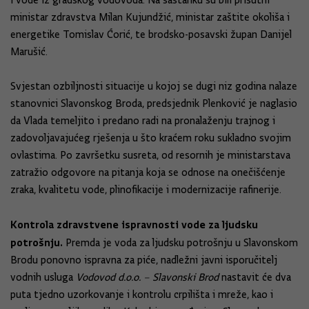
i vode iz gradskog vodovoda. Na sastanku su bili prisutni
ministar zdravstva Milan Kujundžić, ministar zaštite okoliša i
energetike Tomislav Ćorić, te brodsko-posavski župan Danijel
Marušić.
Svjestan ozbiljnosti situacije u kojoj se dugi niz godina nalaze
stanovnici Slavonskog Broda, predsjednik Plenković je naglasio
da Vlada temeljito i predano radi na pronalaženju trajnog i
zadovoljavajućeg rješenja u što kraćem roku sukladno svojim
ovlastima. Po završetku susreta, od resornih je ministarstava
zatražio odgovore na pitanja koja se odnose na onečišćenje
zraka, kvalitetu vode, plinofikacije i modernizacije rafinerije.
Kontrola zdravstvene ispravnosti vode za ljudsku
potrošnju.
Premda je voda za ljudsku potrošnju u Slavonskom
Brodu ponovno ispravna za piće, nadležni javni isporučitelj
vodnih usluga
Vodovod d.o.o. – Slavonski Brod
nastavit će dva
puta tjedno uzorkovanje i kontrolu crpilišta i mreže, kao i