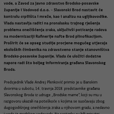
vode, a Zavod za javno zdravstvo
Brodsko-posavske
županije
i Vodovod d.o.o. – Slavonski Brod nastavit će
kontrolu crpilišta i mreže, kao i analizu na ugljikovodike.
Vlada nastavlja raditi na pronalasku trajnog rješenja
problema onečišćenja zraka, uključivši poticanje radova
na modernizaciji Rafinerije nafte Brod plinofikacijom.
Proširit će se opseg studije procjene mogućeg utjecaja
ekoloških čimbenika na zdravstveno stanje stanovništva
Brodsko-posavske županije. Vlada će uložiti dodatne
napore radi što boljeg informiranja građana Slavonskog
Broda.
Predsjednik Vlade Andrej Plenković primio je u Banskim
dvorima u subotu, 14. travnja 2018. predstavnike građana
Slavonskog Broda iz udruge „Brodske mame“, koji su mu u
razgovoru ukazali na poteškoće s kojima se suočavaju zbog
dugogodišnjeg onečišćenja zraka u njihovom gradu, a nedavno