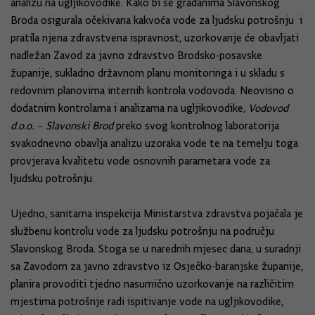
analizu na ugljikovodike. Kako bi se građanima Slavonskog
Broda osigurala očekivana kakvoća vode za ljudsku potrošnju i
pratila njena zdravstvena ispravnost, uzorkovanje će obavljati
nadležan Zavod za javno zdravstvo Brodsko-posavske
županije, sukladno državnom planu monitoringa i u skladu s
redovnim planovima internih kontrola vodovoda. Neovisno o
dodatnim kontrolama i analizama na ugljikovodike,
Vodovod
d.o.o. – Slavonski Brod
preko svog kontrolnog laboratorija
svakodnevno obavlja analizu uzoraka vode te na temelju toga
provjerava kvalitetu vode osnovnih parametara vode za
ljudsku potrošnju.
Ujedno, sanitarna inspekcija Ministarstva zdravstva pojačala je
službenu kontrolu vode za ljudsku potrošnju na području
Slavonskog Broda. Stoga se u narednih mjesec dana, u suradnji
sa Zavodom za javno zdravstvo iz Osječko-baranjske županije,
planira provoditi tjedno nasumično uzorkovanje na različitim
mjestima potrošnje radi ispitivanje vode na ugljikovodike,