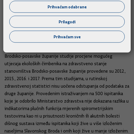
Hercegovine na području zaštite okoliša. Ta se modernizacija
Prihvaćam odabrane
poglavito odnosi na dijelove postrojenja koji su mogući izvori
onečišćenja zraka, prije svega emisija sumporovodika, plina
Prilagodi
koji se dovodi u vezu s narušavanjem kvalitete zraka na
području Slavonskog Broda i okolice.
Prihvaćam sve
Ispitivanja kvalitete zraka.
Na području Slavonskog Broda i
Brodsko-posavske županije studije procjene mogućeg
utjecaja ekoloških čimbenika na zdravstveno stanje
stanovništva Brodsko-posavske županije provedene su 2012.,
2015., 2016. i 2017. Prema tim studijama, u rutinskoj
zdravstvenoj statistici nisu uočena odstupanja od podataka za
druge županije. Provedenim istraživanjem na 500 ispitanika
koje je odobrilo Ministarstvo zdravstva nije dokazana razlika u
indikatorima plućnih funkcija mjerenih spirometrijskim
testovima kao ni u prisutnosti kroničnih ili akutnih bolesti
dišnog sustava između ispitanika koji žive u više izloženim
naseljima Slavonskog Broda i onih koji žive u manje izloženim.