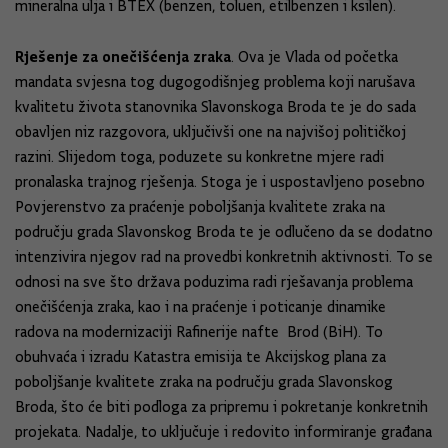
mineralna ulja i BTEX (benzen, toluen, etilbenzen i ksilen).
Rješenje za onečišćenja zraka
. Ova je Vlada od početka
mandata svjesna tog dugogodišnjeg problema koji narušava
kvalitetu života stanovnika Slavonskoga Broda te je do sada
obavljen niz razgovora, uključivši one na najvišoj političkoj
razini. Slijedom toga, poduzete su konkretne mjere radi
pronalaska trajnog rješenja. Stoga je i uspostavljeno posebno
Povjerenstvo za praćenje poboljšanja kvalitete zraka na
području grada Slavonskog Broda te je odlučeno da se dodatno
intenzivira njegov rad na provedbi konkretnih aktivnosti. To se
odnosi na sve što država poduzima radi rješavanja problema
onečišćenja zraka, kao i na praćenje i poticanje dinamike
radova na modernizaciji Rafinerije nafte Brod (BiH). To
obuhvaća i izradu Katastra emisija te Akcijskog plana za
poboljšanje kvalitete zraka na području grada Slavonskog
Broda, što će biti podloga za pripremu i pokretanje konkretnih
projekata. Nadalje, to uključuje i redovito informiranje građana