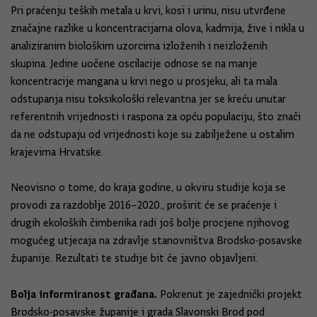
Pri praćenju teških metala u krvi, kosi i urinu, nisu utvrđene
značajne razlike u koncentracijama olova, kadmija, žive i nikla u
analiziranim biološkim uzorcima izloženih i neizloženih
skupina. Jedine uočene oscilacije odnose se na manje
koncentracije mangana u krvi nego u prosjeku, ali ta mala
odstupanja nisu toksikološki relevantna jer se kreću unutar
referentnih vrijednosti i raspona za opću populaciju, što znači
da ne odstupaju od vrijednosti koje su zabilježene u ostalim
krajevima Hrvatske.
Neovisno o tome, do kraja godine, u okviru studije koja se
provodi za razdoblje 2016–2020., proširit će se praćenje i
drugih ekoloških čimbenika radi još bolje procjene njihovog
mogućeg utjecaja na zdravlje stanovništva Brodsko-posavske
županije. Rezultati te studije bit će javno objavljeni.
Bolja informiranost građana.
Pokrenut je zajednički projekt
Brodsko-posavske županije i grada Slavonski Brod pod