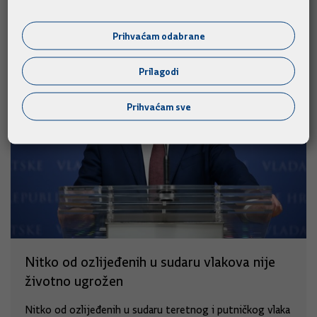
Slične vijesti
Prihvaćam odabrane
Prilagodi
Prihvaćam sve
Nitko od ozlijeđenih u sudaru vlakova nije
životno ugrožen
Nitko od ozlijeđenih u sudaru teretnog i putničkog vlaka