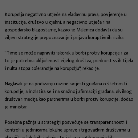
Korupcija negativno utječe na vladavinu prava, povjerenje u
institucije, društvo u cjelini, a negativno utječe i na
gospodarsko blagostanje, kazao je Malenica dodavši da su
ciljevi strategije prepoznavanje i prijava koruptivnih rizika.
"Time se može napraviti iskorak u borbi protiv korupcije i za
to je potrebna uključenost cijelog društva, prednost svih tijela
i nulta stopa tolerancije na korupciju", rekao je.
Naglasak je na podizanju razine svijesti građana o štetnosti
korupcije, a inzistira se i na snažnoj afirmaciji građana, civilnog
društva i medija kao partnerima u borbi protiv korupcije, dodao
je ministar.
Posebna pažnja u strategiji posvećuje se transparentnosti i
kontroli u jedinicama lokalne uprave i trgovačkim društvima u
vlasništvu lokalnih jedinica te jačanju antikorupcijskih