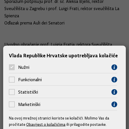
Sporazum potpisuju prof. dr. sc. Aleksa Bjeliš, rektor
Sveučilišta u Zagrebu i prof. Luigi Frati, rektor sveučilišta La
Spienza
Odlazak prema Auli dei Senatori
Uvodno obraćanje prof. Luigia Fratia, rektora Sveučilišta
Vlada Republike Hrvatske upotrebljava kolačiće
Govor dr. sc. Ive Sanadera, predsjednika Vlade RH
Nužni
Tijekom boravka u Rimu predsjednik Vlade RH dr. sc. Sanader
Funkcionalni
sastat će se s ministrom vanjskih poslova Talijanske Republike
Francom Frattinijem.
Statistički
Marketinški
Slične vijesti
Na ovoj mrežnoj stranici koriste se kolačići. Molimo Vas da
pročitate
Obavijest o kolačićima
ili prilagodite postavke.