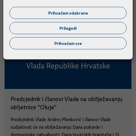
Prihvaćam odabrane
Prilagodi
Prihvaćam sve
Predsjednik i članovi Vlade na obilježavanju
obljetnice "Oluje"
Predsjednik Vlade Andrej Plenković i članovi Vlade
sudjelovat će na obilježavanju Dana pobjede i
domovinske zahvalnosti, Dana hrvatskih branitelja i 31.