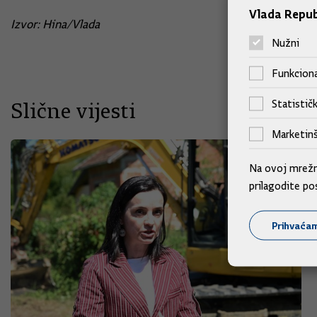
Vlada Repub
Izvor: Hina/Vlada
Nužni
Funkciona
Statističk
Slične vijesti
Marketinš
Na ovoj mrežno
prilagodite po
Prihvaća