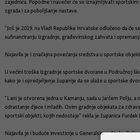
zajednica. Popodne i navečer će se iznajmljivati sportskim
zgrada i za poboljšanje nastave.
“Još je 2019. na Vladi Republike Hrvatske odlučeno da će s
sufinanciranju izgradnje, građevinskog zahvata i opremanja 7
Najavila je i značajna povećanja sredstva u sportske objekte 
U većini troška izgradnje sportske dvorane u Područnoj školi
kako je i opredjeljenje županije da se ulaže u sportske dvor
“Lani je otvorena jedna u Kamanju, sada u Jarčem Polju, a 
odrastanje djece i mladih. Osim gradnje objekata za zdravstvo
sportski objekti, kojih nedostaje” rekla je županica Furdek 
Najavila je i buduće investicije u Generalskom Stolu, Ozlju 