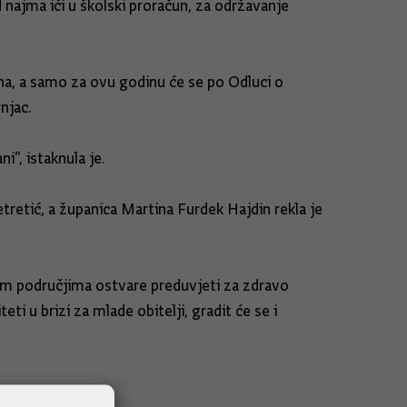
najma ići u školski proračun, za održavanje
una, a samo za ovu godinu će se po Odluci o
njac.
i”, istaknula je.
etretić, a županica Martina Furdek Hajdin rekla je
lnim područjima ostvare preduvjeti za zdravo
ti u brizi za mlade obitelji, gradit će se i