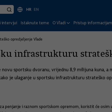
HR
EN
 intervjui
Istaknute teme
O Vladi
Pristup informacija
ateško opredjeljenje Vlade
sku infrastrukturu strateš
e novu sportsku dvoranu, vrijednu 8,9 milijuna kuna, a m
kako je ulaganje u sportsku infrastrukturu strateško op
a penjanje i raznom sportskom opremom, koristit će osim uč