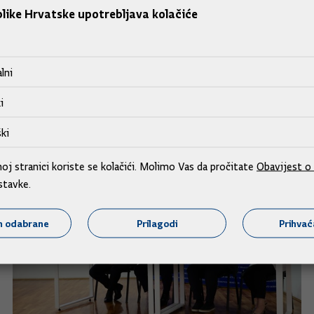
like Hrvatske upotrebljava kolačiće
lni
i
ki
j stranici koriste se kolačići. Molimo Vas da pročitate
Obavijest o 
stavke.
m odabrane
Prilagodi
Prihva