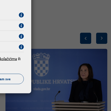
kolačićima
ili
ćam sve