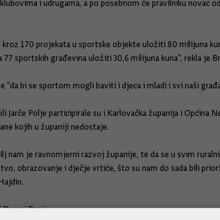
 klubovima i udrugama, a po posebnom će pravilniku novac od 
e kroz 170 projekata u sportske objekte uložiti 80 milijuna k
7 sportskih građevina uložiti 30,6 milijuna kuna”, rekla je Br
“da bi se sportom mogli baviti i djeca i mladi i svi naši građan
 Jarče Polje participirale su i Karlovačka županija i Općina N
ane kojih u županiji nedostaje.
cilj nam je ravnomjerni razvoj županije, te da se u svim rura
, obrazovanje i dječje vrtiće, što su nam do sada bili priorite
Hajdin.
i Dugoj Resi.