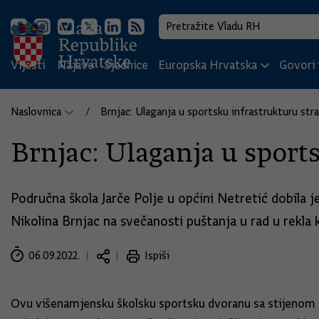
Vijesti
Najave
Sjednice
Europska Hrvatska
Govori i
Naslovnica
Brnjac: Ulaganja u sportsku infrastrukturu str
Brnjac: Ulaganja u sport
Područna škola Jarče Polje u općini Netretić dobila j
Nikolina Brnjac na svečanosti puštanja u rad u rekla 
06.09.2022.
Ispiši
Ovu višenamjensku školsku sportsku dvoranu sa stijenom z