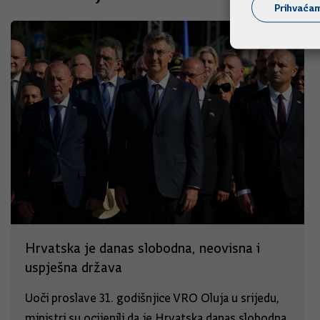
Prihvaća
Hrvatska je danas slobodna, neovisna i
uspješna država
Uoči proslave 31. godišnjice VRO Oluja u srijedu,
ministri su ocijenili da je Hrvatska danas slobodna,