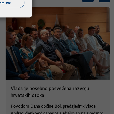
ćam sve
Vlada je posebno posvećena razvoju
hrvatskih otoka
Povodom Dana općine Bol, predsjednik Vlade
Andrej Plenković danas je sudjelovao na svečanoj