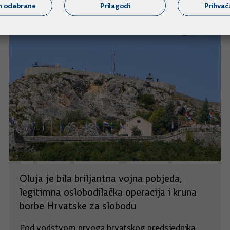
m odabrane
Prilagodi
Prihva
Oluja je bila briljantna vojna pobjeda,
legitimna oslobodilačka operacija i kruna
borbe Hrvatske za slobodu
Pod vodstvom prvoga hrvatskog predsjednika