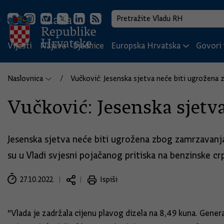
Vijesti
Najave
Sjednice
Europska Hrvatska
Govori i
Naslovnica
Vučković: Jesenska sjetva neće biti ugrožena 
Vučković: Jesenska sjetva
Jesenska sjetva neće biti ugrožena zbog zamrzavanja 
su u Vladi svjesni pojačanog pritiska na benzinske c
27.10.2022.
Ispiši
"Vlada je zadržala cijenu plavog dizela na 8,49 kuna. General