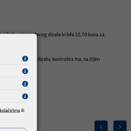
 Vlade, cijena plavog dizela bi bila 10,70 kuna za
 govori o plavom dizelu, kontrolira Ina, na čijim
učio je.
kolačićima
ili