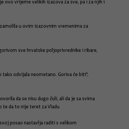
 ovo vrijeme velikih izazova za sve, pa i za njih i
je zamolila u ovim izazovnim vremenima za
gorivom sve hrvatske poljoprivrednike i ribare,
o tako odvijala neometano. Goriva će biti",
orila da se nisu dugo čuli, ali da je sa svima
o te da to nije teret za Vladu.
voj posao nastavlja raditi s velikom