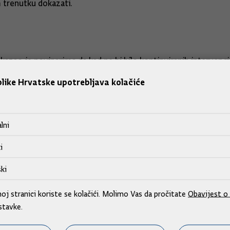
 trenutku dokazati.
azao je novinarima da kad ne bi bilo kontinuiranih intervencija
like Hrvatske upotrebljava kolačiće
dnika i ribara", kazao je, dodavši da 90 posto tržišta, kada se
lni
 da će se to u razdoblju koje je ispred nas promijeniti", por
i
ki
j stranici koriste se kolačići. Molimo Vas da pročitate
Obavijest o 
stavke.