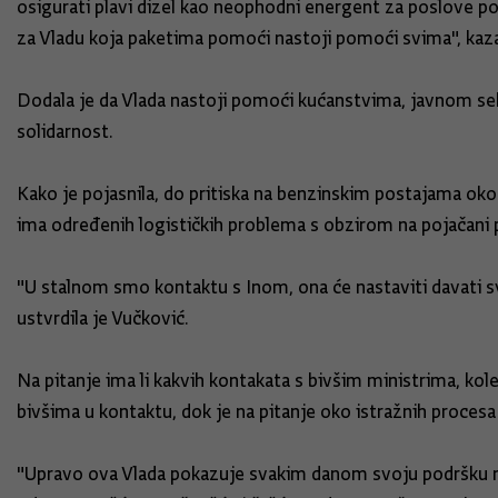
osigurati plavi dizel kao neophodni energent za poslove polj
za Vladu koja paketima pomoći nastoji pomoći svima", kaza
Dodala je da Vlada nastoji pomoći kućanstvima, javnom sek
solidarnost.
Kako je pojasnila, do pritiska na benzinskim postajama oko 
ima određenih logističkih problema s obzirom na pojačani p
"U stalnom smo kontaktu s Inom, ona će nastaviti davati sve
ustvrdila je Vučković.
Na pitanje ima li kakvih kontakata s bivšim ministrima, kol
bivšima u kontaktu, dok je na pitanje oko istražnih procesa o
"Upravo ova Vlada pokazuje svakim danom svoju podršku neo