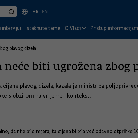
HR
EN
 intervjui
Istaknute teme
O Vladi
Pristup informacija
zbog plavog dizela
 neće biti ugrožena zbog p
cijene plavog dizela, kazala je ministrica poljoprivre
rpke s obzirom na vrijeme i kontekst.
no, da nije bilo mjera, ta cijena bi bila već odavno otprilike 