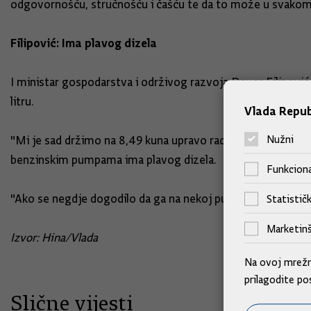
odgovornošću, stručnošću i čašću te da to može u svakom
Filipović: Ima plavog dizela
I ministar gospodarstva i održivog razvoja Davor Filipović k
litru.
Vlada Repub
Nužni
"Mi je sad držimo na 8,49 kuna upravo radi naših poljoprivre
benzinskim pumpama ima plavog dizela.
Funkciona
"Ako se negdje dogodilo da ga na nekoj pumpi nema, vjerujem
Statističk
Marketinš
Izvor: Hina/Vlada
Na ovoj mrežno
prilagodite po
Slične vijesti