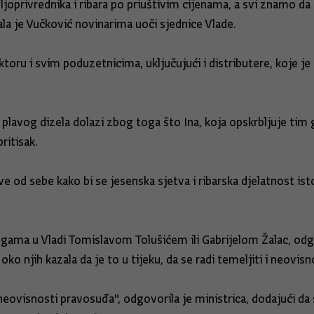
oprivrednika i ribara po priuštivim cijenama, a svi znamo da je
la je Vučković novinarima uoči sjednice Vlade.
toru i svim poduzetnicima, uključujući i distributere, koje 
plavog dizela dolazi zbog toga što Ina, koja opskrbljuje tim 
ritisak.
 od sebe kako bi se jesenska sjetva i ribarska djelatnost ist
egama u Vladi Tomislavom Tolušićem ili Gabrijelom Žalac, odgov
ko njih kazala da je to u tijeku, da se radi temeljiti i neovisn
visnosti pravosuđa", odgovorila je ministrica, dodajući da s