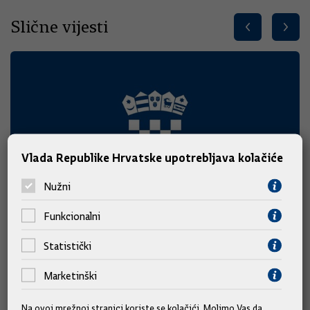
Slične vijesti
Vlada Republike Hrvatske upotrebljava kolačiće
Nužni
Funkcionalni
Statistički
Predsjednik Vlade Plenković na 311. Sinjskoj
Marketinški
alci
Na ovoj mrežnoj stranici koriste se kolačići. Molimo Vas da