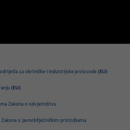
(EU)
drijetla za obrtničke i industrijske proizvode
(EU)
ranju
ama Zakona o odvjetništvu
 Zakona o javnobilježničkim pristojbama