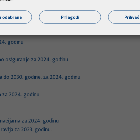
sploatacije ugljikovodika sa stanjem na dan 31. prosinca 2024.
m odabrane
Prilagodi
Prihva
inu
024. godinu
o osiguranje za 2024. godinu
ma do 2030. godine, za 2024. godinu
ka za 2024. godinu
rmacijama za 2024. godinu
dravlja za 2023. godinu
.