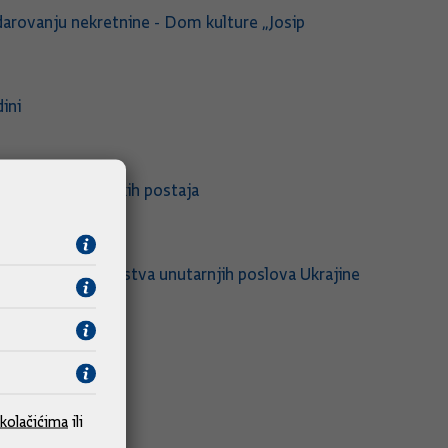
darovanju nekretnine - Dom kulture „Josip
ini
prava i policijskih postaja
anju
tske i Ministarstva unutarnjih poslova Ukrajine
kolačićima
ili