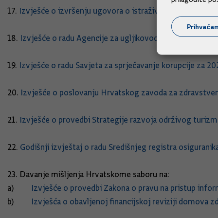
17.
Izvješće o izvršenju ugovora o istraživanju i podjeli ek
Prihvaća
18.
Izvješće o radu Agencije za ugljikovodike za 2024. god
19.
Izvješće o radu Savjeta za sprječavanje korupcije za 2
20.
Izvješće o poslovanju Hrvatskog zavoda za zdravstven
21.
Izvješće o provedbi Strategije razvoja održivog turiz
22.
Godišnji izvještaj o radu Središnjeg registra osigurani
23. Davanje mišljenja Hrvatskome saboru na:
a)
Izvješće o provedbi Zakona o pravu na pristup info
b)
Izvješća o obavljenoj financijskoj reviziji domova z