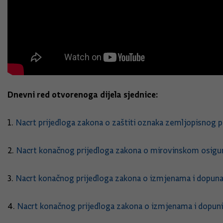
Dnevni red otvorenoga dijela sjednice:
1.
Nacrt prijedloga zakona o zaštiti oznaka zemljopisnog po
2.
Nacrt konačnog prijedloga zakona o mirovinskom osigu
3.
Nacrt konačnog prijedloga zakona o izmjenama i dopun
4.
Nacrt konačnog prijedloga zakona o izmjenama i dopuni