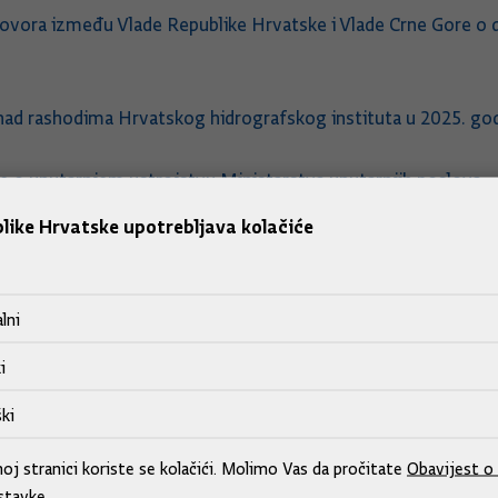
govora između Vlade Republike Hrvatske i Vlade Crne Gore o 
 nad rashodima Hrvatskog hidrografskog instituta u 2025. god
 o unutarnjem ustrojstvu Ministarstva unutarnjih poslova
 područjima, sjedištima, vrstama i kategorijama policijskih u
like Hrvatske upotrebljava kolačiće
službenika kojima se staž osiguranja računa u povećanom traj
vanju između Ministarstva unutarnjih poslova Republike Hrva
lni
tima od mina i organizacije posjeta Republici Hrvatskoj
i
 sastanka na vrhu Procesa suradnje u jugoistočnoj Europi
ki
j stranici koriste se kolačići. Molimo Vas da pročitate
Obavijest o 
stavke.