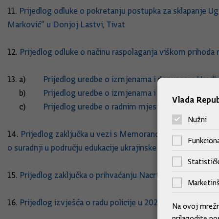
11.
Prijedlog odluke o pokretanju postupka za sklapanje U
Marković“ u Donjoj Lastvi, Tivat
12.
Prijedlog odluke o načinu raspolaganja viškom prihoda
13. a)
Prijedlog uredbe o izmjenama i dopunama Uredbe
b)
Prijedlog uredbe o izmjenama i dopunama Uredbe o
Vlada Repub
c)
Prijedlog uredbe o radnim mjestima policijskih 
Nužni
14.
Prijedlog zaključka u vezi s Memorandumom o razumije
Funkciona
o suradnji u području edukacije ukrajinske djece o opasnos
Statističk
15.
Prijedlog zaključka o prihvaćanju Nacrta deklaracije sa
Marketinš
16.
Prijedlog izvješća o radu policije u 2024. godini
Na ovoj mrežno
prilagodite po