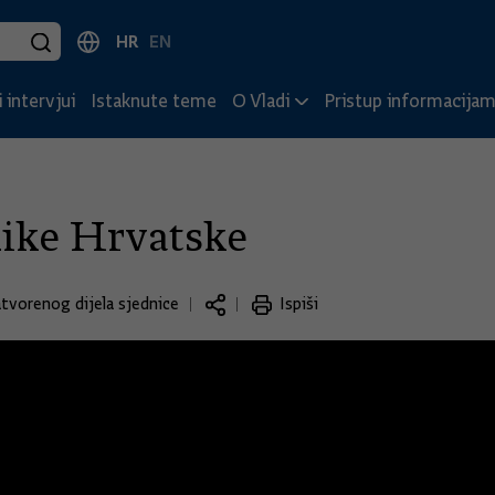
HR
EN
 intervjui
Istaknute teme
O Vladi
Pristup informacija
like Hrvatske
atvorenog dijela sjednice
Ispiši