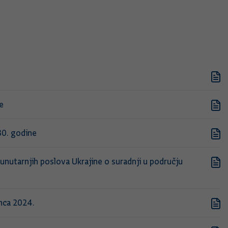
e
30. godine
utarnjih poslova Ukrajine o suradnji u području
inca 2024.