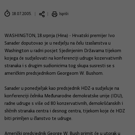
18.07.2005.
Ispiši
WASHINGTON, 18.srpnja (Hina) - Hrvatski premijer Ivo
Sanader doputovao je u nedjelju na čelu izaslanstva u
Washington u radni posjet Sjedinjenim Državama tijekom
kojega će sudjelovati na konferenciji udruge kozervativnih
stranaka i s drugim sudionicima tog skupa susresti se s
američkim predsjednikom Georgeom W. Bushom.
Sanader u ponedjeljak kao predsjednik HDZ-a sudjeluje na
konferenciji čelnika Međunarodne demokratske unije (IDU),
radne udruge s više od 80 konzervativnih, demokršćanskih i
sličnih stranaka centra i desnog centra, tijekom koje će HDZ
biti primljen u članstvo te udruge.
Američki predsjednik George W. Bush primit će u utorak u