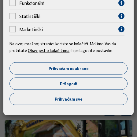
Funkcionalni
Biškupić će razgovarati s Warrenom Millerom, predsjednikom
američkog Povjerenstva za zaštitu i očuvanje američkog
Statistički
kulturnog nasljeđa u inozemstvu i Danom Mariashijem,
Marketinški
predsjednikom vanjskopolitičkog odbora židovske organizacije
B'nai B'rith.
Na ovoj mrežnoj stranici koriste se kolačići. Molimo Vas da
pročitate
Obavijest o kolačićima
ili prilagodite postavke.
Biščević će se tijekom posjeta sastati s Pierre-Richardom
Prosperom, američkim veleposlanikom za pitanja ratnih zločina
te Stevenom Rademakerom, pomoćnikom američke državne
Prihvaćam odabrane
tajnice za kontrolu naoružanja.
Prilagodi
Prihvaćam sve
Slične vijesti