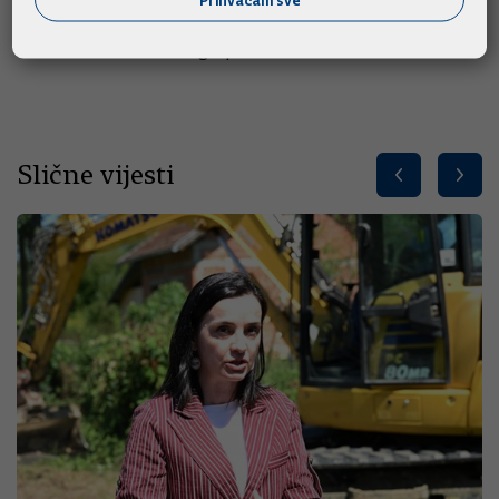
se potpredsjednik Vlade Damir Polančec odvojeno sastao s
izaslanstvom istaknutih gospodarstvenika.
Slične vijesti