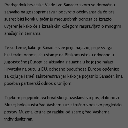
Predsjednik hrvatske Vlade Ivo Sanader svom se domaćinu
zahvalio na gostoprimstvu i potvrdio očekivanja da će taj
susret biti korak u jačanju međusobnih odnosa te izrazio
uvjerenje kako će s izraelskim kolegom raspravljati o mnogim
značajnim temama.
Te su teme, kako je Sanader već prije najavio, prije svega
bilateralni odnosi, ali i stanje na Bliskom istoku odnosno u
Jugoistočnoj Europi te aktualna situacija u kojoj se nalazi
Hrvatska na putu u EU, odnosno budućnost Europe općenito
za koju je Izrael zainteresiran jer kako je pojasnio Sanader, ima
poseban partnerski odnos s Unijom.
Tijekom prijepodneva hrvatsko je izaslanstvo posjetilo novi
Muzej holokausta Yad Vashem i uz stručno vodstvo pogledalo
postav Muzeja koji je za razliku od starog Yad Vashema
individualiziran.