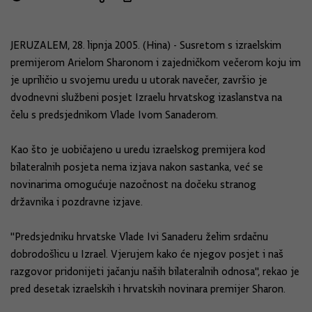
JERUZALEM, 28. lipnja 2005. (Hina) - Susretom s izraelskim
premijerom Arielom Sharonom i zajedničkom večerom koju im
je upriličio u svojemu uredu u utorak navečer, završio je
dvodnevni službeni posjet Izraelu hrvatskog izaslanstva na
čelu s predsjednikom Vlade Ivom Sanaderom.
Kao što je uobičajeno u uredu izraelskog premijera kod
bilateralnih posjeta nema izjava nakon sastanka, već se
novinarima omogućuje nazočnost na dočeku stranog
državnika i pozdravne izjave.
"Predsjedniku hrvatske Vlade Ivi Sanaderu želim srdačnu
dobrodošlicu u Izrael. Vjerujem kako će njegov posjet i naš
razgovor pridonijeti jačanju naših bilateralnih odnosa", rekao je
pred desetak izraelskih i hrvatskih novinara premijer Sharon.