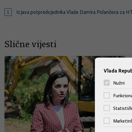
Izjava potpredsjednika Vlade Damira Polančeca za H
Slične vijesti
Vlada Repub
Nužni
Funkciona
Statističk
Marketinš