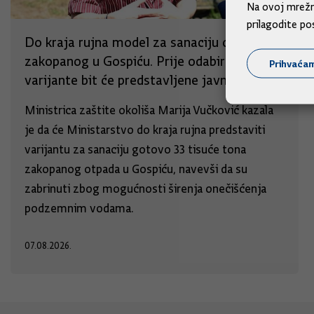
Na ovoj mrežno
prilagodite po
Do kraja rujna model za sanaciju otpada
zakopanog u Gospiću. Prije odabira sve
Prihvaća
varijante bit će predstavljene javnosti
Ministrica zaštite okoliša Marija Vučković kazala
je da će Ministarstvo do kraja rujna predstaviti
varijantu za sanaciju gotovo 33 tisuće tona
zakopanog otpada u Gospiću, navevši da su
zabrinuti zbog mogućnosti širenja onečišćenja
podzemnim vodama.
07.08.2026.