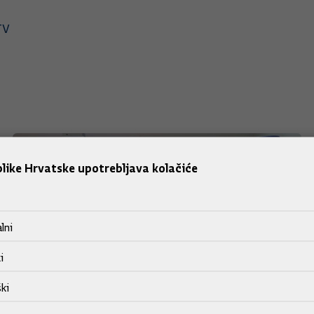
TV
like Hrvatske upotrebljava kolačiće
lni
i
ki