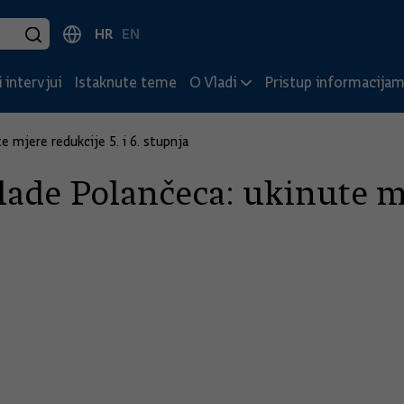
HR
EN
 intervjui
Istaknute teme
O Vladi
Pristup informacija
 mjere redukcije 5. i 6. stupnja
ade Polančeca: ukinute mje