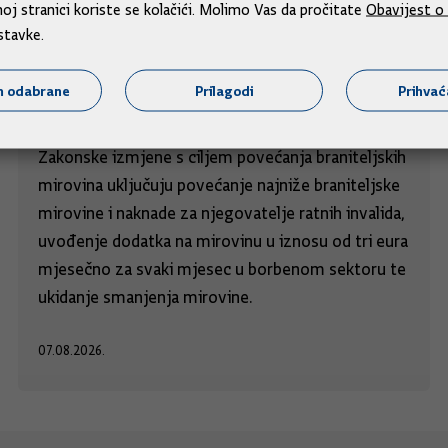
j stranici koriste se kolačići. Molimo Vas da pročitate
Obavijest o 
stavke.
Povećavaju se najniže braniteljske
mirovine i uvodi dodatak za sudjelovanja u
m odabrane
Prilagodi
Prihva
obrani
Zakonske izmjene s ciljem povećanja braniteljskih
mirovina uključuju povećanje najniže braniteljske
mirovine i naknade za njegovatelje ratnih invalida,
uvođenje dodatka na mirovinu u iznosu od tri eura
mjesečno za svaki mjesec u borbenom sektoru te
ukidanje smanjenja mirovine.
07.08.2026.