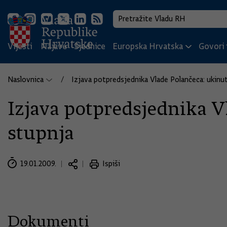
Vijesti
Najave
Sjednice
Europska Hrvatska
Govori i
Naslovnica
Izjava potpredsjednika Vlade Polančeca: ukinute
Izjava potpredsjednika Vl
stupnja
19.01.2009.
Ispiši
Dokumenti