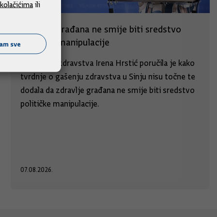
kolačićima
ili
Zdravlje građana ne smije biti sredstvo
političke manipulacije
ćam sve
Ministrica zdravstva Irena Hrstić poručila je kako
tvrdnje o gašenju zdravstva u Sinju nisu točne te
dodala da zdravlje građana ne smije biti sredstvo
političke manipulacije.
07.08.2026.