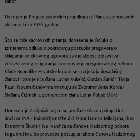
sabor.
Usvojen je Pregled zakonskih prijedloga iz Plana zakonodavnih
aktivnosti za 2026. godinu.
Što se tiče kadrovskih pitanja, donesena je Odluka o
izmjenama odluke o pokretanju postupka pregovora o
sklapanju kolektivnog ugovora za djelatnost zdravstva i
zdravstvenog osiguranja i imenovanju pregovaračkog odbora
Vlade Republike Hrvatske kojom se razrješuju dosadašnji
članovi i zamjenica člana Lucian Vukelić, Gordan Žanić i Tanja
Paun. Novim članovima imenuju se Zvonimir Ante Korda i
Slađana Čižmek, a zamjenicom člana Lidija Poljak Marić.
Donesen je Zaključak kojim se predlaže Glavnoj skupštini
društva INA - Industrija nafte d.d. izbor Damira Mikuljana, dr.sc.
Branimira Škurle i Ive Ivančića za članove Nadzornog odbora
toga društva, do provedbe postupka izbora članova Nadzornog