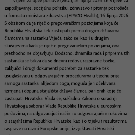
Vijeće za opće poslove (GAC), 16. lipnja 2026. te Vijeće za
zapošljavanje, socijalnu politiku, zdravstvo i pitanja potrošača,
u formatu ministara zdravstva (EPSCO Health), 16. lipnja 2026.
S obzirom da je riječ o pregovaračkim pozicijama koja će
Republika Hrvatska tek zastupati prema drugim državama
članicama na sastanku Vijeća, tako se, kao i u drugim
slučajevima kada je riječ o pregovaračkim pozicijama, ona
prethodno ne objavljuju. Dodatno, dinamika rada i priprema tih
sastanaka je takva da se dnevni redovi, raspravne točke,
zaključci i drugi dokumenti potrebni za sastanke tek
usuglašavaju u odgovarajućim procedurama u tjednu prije
samoga sastanka. Slijedom toga, moguća je i očekivana
izmjena i dopuna stajališta država članica, pa i onih koje će
zastupati Hrvatska. Vlada će, sukladno Zakonu o suradnji
Hrvatskoga sabora i Vlade Republike Hrvatske u europskim
poslovima, na odgovarajući način i u odgovarajućim rokovima
o stajalištima Republike Hrvatske, kao i o tijeku i rezultatima
rasprave na razini Europske unije, izvještavati Hrvatski