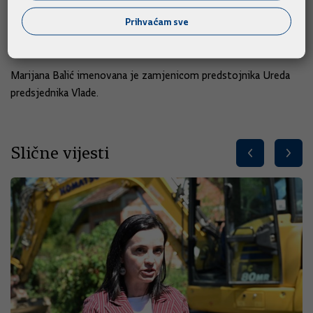
usluga, dr.sc. Ante Žigman, s danom imenovanja na drugu
Prihvaćam sve
dužnost, na osobni zahtjev te je upućen u Hrvatski sabor na
donošenje.
Marijana Balić imenovana je zamjenicom predstojnika Ureda
predsjednika Vlade.
Slične vijesti