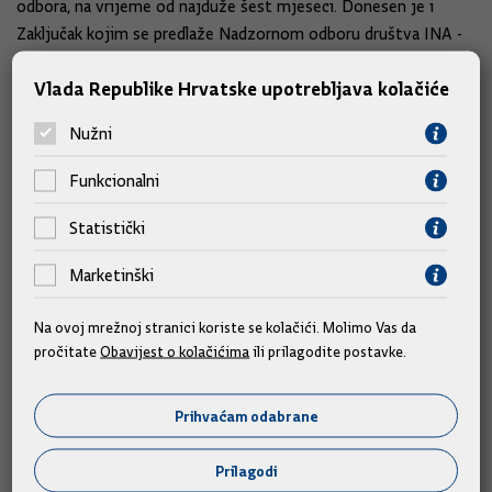
odbora, na vrijeme od najduže šest mjeseci. Donesen je i
Zaključak kojim se predlaže Nadzornom odboru društva INA -
Industrija nafte d.d. izbor Damira Mikuljana za predsjednika
Vlada Republike Hrvatske upotrebljava kolačiće
Nadzornog odbora, na vrijeme od najduže šest mjeseci.
Nužni
Donesen je Zaključak kojim se predlaže Skupštini društva
Državne nekretnine d.o.o. izbor Ilijane Krešić Rajič i Gorana
Funkcionalni
Gotala za članove Nadzornog odbora toga društva, do
provedbe postupka izbora članova Nadzornog odbora, na
Statistički
vrijeme od najduže šest mjeseci.
Marketinški
Na osobni zahtjev razriješena je članica Upravnog vijeća
Na ovoj mrežnoj stranici koriste se kolačići. Molimo Vas da
Središnjeg registra osiguranika Katarina Rumora, a novom
pročitate
Obavijest o kolačićima
ili prilagodite postavke.
članicom, koja se imenuje na prijedlog Gospodarsko-socijalnog
vijeća, iz redova sindikata, imenovana je Izabela-Delfa Mišić.
Prihvaćam odabrane
Donesen je Prijedlog odluke kojom se razrješuje predsjednik
Prilagodi
Upravnog vijeća Hrvatske agencije za nadzor financijskih