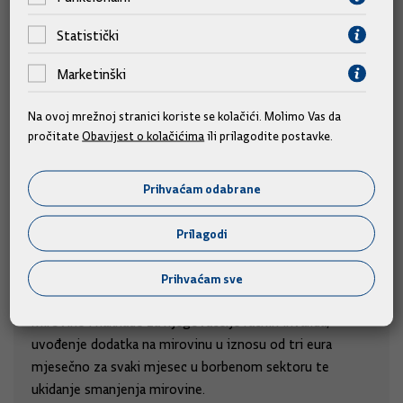
Statistički
Marketinški
Na ovoj mrežnoj stranici koriste se kolačići. Molimo Vas da
pročitate
Obavijest o kolačićima
ili prilagodite postavke.
Prihvaćam odabrane
Povećavaju se najniže braniteljske mirovine
Prilagodi
i uvodi dodatak za sudjelovanja u obrani
Zakonske izmjene s ciljem povećanja braniteljskih
Prihvaćam sve
mirovina uključuju povećanje najniže braniteljske
mirovine i naknade za njegovatelje ratnih invalida,
uvođenje dodatka na mirovinu u iznosu od tri eura
mjesečno za svaki mjesec u borbenom sektoru te
ukidanje smanjenja mirovine.