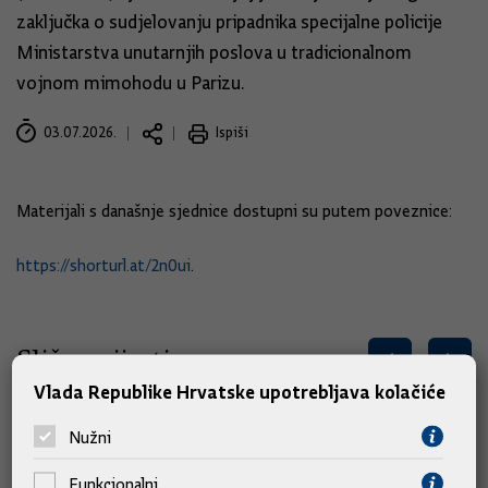
zaključka o sudjelovanju pripadnika specijalne policije
Ministarstva unutarnjih poslova u tradicionalnom
vojnom mimohodu u Parizu.
03.07.2026.
Ispiši
Materijali s današnje sjednice dostupni su putem poveznice:
https://shorturl.at/2n0ui
.
Slične vijesti
Vlada Republike Hrvatske upotrebljava kolačiće
Nužni
Funkcionalni