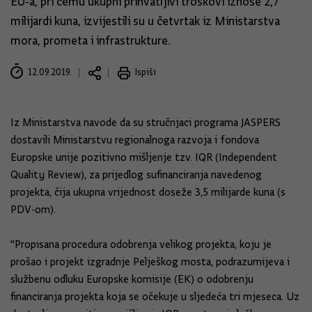
EU-a, pri čemu ukupni prihvatljivi troškovi iznose 2,7
milijardi kuna, izvijestili su u četvrtak iz Ministarstva
mora, prometa i infrastrukture.
12.09.2019.
Ispiši
Iz Ministarstva navode da su stručnjaci programa JASPERS
dostavili Ministarstvu regionalnoga razvoja i fondova
Europske unije pozitivno mišljenje tzv. IQR (Independent
Quality Review), za prijedlog sufinanciranja navedenog
projekta, čija ukupna vrijednost doseže 3,5 milijarde kuna (s
PDV-om).
"Propisana procedura odobrenja velikog projekta, koju je
prošao i projekt izgradnje Pelješkog mosta, podrazumijeva i
službenu odluku Europske komisije (EK) o odobrenju
financiranja projekta koja se očekuje u sljedeća tri mjeseca. Uz