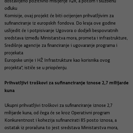
dostavljeno pozitivno mišljenje IQR, a potom i službenu
odluku
Komisije, ovaj projekt će biti ocijenjen prihvatljivim za
sufinanciranje iz europskih fondova. Do kraja ove godine
uslijedit će i potpisivanje Ugovora o dodjeli bespovratnih
sredstava između Ministarstva mora, prometa i infrastrukture,
Središnje agencije za financiranje i ugovaranje programa i
projekata
Europske unije i HŽ Infrastrukture kao korisnika ovog
projekta", ističe se u priopćenju.
Prihvatljivi troškovi za sufinanciranje iznose 2,7 milijarde
kuna
Ukupni prihvatljivi troškovi za sufinanciranje iznose 2,7
milijarde kuna, od čega će se kroz Operativni program
Konkurentnost i kohezija sufinancirati 85 posto iznosa, a
ostatak iz proračuna to jest sredstava Ministarstva mora,