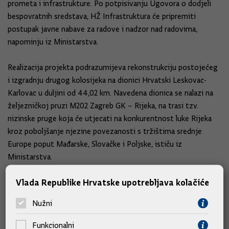
prometa i infrastrukture. Po potpisivanju Ugovora o dodjeli
bespovratnih sredstava, HŽ Infrastruktura će pripremiti
postupak javne nabave za radove i nadzor nad radovima,
napominju iz Ministarstva.
Realizacija projekta podrazumijeva rekonstrukciju postojećeg
i izgradnju drugog kolosijeka na dionici Hrvatski Leskovac-
Karlovac u duljini od 44,02 km. Navedena dionica se nalazi na
željezničkoj pruzi M202 Zagreb GK – Rijeka, na trasi tzv.
nizinske pruge koja će utjecati na konkurentnost luke Rijeka
kroz poboljšanje njezine povezanosti s tržištima srednje
Europe poput Mađarske, Slovačke i Poljske, ističu iz
Ministarstva.
Vlada Republike Hrvatske upotrebljava kolačiće
Niz projekata sufinanciranih iz fondova EU-a
Nužni
Napominju i da u svrhu realizacije projekta nizinske pruge HŽ
Infrastruktura trenutno provodi niz projekata sufinanciranih iz
Funkcionalni