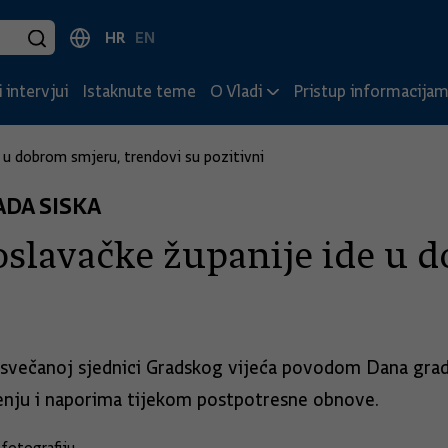
HR
EN
 intervjui
Istaknute teme
O Vladi
Pristup informacija
e u dobrom smjeru, trendovi su pozitivni
DA SISKA
oslavačke županije ide u 
a svečanoj sjednici Gradskog vijeća povodom Dana grad
pljenju i naporima tijekom postpotresne obnove.