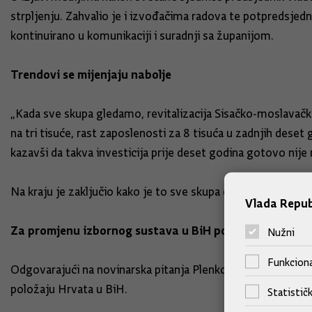
strpljenju. Zahvalio je i izvođačima radova te potpredsjedn
kontinuirano u komunikaciji i suradnji sa županijom.
Trendovi se mijenjaju nabolje
„Kada sve skupa gledamo, revitalizacija Sisačko-moslavačk
na tri tisuće, rast zaposlenosti za 8 tisuća u zadnjih deset 
kazavši da takva investicija prije deset godina gotovo nije 
Na kraju je zaključio kako je to sve skupa dio zajedničkih n
Vlada Repub
Za promjenu izbornog sustava u BiH potreban je kons
Nužni
Funkciona
Odgovarajući na novinarska pitanja Plenković je istaknuo k
položaju Hrvata u BiH.
Statističk