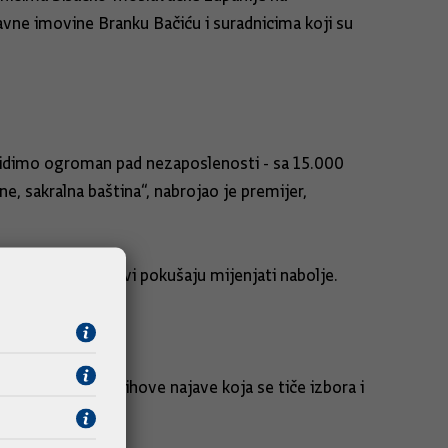
žavne imovine Branku Bačiću i suradnicima koji su
 Vidimo ogroman pad nezaposlenosti - sa 15.000
ne, sakralna baština“, nabrojao je premijer,
kolnostima, trendovi pokušaju mijenjati nabolje.
okreta, nakon njihove najave koja se tiče izbora i