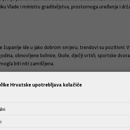
iku Vlade i ministru graditeljstva, prostornoga uređenja i dr
e županije ide u jako dobrom smjeru, trendovi su pozitivni.
godina, obnovljene bolnice, škole, dječji vrtići, sportske dvora
mogla biti niti zamišljena.
apora i sinergije Grada i županije da se, i u tim negativnim o
like Hrvatske upotrebljava kolačiće
enzus
lni
ako je razgovarao s koalicijskim partnerima iz Domovinskog p
i