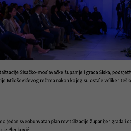
alizacije Sisačko-moslavačke županije i grada Siska, podsjetiv
ije Miloševićevog režima nakon kojeg su ostale velike i teške 
mo jedan sveobuhvatan plan revitalizacije županije i grada i 
o je Plenković.