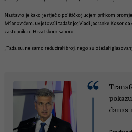
Nastavio je kako je riječ o političkoj ucjeni prilikom pro
Milanovićem, uvjetovali tadašnjoj Vladi Jadranke Kosor da ć
zastupnika u Hrvatskom saboru.
„Tada su, ne samo reducirali broj, nego su otežali glasovanj
Transf
pokazuj
danas n