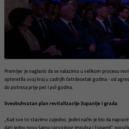
Premijer je naglasio da se nalazimo u velikom procesu revit
opteretila ovaj kraj u zadnjih četrdesetak godina - od agres
do potresa prije pet i pol godina.
Sveobuhvatan plan revitalizacije županije i grada
„Kad sve to stavimo zajedno, jedini način je bio da napravi
dati jednu novu šansu razvojnog impulsa i županiji“, poruči