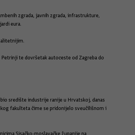
ambenih zgrada, javnih zgrada, infrastrukture,
jardi eura.
alitetnijim.
 u Petrinji te dovršetak autoceste od Zagreba do
io središte industrije ranije u Hrvatskoj, danas
škog fakulteta čime se pridonijelo sveučilišnom i
vnicima Sisačko-moslavačke županije na