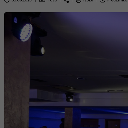
03.06.2026.
foto
Ispiši
Preuzmite 