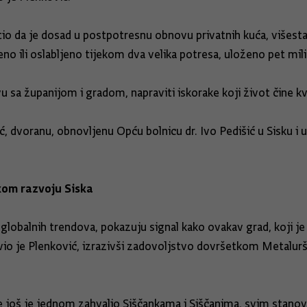
etio da je dosad u postpotresnu obnovu privatnih kuća, višest
teno ili oslabljeno tijekom dva velika potresa, uloženo pet mili
u sa županijom i gradom, napraviti iskorake koji život čine kv
ić, dvoranu, obnovljenu Opću bolnicu dr. Ivo Pedišić u Sisku i
kom razvoju Siska
obalnih trendova, pokazuju signal kako ovakav grad, koji je b
tavio je Plenković, izrazivši zadovoljstvo dovršetkom Metalur
e još je jednom zahvalio Siščankama i Siščanima, svim stano