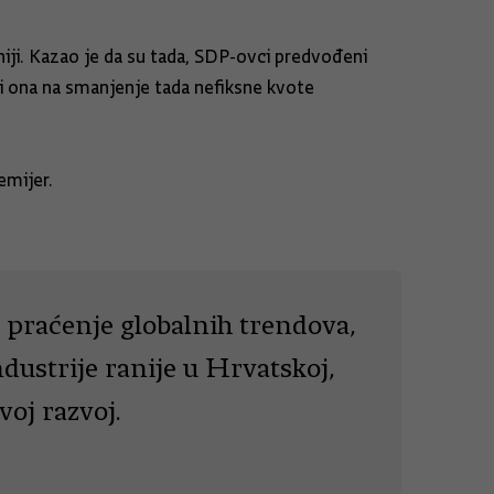
niji. Kazao je da su tada, SDP-ovci predvođeni
li ona na smanjenje tada nefiksne kvote
emijer.
 praćenje globalnih trendova,
ndustrije ranije u Hrvatskoj,
voj razvoj.