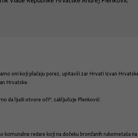
nik Vlade Republike Hrvatske Andrej Plenković
amo oni koji plaćaju porez, upitavši zar Hrvati izvan Hrvatsk
van Hrvatske.
o da ljudi otvore oči"; zaključuje Plenković.
ao komunalne redare koji na dočeku brončanih rukometaša na 