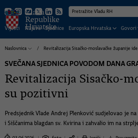
Vijesti
Najave
Sjednice
Europska Hrvatska
Govori i
Naslovnica
Revitalizacija Sisačko-moslavačke županije id
SVEČANA SJEDNICA POVODOM DANA GRA
Revitalizacija Sisačko-m
su pozitivni
Predsjednik Vlade Andrej Plenković sudjelovao je n
i Siščanima blagdan sv. Kvirina i zahvalio im na str