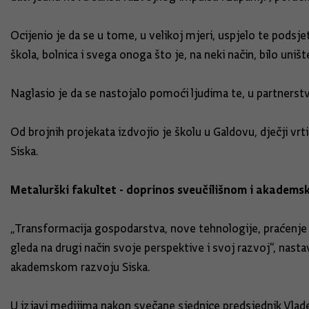
Ocijenio je da se u tome, u velikoj mjeri, uspjelo te podsj
škola, bolnica i svega onoga što je, na neki način, bilo uniš
Naglasio je da se nastojalo pomoći ljudima te, u partnerstv
Od brojnih projekata izdvojio je školu u Galdovu, dječji vrt
Siska.
Metalurški fakultet - doprinos sveučilišnom i akadems
„Transformacija gospodarstva, nove tehnologije, praćenje gl
gleda na drugi način svoje perspektive i svoj razvoj“, nas
akademskom razvoju Siska.
U izjavi medijima nakon svečane sjednice predsjednik Vlad