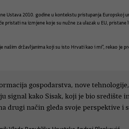
mjene Ustava 2010. godine u kontekstu pristupanja Europskoj u
e pristati na izmjene koje su nužne za ulazak u EU, pristane 
e našim državljanima koji su isto Hrvati kao i mi“, rekao je pr
ormacija gospodarstva, nove tehnologije,
u signal kako Sisak, koji je bio središte i
a drugi način gleda svoje perspektive i s