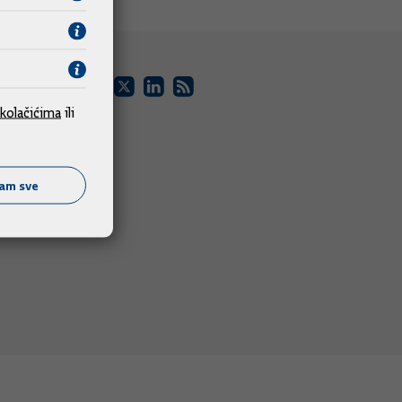
kolačićima
ili
ćam sve