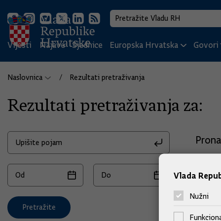
Vijesti
Najave
Sjednice
Europska Hrvatska
Govori i
Naslovnica
Rezultati pretraživanja
Rezultati pretraživanja za:
Prona
Vlada Repub
Nužni
Pretražite
Funkciona