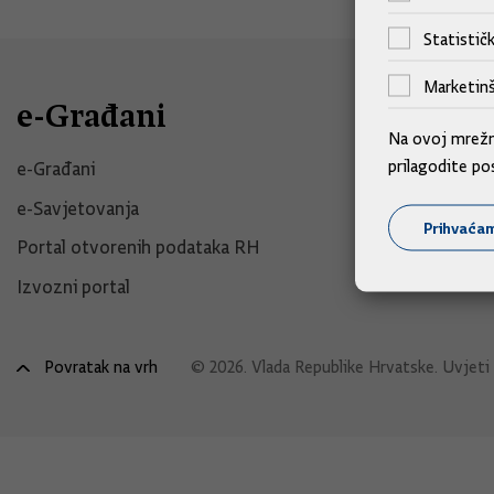
Statističk
Marketinš
e-Građani
Na ovoj mrežno
prilagodite po
e-Građani
e-Savjetovanja
Prihvaća
Portal otvorenih podataka RH
Izvozni portal
Povratak na vrh
© 2026. Vlada Republike Hrvatske.
Uvjeti 