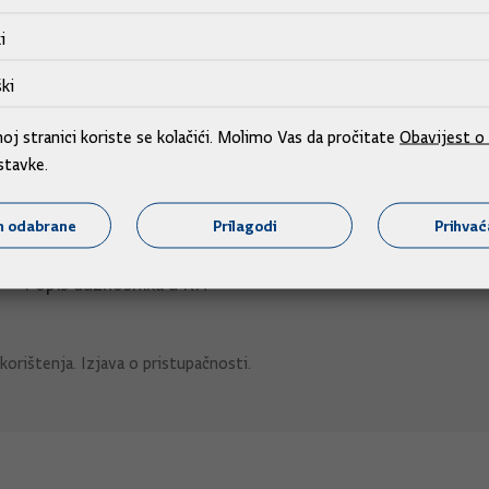
i
ki
Adresar
j stranici koriste se kolačići. Molimo Vas da pročitate
Obavijest o 
stavke.
Središnji katalog službenih dokumenata RH
Adresar tijela javne vlasti
m odabrane
Prilagodi
Prihva
Adresar političkih stranaka u RH
Popis dužnosnika u RH
korištenja
.
Izjava o pristupačnosti
.