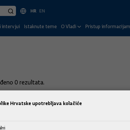
HR
EN
 intervjui
Istaknute teme
O Vladi
Pristup informacija
đeno 0 rezultata.
like Hrvatske upotrebljava kolačiće
lni