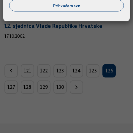
Prihvaćam sve
24.10.2002.
12. sjednica Vlade Republike Hrvatske
17.10.2002.
121
122
123
124
125
126
127
128
129
130