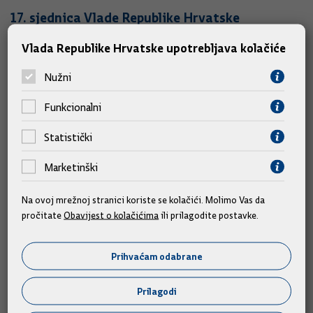
17. sjednica Vlade Republike Hrvatske
14.11.2002.
Vlada Republike Hrvatske upotrebljava kolačiće
Nužni
16. sjednica Vlade Republike Hrvatske
Funkcionalni
07.11.2002.
Statistički
15. sjednica Vlade Republike Hrvatske
Marketinški
31.10.2002.
Na ovoj mrežnoj stranici koriste se kolačići. Molimo Vas da
pročitate
Obavijest o kolačićima
ili prilagodite postavke.
14. sjednica Vlade Republike Hrvatske
30.10.2002.
Prihvaćam odabrane
Prilagodi
13. sjednica Vlade Republike Hrvatske