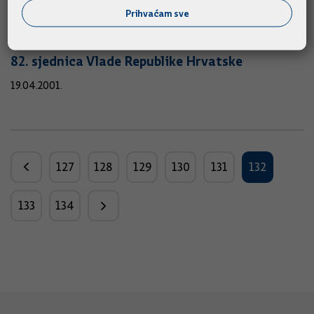
Prihvaćam sve
23.04.2001.
82. sjednica Vlade Republike Hrvatske
19.04.2001.
127
128
129
130
131
132
133
134