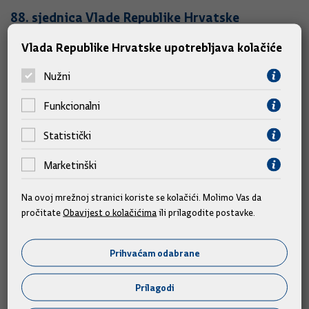
88. sjednica Vlade Republike Hrvatske
22.05.2001.
Vlada Republike Hrvatske upotrebljava kolačiće
Nužni
87. sjednica Vlade Republike Hrvatske
Funkcionalni
17.05.2001.
Statistički
86. sjednica Vlade Republike Hrvatske
Marketinški
10.05.2001.
Na ovoj mrežnoj stranici koriste se kolačići. Molimo Vas da
pročitate
Obavijest o kolačićima
ili prilagodite postavke.
84. sjednica Vlade Republike Hrvatske
26.04.2001.
Prihvaćam odabrane
Prilagodi
83. sjednica Vlade Republike Hrvatske