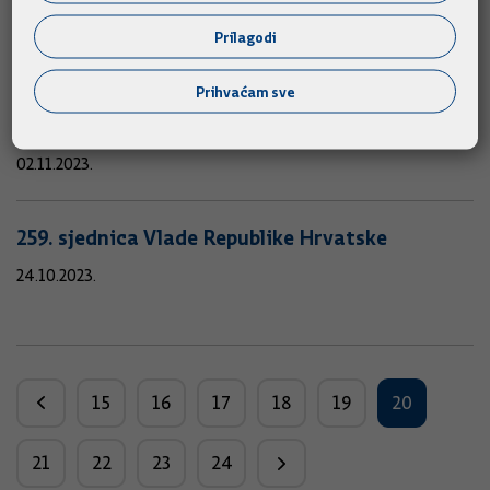
Hrvatske
Prilagodi
06.11.2023.
Prihvaćam sve
260. sjednica Vlade Republike Hrvatske
02.11.2023.
259. sjednica Vlade Republike Hrvatske
24.10.2023.
15
16
17
18
19
20
21
22
23
24