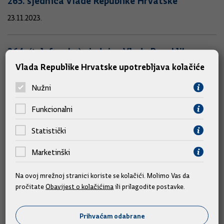
265. sjednica Vlade Republike Hrvatske
23.11.2023.
264. (telefonska) sjednica Vlade Republike
Hrvatske
Vlada Republike Hrvatske upotrebljava kolačiće
20.11.2023.
Nužni
Funkcionalni
263. sjednica Vlade Republike Hrvatske
Statistički
16.11.2023.
Marketinški
262. sjednica Vlade Republike Hrvatske
Na ovoj mrežnoj stranici koriste se kolačići. Molimo Vas da
09.11.2023.
pročitate
Obavijest o kolačićima
ili prilagodite postavke.
261. (telefonska) sjednica Vlade Republike
Prihvaćam odabrane