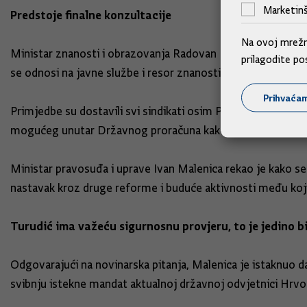
Marketinš
Predstoje finalne konzultacije
Na ovoj mrežno
Ministar znanosti i obrazovanja Radovan Fuchs istaknuo kak
prilagodite po
se odnosi na javne službe i resor znanosti i obrazovanja i 
Prihvaća
Primjedbe su dostavili svi sindikati osim Preporoda koji j
mogućeg unutar Državnog proračuna kako ne bi bio ugrože
Ministar pravosuđa i uprave Ivan Malenica rekao je kako se
nastavak kroz druge reforme i buduće aktivnosti među koji
Turudić ima važeću sigurnosnu provjeru, to je jedino b
Odgovarajući na novinarska pitanja, Malenica je istaknuo da
svibnju istekne mandat aktualnoj državnoj odvjetnici Hrvo