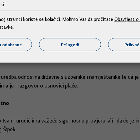
ki
j stranici koriste se kolačići. Molimo Vas da pročitate
Obavijest o 
o predstoje finalne konzultacije, prije no što Vlada prezenti
stavke.
pokušat će se dobivene primjedbe i prijedloge uskladiti s poč
m odabrane
Prilagodi
Prihva
e dostavio "načelnu priču" bez konkretnih prijedloga. Činimo 
n, odnosno da budemo fiskalno odgovorni, istaknuo je Fuch
 uredba odnosi na državne službenike i namještenike te da je
ma je i razgovor o osnovici plaće.
itno
 Ivan Turudić ima važeću sigurnosnu provjeru, ali i da će je i
j-Šipek.