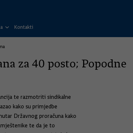
ma
Kontakti
ima
ana za 40 posto; Popodne
ncija te razmotriti sindikalne
 kazao kako su primjedbe
 unutar Državnog proračuna kako
amještenike te da je to