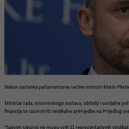
Nakon sastanka parlamentarne većine ministri Marin Piletić
Ministar rada, mirovinskoga sustava, obitelji i socijalne p
financija te razmotriti sindikalne primjedbe na Prijedlog ur
"Sasvim sigurno ne mogu svih 11 reprezentativnih sindikata iz