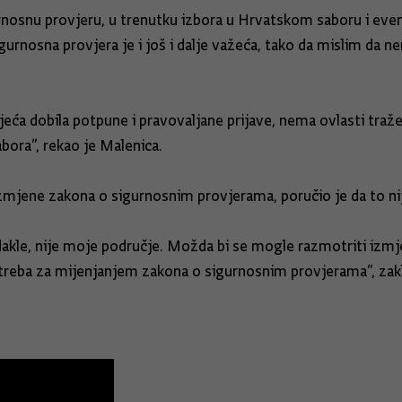
osnu provjeru, u trenutku izbora u Hrvatskom saboru i event
rnosna provjera je i još i dalje važeća, tako da mislim da ne
ijeća dobila potpune i pravovaljane prijave, nema ovlasti tr
abora”, rekao je Malenica.
 izmjene zakona o sigurnosnim provjerama, poručio je da to n
, dakle, nije moje područje. Možda bi se mogle razmotriti i
reba za mijenjanjem zakona o sigurnosnim provjerama”, zaklj