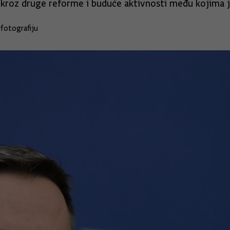
 kroz druge reforme i buduće aktivnosti među kojima je
fotografiju