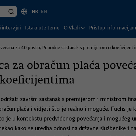
HR
EN
 intervjui
Istaknute teme
O Vladi
Pristup informacija
ovećana za 40 posto; Popodne sastanak s premijerom o koeficijent
a za obračun plaća poveć
koeficijentima
 održati završni sastanak s premijerom i ministrom fina
račun plaća i vidjeti što je realno i moguće. Fuchs je
e što je u kontekstu predviđenog povećanja i mogućeg
e rekao kako se uredba odnosi na državne službenike i n