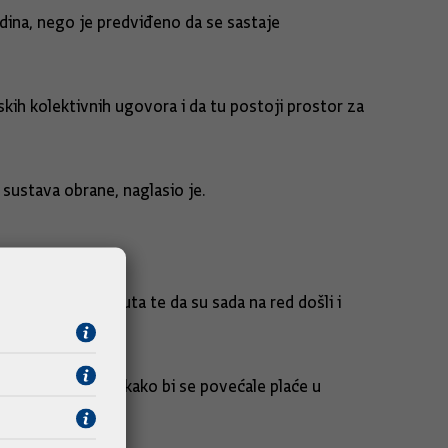
godina, nego je predviđeno da se sastaje
h kolektivnih ugovora i da tu postoji prostor za
iz sustava obrane, naglasio je.
a je bila zamrznuta te da su sada na red došli i
nili gotovo ništa kako bi se povećale plaće u