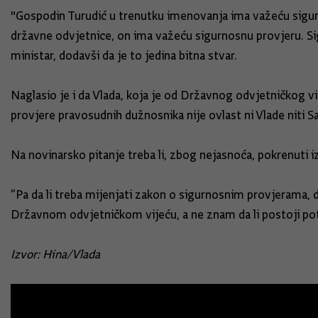
"Gospodin Turudić u trenutku imenovanja ima važeću sigurn
državne odvjetnice, on ima važeću sigurnosnu provjeru. Sigu
ministar, dodavši da je to jedina bitna stvar.
Naglasio je i da Vlada, koja je od Državnog odvjetničkog v
provjere pravosudnih dužnosnika nije ovlast ni Vlade niti S
Na novinarsko pitanje treba li, zbog nejasnoća, pokrenuti
“Pa da li treba mijenjati zakon o sigurnosnim provjerama
Državnom odvjetničkom vijeću, a ne znam da li postoji pot
Izvor: Hina/Vlada