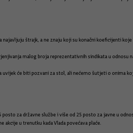
a najavljuju štrajk, a ne znaju koji su konačni koeficijenti koje 
cjenjivanja malog broja reprezentativnih sindikata u odnosu na
nova uvijek će biti pozvani za stol, ali nećemo šutjeti o onima 
35 posto za državne službe i više od 25 posto za javne u odn
ne akcije u trenutku kada Vlada povećava plaće.