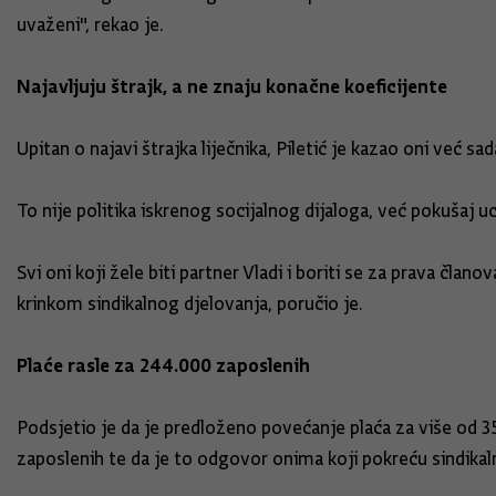
uvaženi", rekao je.
Najavljuju štrajk, a ne znaju konačne koeficijente
Upitan o najavi štrajka liječnika, Piletić je kazao oni već sad
To nije politika iskrenog socijalnog dijaloga, već pokušaj u
Svi oni koji žele biti partner Vladi i boriti se za prava čla
krinkom sindikalnog djelovanja, poručio je.
Plaće rasle za 244.000 zaposlenih
Podsjetio je da je predloženo povećanje plaća za više od 
zaposlenih te da je to odgovor onima koji pokreću sindikal