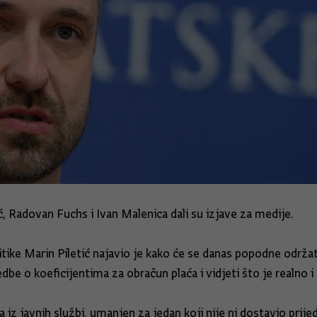
, Radovan Fuchs i Ivan Malenica dali su izjave za medije.
olitike Marin Piletić najavio je kako će se danas popodne održ
edbe o koeficijentima za obračun plaća i vidjeti što je realno 
 javnih službi, umanjen za jedan koji nije ni dostavio prijedlo