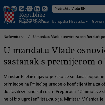
Vijesti
Najave
Sjednice
Europska Hrvatska
Govori i
Naslovnica
U mandatu Vlade osnovica za obračun plaća p
U mandatu Vlade osnovic
sastanak s premijerom o 
Ministar Piletić najavio je kako će se danas popodne
primjedbe na Prijedlog uredbe o koeficijentima za ob
dostavili svi sindikati osim Preporoda. "Činimo sv
ne bi bio ugrožen", istaknuo je. Ministar Malenica j