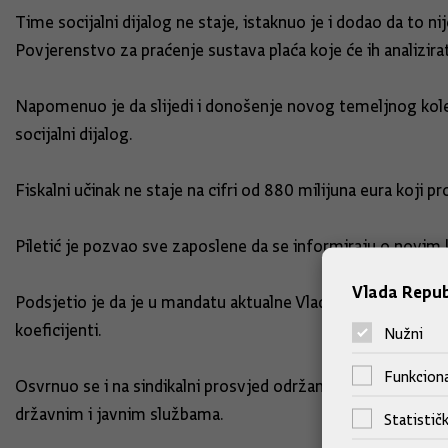
Time socijalni dijalog ne staje, istaknuo je i dodao da to n
Povjerenstvo za praćenje sustava plaća koje će ih analizirat
Napomenuo je da slijedi i donošenje novog temeljnog kolek
socijalni dijalog.
Fiskalni učinak ne staje na cifri od 880 milijuna eura koji p
Piletić je pozvao sve zaposlene da se informiraju o novim k
Vlada Repub
Podsjetio je da je u mandatu aktualne Vlade osnovica za obr
koeficijenti.
Nužni
Funkciona
Osvrnuo se i na sindikalni prosvjed održan na Markovom trgu
državnim i javnim službama.
Statističk