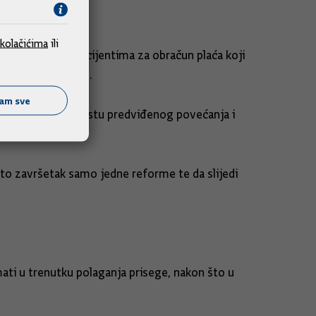
kolačićima
ili
ra uredbe o koeficijentima za obračun plaća koji
etnim prijedlogom.
ćam sve
sve što je u kontekstu predviđenog povećanja i
s.
 to završetak samo jedne reforme te da slijedi
mati u trenutku polaganja prisege, nakon što u