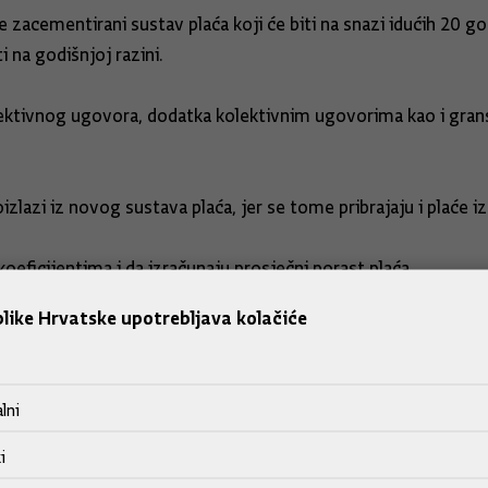
ije zacementirani sustav plaća koji će biti na snazi idućih 20 
i na godišnjoj razini.
tivnog ugovora, dodatka kolektivnim ugovorima kao i granski
roizlazi iz novog sustava plaća, jer se tome pribrajaju i plaće 
oeficijentima i da izračunaju prosječni porast plaća.
like Hrvatske upotrebljava kolačiće
ačun plaća povećana za 40 posto, za razliku od prijašnjih, kad
lni
 u petak rekavši da su u njemu sudjelovali i oni koji nisu uči
i