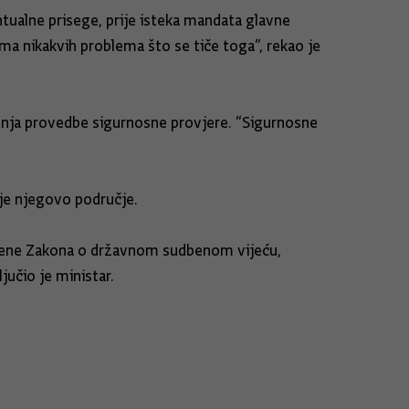
ualne prisege, prije isteka mandata glavne
ma nikakvih problema što se tiče toga”, rekao je
aženja provedbe sigurnosne provjere. “Sigurnosne
ije njegovo područje.
zmjene Zakona o državnom sudbenom vijeću,
učio je ministar.