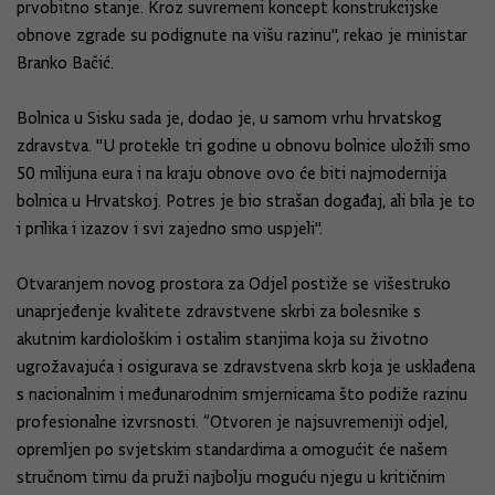
prvobitno stanje. Kroz suvremeni koncept konstrukcijske
obnove zgrade su podignute na višu razinu", rekao je ministar
Branko Bačić.
Bolnica u Sisku sada je, dodao je, u samom vrhu hrvatskog
zdravstva. "U protekle tri godine u obnovu bolnice uložili smo
50 milijuna eura i na kraju obnove ovo će biti najmodernija
bolnica u Hrvatskoj. Potres je bio strašan događaj, ali bila je to
i prilika i izazov i svi zajedno smo uspjeli".
Otvaranjem novog prostora za Odjel postiže se višestruko
unaprjeđenje kvalitete zdravstvene skrbi za bolesnike s
akutnim kardiološkim i ostalim stanjima koja su životno
ugrožavajuća i osigurava se zdravstvena skrb koja je usklađena
s nacionalnim i međunarodnim smjernicama što podiže razinu
profesionalne izvrsnosti. “Otvoren je najsuvremeniji odjel,
opremljen po svjetskim standardima a omogućit će našem
stručnom timu da pruži najbolju moguću njegu u kritičnim