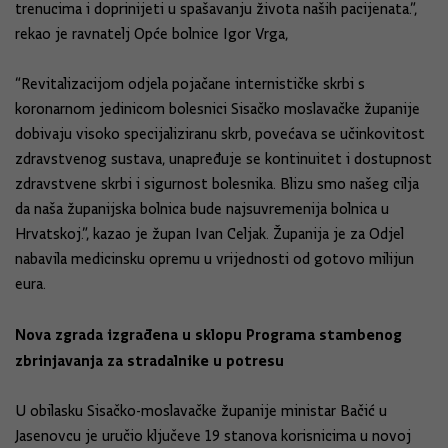
trenucima i doprinijeti u spašavanju života naših pacijenata.”,
rekao je ravnatelj Opće bolnice Igor Vrga,
“Revitalizacijom odjela pojačane internističke skrbi s
koronarnom jedinicom bolesnici Sisačko moslavačke županije
dobivaju visoko specijaliziranu skrb, povećava se učinkovitost
zdravstvenog sustava, unapređuje se kontinuitet i dostupnost
zdravstvene skrbi i sigurnost bolesnika. Blizu smo našeg cilja
da naša županijska bolnica bude najsuvremenija bolnica u
Hrvatskoj.”, kazao je župan Ivan Celjak. Županija je za Odjel
nabavila medicinsku opremu u vrijednosti od gotovo milijun
eura.
Nova zgrada izgrađena u sklopu Programa stambenog
zbrinjavanja za stradalnike u potresu
U obilasku Sisačko-moslavačke županije ministar Bačić u
Jasenovcu je uručio ključeve 19 stanova korisnicima u novoj