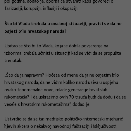
pol godine, dodao je, oporba će stvarati kaos govoreći o
fašizaciji, korupciji, inflaciji i okupaciji.
Što bi Vlada trebala u ovakvoj situaciji, praviti se da ne
osjeti bilo hrvatskog naroda?
Upitao je što bi to Vlada, koja je dobila povjerenje na
izborima, trebala učiniti u situaciji kad se vidi da se propušta
trenutak.
„Što da ja napravim? Hoćete od mene da ja ne osjetim bilo
hrvatskog naroda, da ne vidim koliko narod uživa u uspjehu
ovako fenomenalne nove, mlade generacije hrvatskih
rukometaša? I da uskratimo ovih 70 tisuća ljudi da dođu i da se
vesele s hrvatskim rukometašima“, dodao je.
Ustvrdio je da se taj medijsko-političko-internetski mjehurić
lijevih aktera o nekakvoj navodnoj fašizaciji i isključivosti,