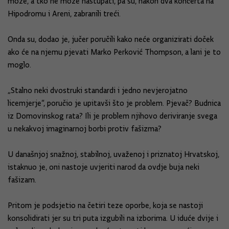
može, a tko ne može nastupati, pa su, nakon dva koncerta na
Hipodromu i Areni, zabranili treći.
Onda su, dodao je, jučer poručili kako neće organizirati doček
ako će na njemu pjevati Marko Perković Thompson, a lani je to
moglo.
„Stalno neki dvostruki standardi i jedno nevjerojatno
licemjerje“, poručio je upitavši što je problem. Pjevač? Budnica
iz Domovinskog rata? Ili je problem njihovo deriviranje svega
u nekakvoj imaginarnoj borbi protiv fašizma?
U današnjoj snažnoj, stabilnoj, uvaženoj i priznatoj Hrvatskoj,
istaknuo je, oni nastoje uvjeriti narod da ovdje buja neki
fašizam.
Pritom je podsjetio na četiri teze oporbe, koja se nastoji
konsolidirati jer su tri puta izgubili na izborima. U iduće dvije i