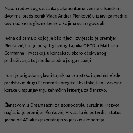
Nakon redovitog sastanka parlamentarne većine u Banskim
dvorima, predsjednik Vlade Andrej Plenković u izjavi za medije
osvrnuo se na glavne teme o kojima su razgovarali.
Jedna od tema o kojoj je bilo riječi, izvijestio je premijer
Plenković, bio je posjet glavnog tajnika OECD-a Mathiasa
Cormanna Hrvatskoj, u kontekstu skoro očekivanog
pridruživanja toj međunarodnoj organizaciji.
Tom je prigodom glavni tajnik na tematskoj sjednici Vlade
predstavio drugi Ekonomski pregled Hrvatske, kao i završne
korake u ispunjavanju tehničkih kriterija za članstvo.
Članstvom u Organizaciji za gospodarsku suradnju i razvoj,
naglasio je premijer Plenković, Hrvatska će potvrditi status
jedne od 40-ak najnaprednijih svjetskih ekonomija.