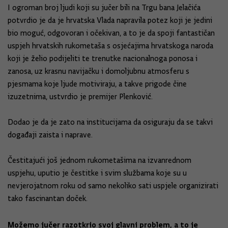
I ogroman broj ljudi koji su jučer bili na Trgu bana Jelačića
potvrdio je da je hrvatska Vlada napravila potez koji je jedini
bio moguć, odgovoran i očekivan, a to je da spoji fantastičan
uspjeh hrvatskih rukometaša s osjećajima hrvatskoga naroda
koji je želio podijeliti te trenutke nacionalnoga ponosa i
zanosa, uz krasnu navijačku i domoljubnu atmosferu s
pjesmama koje ljude motiviraju, a takve prigode čine
izuzetnima, ustvrdio je premijer Plenković.
Dodao je da je zato na institucijama da osiguraju da se takvi
događaji zaista i naprave.
Čestitajući još jednom rukometašima na izvanrednom
uspjehu, uputio je čestitke i svim službama koje su u
nevjerojatnom roku od samo nekoliko sati uspjele organizirati
tako fascinantan doček.
Možemo jučer razotkrio svoj glavni problem, a to je