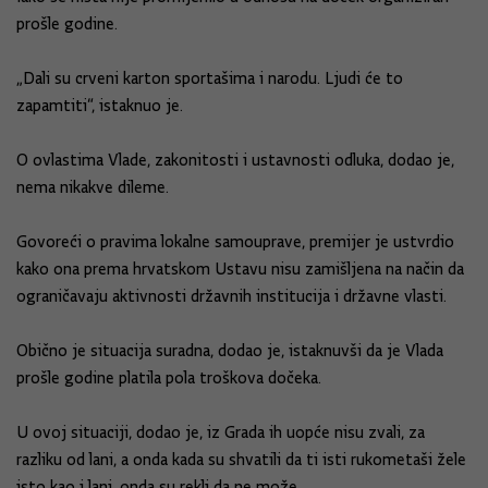
prošle godine.
„Dali su crveni karton sportašima i narodu. Ljudi će to
zapamtiti“, istaknuo je.
O ovlastima Vlade, zakonitosti i ustavnosti odluka, dodao je,
nema nikakve dileme.
Govoreći o pravima lokalne samouprave, premijer je ustvrdio
kako ona prema hrvatskom Ustavu nisu zamišljena na način da
ograničavaju aktivnosti državnih institucija i državne vlasti.
Obično je situacija suradna, dodao je, istaknuvši da je Vlada
prošle godine platila pola troškova dočeka.
U ovoj situaciji, dodao je, iz Grada ih uopće nisu zvali, za
razliku od lani, a onda kada su shvatili da ti isti rukometaši žele
isto kao i lani, onda su rekli da ne može.