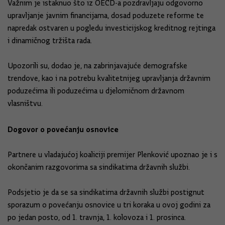
Važnim je istaknuo što iz OECD-a pozdravljaju odgovorno
upravljanje javnim financijama, dosad poduzete reforme te
napredak ostvaren u pogledu investicijskog kreditnog rejtinga
i dinamičnog tržišta rada.
Upozorili su, dodao je, na zabrinjavajuće demografske
trendove, kao i na potrebu kvalitetnijeg upravljanja državnim
poduzećima ili poduzećima u djelomičnom državnom
vlasništvu.
Dogovor o povećanju osnovice
Partnere u vladajućoj koaliciji premijer Plenković upoznao je i s
okončanim razgovorima sa sindikatima državnih službi.
Podsjetio je da se sa sindikatima državnih službi postignut
sporazum o povećanju osnovice u tri koraka u ovoj godini za
po jedan posto, od 1. travnja, 1. kolovoza i 1. prosinca.