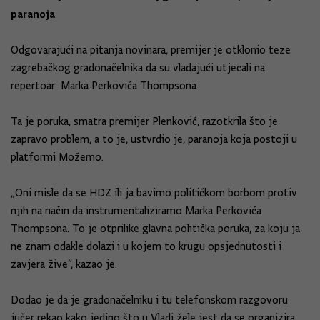
paranoja
Odgovarajući na pitanja novinara, premijer je otklonio teze
zagrebačkog gradonačelnika da su vladajući utjecali na
repertoar Marka Perkovića Thompsona.
Ta je poruka, smatra premijer Plenković, razotkrila što je
zapravo problem, a to je, ustvrdio je, paranoja koja postoji u
platformi Možemo.
„Oni misle da se HDZ ili ja bavimo političkom borbom protiv
njih na način da instrumentaliziramo Marka Perkovića
Thompsona. To je otprilike glavna politička poruka, za koju ja
ne znam odakle dolazi i u kojem to krugu opsjednutosti i
zavjera žive“, kazao je.
Dodao je da je gradonačelniku i tu telefonskom razgovoru
jučer rekao kako jedino što u Vladi žele jest da se organizira