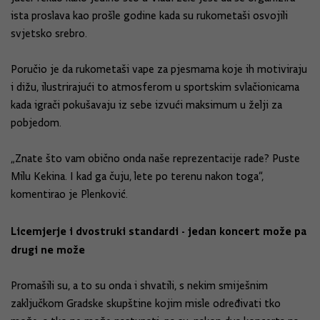
ista proslava kao prošle godine kada su rukometaši osvojili
svjetsko srebro.
Poručio je da rukometaši vape za pjesmama koje ih motiviraju
i dižu, ilustrirajući to atmosferom u sportskim svlačionicama
kada igrači pokušavaju iz sebe izvući maksimum u želji za
pobjedom.
„Znate što vam obično onda naše reprezentacije rade? Puste
Milu Kekina. I kad ga čuju, lete po terenu nakon toga“,
komentirao je Plenković.
Licemjerje i dvostruki standardi - jedan koncert može pa
drugi ne može
Promašili su, a to su onda i shvatili, s nekim smiješnim
zaključkom Gradske skupštine kojim misle određivati tko