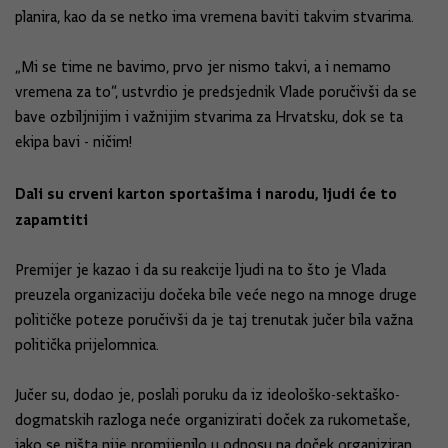
planira, kao da se netko ima vremena baviti takvim stvarima.
„Mi se time ne bavimo, prvo jer nismo takvi, a i nemamo
vremena za to“, ustvrdio je predsjednik Vlade poručivši da se
bave ozbiljnijim i važnijim stvarima za Hrvatsku, dok se ta
ekipa bavi - ničim!
Dali su crveni karton sportašima i narodu, ljudi će to
zapamtiti
Premijer je kazao i da su reakcije ljudi na to što je Vlada
preuzela organizaciju dočeka bile veće nego na mnoge druge
političke poteze poručivši da je taj trenutak jučer bila važna
politička prijelomnica.
Jučer su, dodao je, poslali poruku da iz ideološko-sektaško-
dogmatskih razloga neće organizirati doček za rukometaše,
iako se ništa nije promijenilo u odnosu na doček organiziran