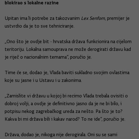
blokirao s lokalne razine
Upitan ima li potrebe za takozvanim
Lex Senfom
, premijer je
ustvrdio da je to sve tehniciranje.
„Ono što je ovdje bit - hrvatska država funkcionira na cijelom
teritoriju. Lokalna samouprava ne može derogirati državu kad
je riječ o nacionalnim temama“, poručio je.
Time će se, dodao je, Vlada baviti sukladno svojim ovlastima
koje su jasne i u Ustavu i u zakonima.
„Zamislite vi državu u kojoj bi recimo Vlada trebala ovisiti o
dobroj volji, a ovdje je definitivno jasno da je ne bi bilo, i
potpisu nekog zagrebačkog ureda za nešto. Pa što je to?
Kakva bi mi država bili i kakav narod? To ne ide“, poručio je.
Država, dodao je, nikoga nije derogirala. Oni su se sami