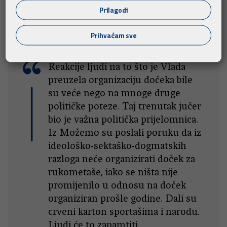
premijer.
Prilagodi
Prihvaćam sve
Reakcije ljudi na to što je Vlada
preuzela organizaciju dočeka bile
su veće nego na mnoge druge
političke poteze. Taj trenutak jučer
bio je važna politička prijelomnica.
Iz Možemo su poslali poruku da iz
ideološko-sektaško-dogmatskih
razloga neće organizirati doček za
rukometaše, iako se ništa nije
promijenilo u odnosu na doček
organiziran prošle godine. Dali su
crveni karton sportašima i narodu.
Ljudi će to zapamtiti.