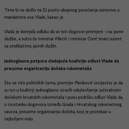
Time bi se došlo na 52 posto ukupnog povećanja osnovice u
mandatima ove Vlade, kazao je.
Vlada je donijela odluku da se isti dogovor primijeni i na javne
službe, a sutra će ministar Piletić i ministar Ćorić imati susret
sa sindikatima javnih službi.
Jednoglasna potpora vladajuće koalicije odluci Vlade da
preuzme organizaciju dočeka rukometaša
Što se tiče političkih tema, premijer Plenković izvijestio je da
su svi u koaliciji jednoglasno izrazili oduševljenje jučerašnjim
dočekom hrvatskih rukometaša i punu podršku odluci Vlade da,
u izostanku dogovora između Grada i Hrvatskog rukometnog
saveza, preuzme organizaciju dočeka, koji je protekao u
najboljem redu.