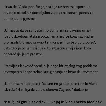
Hrvatska Vlada, poručio je, stala je uz hrvatski sport, uz
hrvatski narod, uz domoljubni zanos i nacionalni ponos te
domoljubne pjesme.
„Umjesto da se svi veselimo tome, mi se bavimo čime?
Ideološko-dogmatskim pozicijama ljevice koja, sad kad je
promašila bit malo pravno tehnicira je li to bilo po propisu“,
ustvrdio je ocijenivši cijelu tu situaciju smijurijom koja
opterećuje javni prostor.
Premijer Plenković poručio je da je bit cijelog tog problema
izvitoperen i nepotreban kut gledanja na hrvatsku stvarnost.
„Ja im nisam neprijatelj. Da sam im ja neprijatelj, ne bi Vlada
iskrcala 2,4 milijarde eura u obnovu Zagreba“, dodao je.
Nisu ljudi ginuli za državu u kojoj bi Vladu netko ideološki