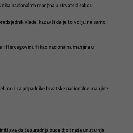
vnika nacionalnih manjina u Hrvatski sabor.
predsjednik Vlade, kazavši da je to volja, ne samo
 i Hercegovini, ili kao nacionalna manjina u
limo i za pripadnike hrvatske nacionalne manjine
činiti sve da ta suradnja bude dio i naše unutarnje