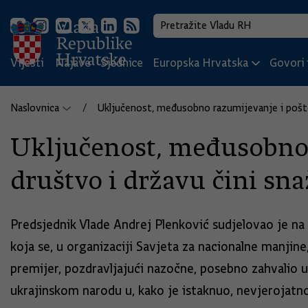
Vijesti
Najave
Sjednice
Europska Hrvatska
Govori i
Naslovnica
Uključenost, međusobno razumijevanje i pošto
Uključenost, međusobno 
društvo i državu čini sn
Predsjednik Vlade Andrej Plenković sudjelovao je na 
koja se, u organizaciji Savjeta za nacionalne manjin
premijer, pozdravljajući nazočne, posebno zahvalio uk
ukrajinskom narodu u, kako je istaknuo, nevjerojatn