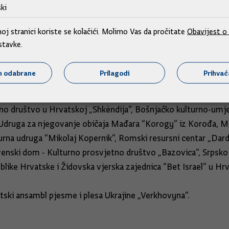
ki
ma još neko vrijeme - sigurno je to da ćemo ovu politiku koja 
j stranici koriste se kolačići. Molimo Vas da pročitate
Obavijest o 
tvo, za naše sugrađane, pripadnike nacionalnih manjina, a i za 
stavke.
sambl pjesme i plesa
m odabrane
Prilagodi
Prihva
lturnog amaterizma nacionalnih manjina iz Republike Hrvatsk
urno društvo u Hrvatskoj „Shkëndija”, Bošnjačko kulturno-um
 Udruga za njegovanje običaja Mađara “Korogy” iz Korođa, M
lturna udruga “Mikolaj Kopernik”, Romski resursni centar „Da
venski dom - Kulturno prosvjetno društvo „Bazovica“, Srpsko 
blike Hrvatske i Židovska vjerska zajednica “Bet Israel” u Hr
atski ansambl pjesme i plesa Ukrajine „Verkhovyna“.