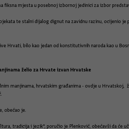
ma fiksna mjesta u posebnoj izbornoj jedinici za izbor predsta
ekata te stalni dijalog dignut na zavidnu razinu, ocijenio je 
ve Hrvati, bilo kao jedan od konstitutivnih naroda kao u Bosni
njinama želio za Hrvate izvan Hrvatske
nim manjinama, hrvatskim građanima - ovdje u Hrvatskoj, že
.
e, obećao je.
tura, tradicija i jezik", poručio je Plenković, obećavši da će u