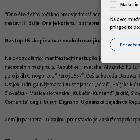
Marketinš
"Ono što želim reći kao predsjednik Vlade koji će biti s va
Na ovoj mrežno
nastaviti i dalje. Ona je korisna i potrebna za hrvatsko druš
prilagodite po
Nastup 16 skupina nacionalnih manjina i ukrajinski an
Prihvaća
Na ovogodišnjoj manifestaciji nastupilo je 16 skupina ku
nacionalnih manjina iz Republike Hrvatske: Albansko kult
perojskih Crnogoraca “Peroj 1657“, Češka beseda Daruvar,
Osijek, Udruga Nijemaca i Austrijanaca „Sirač“, Poljska ku
Slovačka - Matica slovenska „Kukučin-Kuntarić“ Jakšić, Slo
Comunita’ degli Italiani Dignano, Ukrajinska zajednica Repu
Zemlju partnera - Ukrajinu, predstavio je Zasluženi prikarp