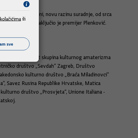
je donijela. po meni, novu razinu suradnje, od srca
kolačićima
ili
hrvatski narod", zaključio je premijer Plenković.
ćam sve
e: Nastupi šesnaest skupina kulturnog amaterizma
jetničko društvo „Sevdah“ Zagreb, Društvo
akedonsko kulturno društvo „Braća Miladinovci“
rda“, Savez Rusina Republike Hrvatske, Matica
kulturno društvo „Prosvjeta“, Unione Italiana -
vatskoj.