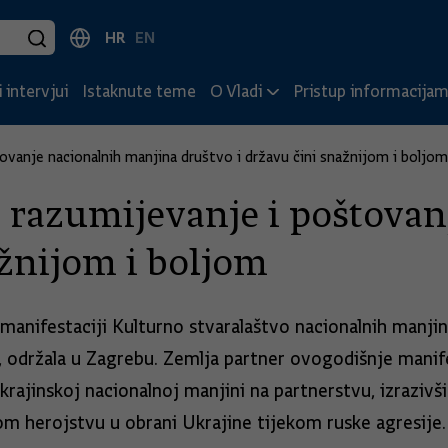
HR
EN
 intervjui
Istaknute teme
O Vladi
Pristup informacija
vanje nacionalnih manjina društvo i državu čini snažnijom i boljom
razumijevanje i poštovan
ažnijom i boljom
manifestaciji Kulturno stvaralaštvo nacionalnih manjin
e, održala u Zagrebu. Zemlja partner ovogodišnje manife
rajinskoj nacionalnoj manjini na partnerstvu, izrazivši
om herojstvu u obrani Ukrajine tijekom ruske agresije.