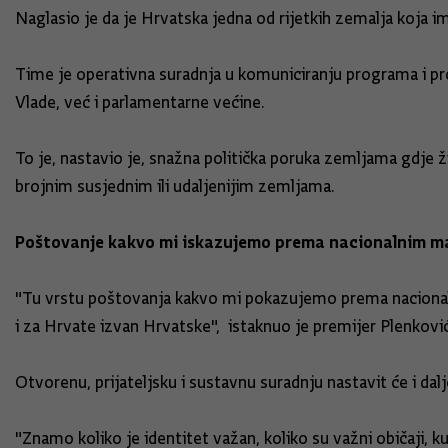
Naglasio je da je Hrvatska jedna od rijetkih zemalja koja i
Time je operativna suradnja u komuniciranju programa i proj
Vlade, već i parlamentarne većine.
To je, nastavio je, snažna politička poruka zemljama gdje ži
brojnim susjednim ili udaljenijim zemljama.
Poštovanje kakvo mi iskazujemo prema nacionalnim ma
"Tu vrstu poštovanja kakvo mi pokazujemo prema nacional
i za Hrvate izvan Hrvatske", istaknuo je premijer Plenković
Otvorenu, prijateljsku i sustavnu suradnju nastavit će i dalj
"Znamo koliko je identitet važan, koliko su važni običaji, kul