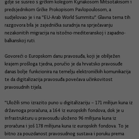
gdje se susreo s grčkim kolegom Kyriakosom Mitsotakisom i
predsjednikom Grčke Prokopisom Pavlopoulosom, a
sudjelovao je i na "EU-Arab World Summitu". Glavna tema tih
razgovora bila je zajednička suradnja na sprječavanju
nezakonitih migracija na istočno-mediteranskoj i zapadno-
balkanskoj ruti.
Govoreći o Europskom danu pravosuđa, koji je obilježen
krajem prošloga tjedna, poručio je da hrvatsko pravosuđe
danas bolje funkcionira na temelju elektroničkih komunikacija
te da digitalizacija pravosuđa povećava učinkovitost
pravosudnih tijela.
"Uložili smo izrazito puno u digitalizaciju – 171 milijun kuna iz
državnoga proračuna, a 164 iz europskih fondova, dok je u
infrastrukturu u pravosuđu uloženo 96 milijuna kuna iz
proračuna i još 178 milijuna kuna iz europskih fondova. To je
bitno za pouzdanost pravosudnog sustava i poruku prema