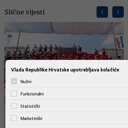
Slične vijesti
Vlada Republike Hrvatske upotrebljava kolačiće
Nužni
Funkcionalni
Statistički
Podrška Alci osjeća se u svim krajevima
Marketinški
Hrvatske