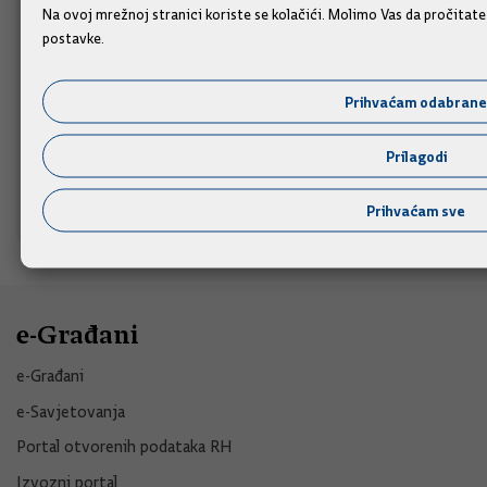
Na ovoj mrežnoj stranici koriste se kolačići. Molimo Vas da pročitat
Drago mi je da smo još jednom u Sinju, na 311. Sinjskoj
postavke.
alci, poručio je predsjednik Vlade. Zaželio je uspjeh
alkarima, čestitao organizatorima i pozvao sve da još
Prihvaćam odabrane
jednom uživaju u, više od 300 godina staroj, tradiciji
Cetinskog kraja.
Prilagodi
09.08.2026.
Prihvaćam sve
e-Građani
e-Građani
e-Savjetovanja
Portal otvorenih podataka RH
Izvozni portal