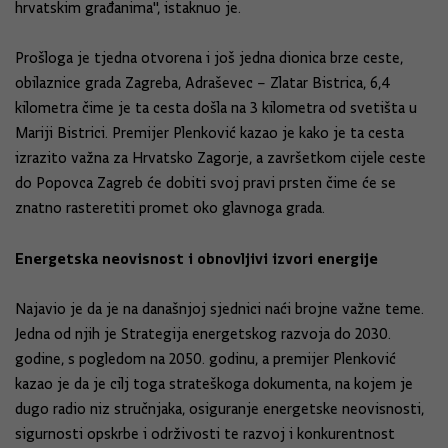
hrvatskim građanima", istaknuo je.
Prošloga je tjedna otvorena i još jedna dionica brze ceste,
obilaznice grada Zagreba, Adraševec – Zlatar Bistrica, 6,4
kilometra čime je ta cesta došla na 3 kilometra od svetišta u
Mariji Bistrici. Premijer Plenković kazao je kako je ta cesta
izrazito važna za Hrvatsko Zagorje, a završetkom cijele ceste
do Popovca Zagreb će dobiti svoj pravi prsten čime će se
znatno rasteretiti promet oko glavnoga grada.
Energetska neovisnost i obnovljivi izvori energije
Najavio je da je na današnjoj sjednici naći brojne važne teme.
Jedna od njih je Strategija energetskog razvoja do 2030.
godine, s pogledom na 2050. godinu, a premijer Plenković
kazao je da je cilj toga strateškoga dokumenta, na kojem je
dugo radio niz stručnjaka, osiguranje energetske neovisnosti,
sigurnosti opskrbe i održivosti te razvoj i konkurentnost