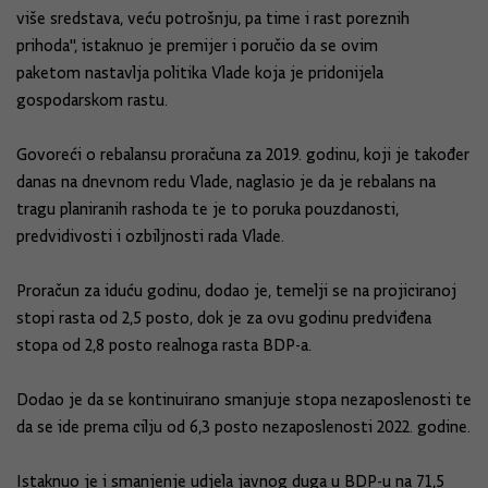
više sredstava, veću potrošnju, pa time i rast poreznih
prihoda", istaknuo je premijer i poručio da se ovim
paketom nastavlja politika Vlade koja je pridonijela
gospodarskom rastu.
Govoreći o rebalansu proračuna za 2019. godinu, koji je također
danas na dnevnom redu Vlade, naglasio je da je rebalans na
tragu planiranih rashoda te je to poruka pouzdanosti,
predvidivosti i ozbiljnosti rada Vlade.
Proračun za iduću godinu, dodao je, temelji se na projiciranoj
stopi rasta od 2,5 posto, dok je za ovu godinu predviđena
stopa od 2,8 posto realnoga rasta BDP-a.
Dodao je da se kontinuirano smanjuje stopa nezaposlenosti te
da se ide prema cilju od 6,3 posto nezaposlenosti 2022. godine.
Istaknuo je i smanjenje udjela javnog duga u BDP-u na 71,5