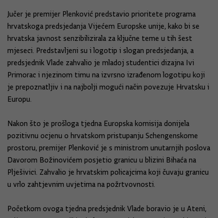
Jučer je premijer Plenković predstavio prioritete programa
hrvatskoga predsjedanja Vijećem Europske unije, kako bi se
hrvatska javnost senzibilizirala za ključne teme u tih šest
mjeseci. Predstavljeni su i logotip i slogan predsjedanja, a
predsjednik Vlade zahvalio je mladoj studentici dizajna Ivi
Primorac i njezinom timu na izvrsno izrađenom logotipu koji
je prepoznatljiv i na najbolji mogući način povezuje Hrvatsku i
Europu.
Nakon što je prošloga tjedna Europska komisija donijela
pozitivnu ocjenu o hrvatskom pristupanju Schengenskome
prostoru, premijer Plenković je s ministrom unutarnjih poslova
Davorom Božinovićem posjetio granicu u blizini Bihaća na
Plješivici. Zahvalio je hrvatskim policajcima koji čuvaju granicu
u vrlo zahtjevnim uvjetima na požrtvovnosti.
Početkom ovoga tjedna predsjednik Vlade boravio je u Ateni,