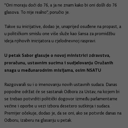
"Oni moraju doći do 76, a ja ne znam kako bi oni došli do 76
glasova. To nije realno", poručio je.
Takve su inicijative, dodao je, unaprijed osuđene na propast, a
u političkom smislu one više služe kao šansa za promidžbu
ideja njihovih inicijatora u cjelodnevnoj raspravi.
U petak Sabor glasuje o novoj ministrici zdravstva,
proračunu, ustavnim sucima i sudjelovanju Oružanih
snaga u međunarodnim misijama, osim NSATU
Razgovarali su i o imenovanju novih ustavnih sudaca. Danas
popodne održat će se sastanak Odbora za Ustav, na kojem bi
se trebao potvrditi politički dogovor između parlamentarne
većine i oporbe u vezi izbora desetero sutkinja i sudaca.
Premijer očekuje, dodao je, da se oni, ako se potvrde danas na
Odboru, izaberu na glasanju u petak.