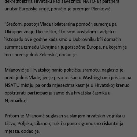
dekredibilizira Hrvatsku kao saveznicu NATO-a i partnera
unutar Europske unije, poručio je premijer Plenković.
"Srećom, postoji Vlada i bilateralna pomoć i suradnja pa
Ukrajinci znaju tko je tko, što smo uostalom i vidjeli u
listopadu ove godine kada smo u Dubrovniku bili domaćin
summita između Ukrajine i jugoistočne Europe, na kojem je
bio i predsjednik Zelenski", dodao je.
Milanović je Hrvatskoj nanio političku sramotu, naglasio je
predsjednik Vlade, jer je prvo otišao u Washington i pristao na
NSATU misiju, pa onda mjesecima kasnije u Hrvatskoj krenuo
opstruirati participaciju samo dva hrvatska časnika u
Njemačkoj.
Pritom je Milanović suglasan sa slanjem hrvatskih vojnika u
Litvu, Poljsku, Libanon, Irak i u puno sigurnosno riskantnija
mjesta, dodao je.