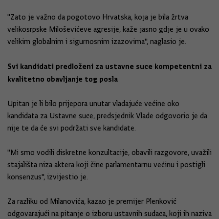
"Zato je važno da pogotovo Hrvatska, koja je bila žrtva
velikosrpske Miloševićeve agresije, kaže jasno gdje je u ovako
velikim globalnim i sigurnosnim izazovima", naglasio je.
Svi kandidati predloženi za ustavne suce kompetentni za
kvalitetno obavljanje tog posla
Upitan je li bilo prijepora unutar vladajuće većine oko
kandidata za Ustavne suce, predsjednik Vlade odgovorio je da
nije te da će svi podržati sve kandidate.
"Mi smo vodili diskretne konzultacije, obavili razgovore, uvažili
stajališta niza aktera koji čine parlamentarnu većinu i postigli
konsenzus", izvijestio je.
Za razliku od Milanovića, kazao je premijer Plenković
odgovarajući na pitanje o izboru ustavnih sudaca, koji ih naziva