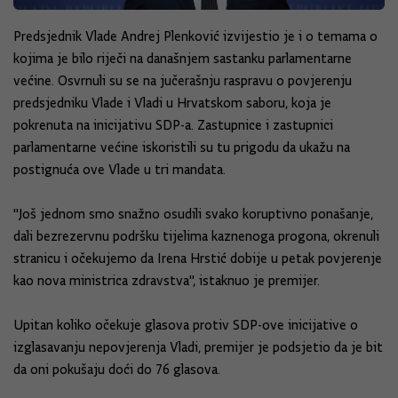
Predsjednik Vlade Andrej Plenković izvijestio je i o temama o
kojima je bilo riječi na današnjem sastanku parlamentarne
većine. Osvrnuli su se na jučerašnju raspravu o povjerenju
predsjedniku Vlade i Vladi u Hrvatskom saboru, koja je
pokrenuta na inicijativu SDP-a. Zastupnice i zastupnici
parlamentarne većine iskoristili su tu prigodu da ukažu na
postignuća ove Vlade u tri mandata.
"Još jednom smo snažno osudili svako koruptivno ponašanje,
dali bezrezervnu podršku tijelima kaznenoga progona, okrenuli
stranicu i očekujemo da Irena Hrstić dobije u petak povjerenje
kao nova ministrica zdravstva", istaknuo je premijer.
Upitan koliko očekuje glasova protiv SDP-ove inicijative o
izglasavanju nepovjerenja Vladi, premijer je podsjetio da je bit
da oni pokušaju doći do 76 glasova.