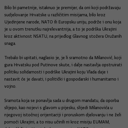
Bilo bi pametnije, istaknuo je premijer, da oni koji podržavaju
sudjelovanje Hrvatske u različitim misijama, bilo kroz
Ujedinjene narode, NATO ili Europsku uniju, podrže i onu koja
je u ovom trenutku najrelevantnija, a to je podrška Ukrajini
kroz aktivnost NSATU, na prijedlog Glavnog stožera Oružanih
snaga.
Trebalo bi upitati, naglasio je, je li sramotno da Milanović, koji
gura Hrvatsku pod Putinove skute, i dalje nastavlja opstruirati
politiku solidarnosti i podrške Ukrajini koju Vlada daje i
nastavit će je davati, i politički i gospodarski i humanitarno i
vojno.
Sramota koja se ponavlja sada u drugom mandatu, da oporba
slijepo, kao nojevi s glavom u pijesku, slijedi Milanovića u
njegovoj istočnoj orijentaciji i proruskom djelovanju i ne želi
pomoći Ukrajini, a to nisu učinili ni kroz misiju EUMAM,