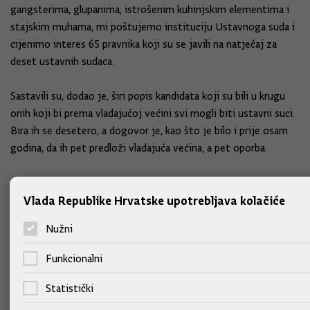
gangsterima, glupanima, istrošenim kuhinjskim elementima i
stajskim muhama, mi poštujemo instituciju Ustavnoga suda i
cijenimo interes 65 pravnika koji su se javili na natječaj za
deset ustavnih sudaca.
Sastavili su, dodao je, širi popis kandidata koji su bili u krugu
onih koji bi prema vladajućoj većini svi mogli biti ustavni suci.
Bira ih se desetero, a dogovor je, kao što je bilo i prije osam
godina, da ih pet predloži vladajuća većina, a pet oporba.
Svi predloženi kandidati koji bi trebali biti izglasani u petak,
Vlada Republike Hrvatske upotrebljava kolačiće
kazao je premijer, su kompetentni da sa svojim stručnim
znanjem i poznavanjem prava itekako kvalitetno obavljaju taj
Nužni
posao.
Funkcionalni
Milanovićevo jedino postignuće je verbalna agresija koju
je proširio u hrvatskom političkom prostoru
Statistički