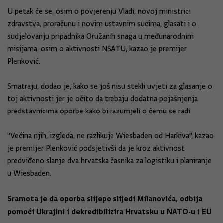
U petak će se, osim o povjerenju Vladi, novoj ministrici
zdravstva, proračunu i novim ustavnim sucima, glasati i o
sudjelovanju pripadnika Oružanih snaga u međunarodnim
misijama, osim o aktivnosti NSATU, kazao je premijer
Plenković.
Smatraju, dodao je, kako se još nisu stekli uvjeti za glasanje o
toj aktivnosti jer je očito da trebaju dodatna pojašnjenja
predstavnicima oporbe kako bi razumjeli o čemu se radi.
"Većina njih, izgleda, ne razlikuje Wiesbaden od Harkiva", kazao
je premijer Plenković podsjetivši da je kroz aktivnost
predviđeno slanje dva hrvatska časnika za logistiku i planiranje
u Wiesbaden.
Sramota je da oporba slijepo slijedi Milanovića, odbija
pomoći Ukrajini i dekredibilizira Hrvatsku u NATO-u i EU