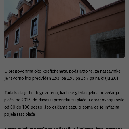
U pregovorima oko koeficijenata, podsjetio je, za nastavnike
je izvorno bio predviđen 1,93, pa 1,95 pa 1,97 pa na kraju 2,01.
Tada kada je to dogovoreno, kada se gleda cjelina povećanja
plaća, od 2016. do danas u prosjeku su plaće u obrazovanju rasle
od 80 do 100 posto, što otklanja tezu o tome da je inflacija
pojela rast plaća.
Nema nikakvog razloga za štrajk u školama, ima vremena