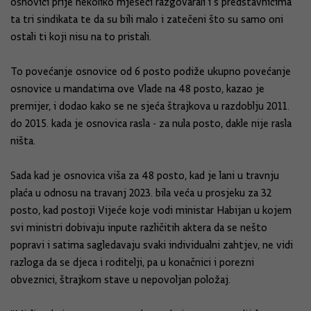
osnovici prije nekoliko mjeseci razgovarali i s predstavnicima
ta tri sindikata te da su bili malo i zatečeni što su samo oni
ostali ti koji nisu na to pristali.
To povećanje osnovice od 6 posto podiže ukupno povećanje
osnovice u mandatima ove Vlade na 48 posto, kazao je
premijer, i dodao kako se ne sjeća štrajkova u razdoblju 2011.
do 2015. kada je osnovica rasla - za nula posto, dakle nije rasla
ništa.
Sada kad je osnovica viša za 48 posto, kad je lani u travnju
plaća u odnosu na travanj 2023. bila veća u prosjeku za 32
posto, kad postoji Vijeće koje vodi ministar Habijan u kojem
svi ministri dobivaju inpute različitih aktera da se nešto
popravi i satima sagledavaju svaki individualni zahtjev, ne vidi
razloga da se djeca i roditelji, pa u konačnici i porezni
obveznici, štrajkom stave u nepovoljan položaj.