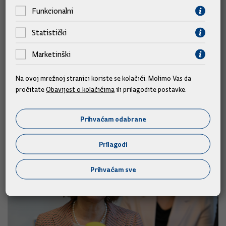
Funkcionalni
Statistički
Marketinški
Premijer je naglasio da su od te reforme svi dobili više.
Na ovoj mrežnoj stranici koriste se kolačići. Molimo Vas da
Samo ta tri sindikata, koja najavljuju ovaj štrajk, nisu potpisala
pročitate
Obavijest o kolačićima
ili prilagodite postavke.
povećanje osnovice od 6 posto prije dva mjeseca, dok su svi
ostali javni i državni sindikati to potpisali, dodao je.
Prihvaćam odabrane
Prilagodi
Prihvaćam sve