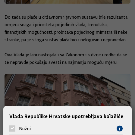
Do tada su plaće u državnom i javnom sustavu bile rezultanta
omjera snaga i prioriteta pojedinih vlada, trenutaka,
financijskih mogućnosti, probitaka pojedinog ministra ili neke
stranke, pa je stoga sustav plaća bio i nelogičan i nepravedan.
Ova Vlada je lani nastojala i sa Zakonom i s dvije uredbe da se
te nepravde pokušaju svesti na najmanju moguću mjeru.
Vlada Republike Hrvatske upotrebljava kolačiće
Nužni