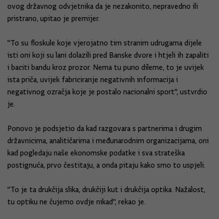
ovog državnog odvjetnika da je nezakonito, nepravedno ili
pristrano, upitao je premijer.
"To su floskule koje vjerojatno tim stranim udrugama dijele
isti oni koji su lani dolazili pred Banske dvore i htjeli ih zapaliti
i baciti bandu kroz prozor. Nema tu puno dileme, to je uvijek
ista priča, uvijek fabriciranje negativnih informacija i
negativnog ozračja koje je postalo nacionalni sport", ustvrdio
je.
Ponovo je podsjetio da kad razgovara s partnerima i drugim
državnicima, analitičarima i međunarodnim organizacijama, oni
kad pogledaju naše ekonomske podatke i sva strateška
postignuća, prvo čestitaju, a onda pitaju kako smo to uspjeli.
"To je ta drukčija slika, drukčiji kut i drukčija optika. Nažalost,
tu optiku ne čujemo ovdje nikad", rekao je.