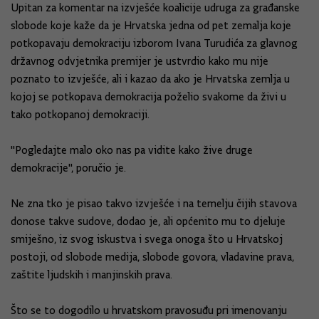
Upitan za komentar na izvješće koalicije udruga za građanske
slobode koje kaže da je Hrvatska jedna od pet zemalja koje
potkopavaju demokraciju izborom Ivana Turudića za glavnog
državnog odvjetnika premijer je ustvrdio kako mu nije
poznato to izvješće, ali i kazao da ako je Hrvatska zemlja u
kojoj se potkopava demokracija poželio svakome da živi u
tako potkopanoj demokraciji.
"Pogledajte malo oko nas pa vidite kako žive druge
demokracije", poručio je.
Ne zna tko je pisao takvo izvješće i na temelju čijih stavova
donose takve sudove, dodao je, ali općenito mu to djeluje
smiješno, iz svog iskustva i svega onoga što u Hrvatskoj
postoji, od slobode medija, slobode govora, vladavine prava,
zaštite ljudskih i manjinskih prava.
Što se to dogodilo u hrvatskom pravosuđu pri imenovanju