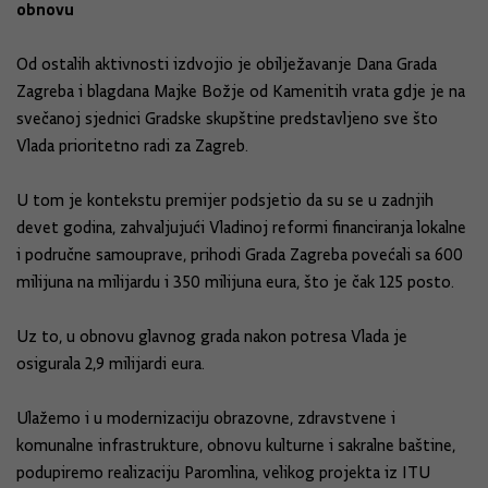
obnovu
Od ostalih aktivnosti izdvojio je obilježavanje Dana Grada
Zagreba i blagdana Majke Božje od Kamenitih vrata gdje je na
svečanoj sjednici Gradske skupštine predstavljeno sve što
Vlada prioritetno radi za Zagreb.
U tom je kontekstu premijer podsjetio da su se u zadnjih
devet godina, zahvaljujući Vladinoj reformi financiranja lokalne
i područne samouprave, prihodi Grada Zagreba povećali sa 600
milijuna na milijardu i 350 milijuna eura, što je čak 125 posto.
Uz to, u obnovu glavnog grada nakon potresa Vlada je
osigurala 2,9 milijardi eura.
Ulažemo i u modernizaciju obrazovne, zdravstvene i
komunalne infrastrukture, obnovu kulturne i sakralne baštine,
podupiremo realizaciju Paromlina, velikog projekta iz ITU