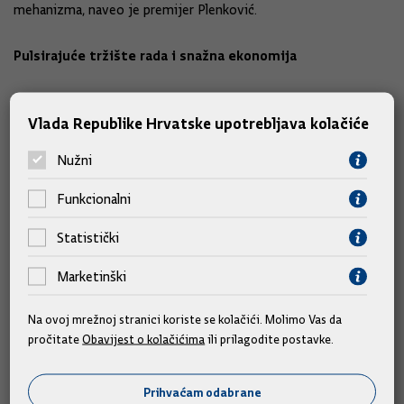
mehanizma, naveo je premijer Plenković.
Pulsirajuće tržište rada i snažna ekonomija
Govoreći o tržištu rada, premijer je istaknuo da je u Hrvatskoj
Vlada Republike Hrvatske upotrebljava kolačiće
trenutno 61.500 nezaposlenih, što je najmanje nezaposlenih
ikada.
Nužni
Naime, stopa nezaposlenosti je 3,7 posto što je ispod
Funkcionalni
prirodne razine nezaposlenosti, naglasio je.
Statistički
U Zagrebu je, primjerice, trenutno nezaposleno samo 6,5
Marketinški
tisuća ljudi.
Na ovoj mrežnoj stranici koriste se kolačići. Molimo Vas da
Prosječna plaća u Hrvatskoj je 1.555 eura, a u Zagrebu je viša
pročitate
Obavijest o kolačićima
ili prilagodite postavke.
od 1.700 eura.
Prihvaćam odabrane
Razvojni zamah na hrvatskim otocima