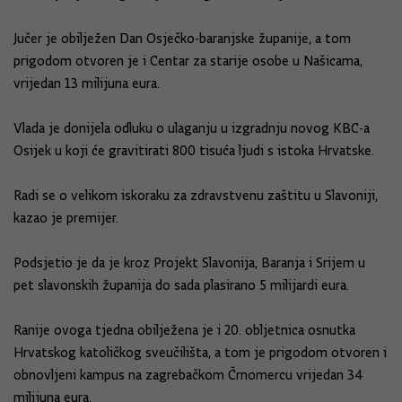
Jučer je obilježen Dan Osječko-baranjske županije, a tom
prigodom otvoren je i Centar za starije osobe u Našicama,
vrijedan 13 milijuna eura.
Vlada je donijela odluku o ulaganju u izgradnju novog KBC-a
Osijek u koji će gravitirati 800 tisuća ljudi s istoka Hrvatske.
Radi se o velikom iskoraku za zdravstvenu zaštitu u Slavoniji,
kazao je premijer.
Podsjetio je da je kroz Projekt Slavonija, Baranja i Srijem u
pet slavonskih županija do sada plasirano 5 milijardi eura.
Ranije ovoga tjedna obilježena je i 20. obljetnica osnutka
Hrvatskog katoličkog sveučilišta, a tom je prigodom otvoren i
obnovljeni kampus na zagrebačkom Črnomercu vrijedan 34
milijuna eura.