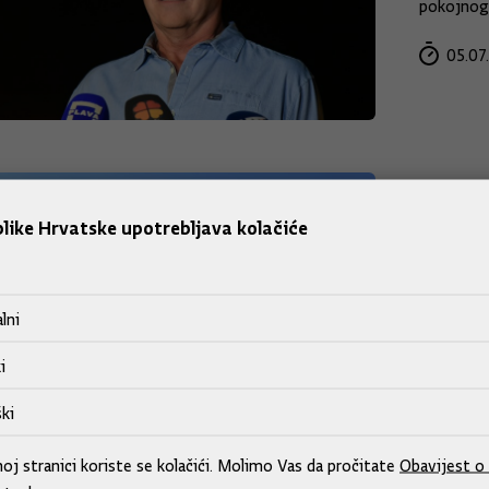
pokojnog 
05.07
Hrva
prip
like Hrvatske upotrebljava kolačiće
Tijekom b
predsjedn
lni
Đurom Hra
otvorenja
i
dvorane u
ki
03.07
j stranici koriste se kolačići. Molimo Vas da pročitate
Obavijest o 