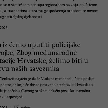
alo se o strateškom pristupu regionalnom razvoju, priuštivom
ju, aktualnostima u sustavu gospodarenja otpadom te novom
ugostiteljskoj djelatnosti.
.2026.
iz ćemo uputiti policijske
rojbe; Zbog međunarodne
acije Hrvatske, želimo biti u
tvu naših saveznika
Plenković najavio je da će Vlada na mimohod u Pariz poslati
e postrojbe koje će dostojanstveno predstaviti Hrvatsku, s
a je načelnik Glavnog stožera odlučio poslušati navodnu
evu zapovijed.
.2026.
video