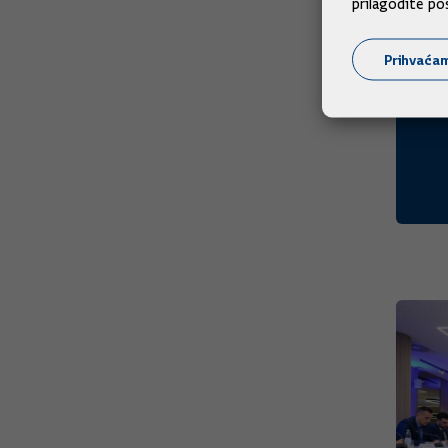
prilagodite po
Prihvaća