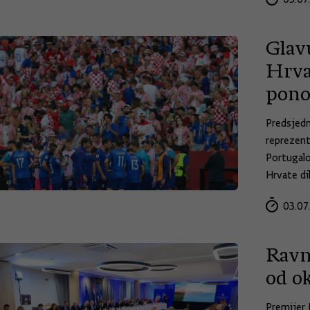
Glavu
Hrva
pono
Predsjedn
reprezent
Portugalo
Hrvate di
03.07
Ravn
od ok
Premijer 