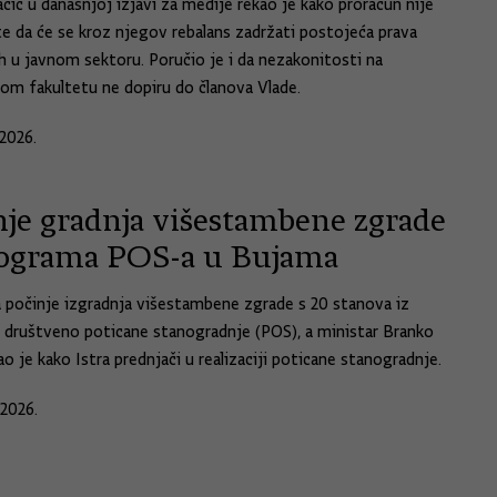
čić u današnjoj izjavi za medije rekao je kako proračun nije
e da će se kroz njegov rebalans zadržati postojeća prava
h u javnom sektoru. Poručio je i da nezakonitosti na
m fakultetu ne dopiru do članova Vlade.
2026.
nje gradnja višestambene zgrade
rograma POS-a u Bujama
počinje izgradnja višestambene zgrade s 20 stanova iz
društveno poticane stanogradnje (POS), a ministar Branko
o je kako Istra prednjači u realizaciji poticane stanogradnje.
.2026.