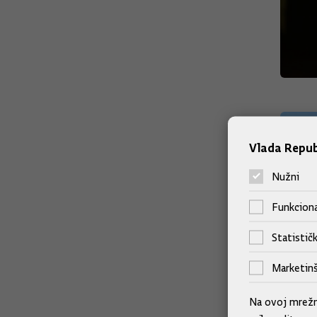
Vlada Repub
Nužni
Funkciona
Statističk
Marketinš
Na ovoj mrežno