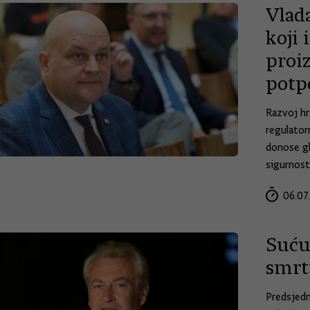
Vlada
koji 
proi
potp
Razvoj hr
regulator
donose gl
sigurnost,
06.07
Suću
smrt
Predsjedn