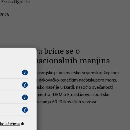
Zrinka Ogreste.
.2026.
tska država brine se o
adnicima nacionalnih manjina
oravka u Osječko-baranjskoj i Vukovarsko-srijemskoj županiji
ik Vlade susreo se s đakovačko-osječkim nadbiskupom mons.
nićem, obišao romsko naselje u Dardi, nazočio svečanosti
 Kulturnog dječjeg centra IDEM u Ernestinovu, sportske
 OŠ u Korođu te otvaranju 60. Đakovačkih vezova.
.2026.
foto
kolačićima
ili