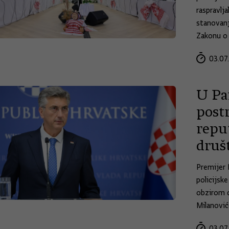
raspravlj
stanovan
Zakonu o 
03.07
U Par
post
reput
druš
Premijer 
policijsk
obzirom d
Milanović
03.07