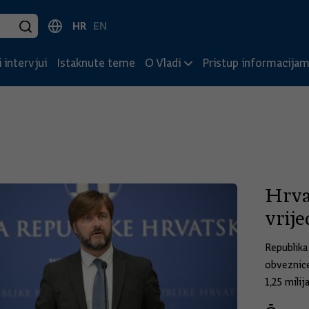
HR
EN
 intervjui
Istaknute teme
O Vladi
Pristup informacija
Hrva
vrije
Republika
obveznic
1,25 milija