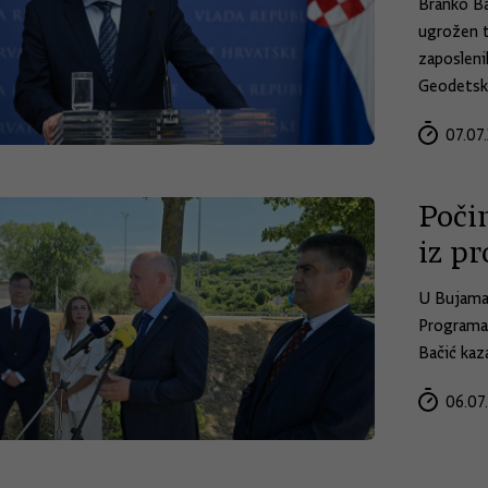
Branko Ba
ugrožen t
zaposleni
Geodetsko
07.07.
Poči
iz p
U Bujama 
Programa 
Bačić kaza
06.07