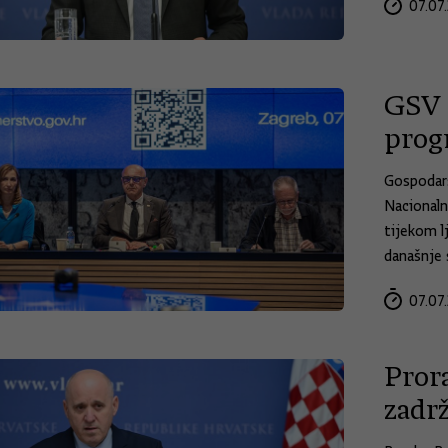
07.07.
GSV 
prog
Gospodars
Nacionaln
tijekom l
današnje 
07.07.
Prora
zadrž