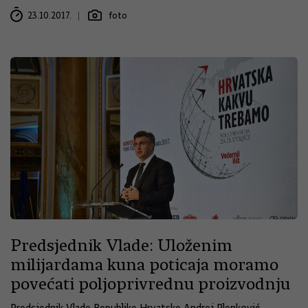
23.10.2017.
foto
Predsjednik Vlade: Uloženim
milijardama kuna poticaja moramo
povećati poljoprivrednu proizvodnju
Predsjednik Vlade Republike Hrvatske Andrej Plenković