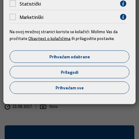
Statistički
Marketinški
Na ovoj mrežnoj stranici koriste se kolačići. Molimo Vas da
pročitate
Obavijest o kolačićima
ili prilagodite postavke.
Predsjednik Vlade s ribarima u
Savudriji: Zaštitit ćemo interese
Prihvaćam odabrane
Republike Hrvatske i naših ribara
Prilagodi
Predsjednik Vlade Republike Hrvatske Andrej Plenković
posjetio je danas Istarsku županiju. U Umagu i Savudrijskoj
Prihvaćam sve
Vali razgovarao je s hrvatskim ribarima.
23.08.2017.
foto