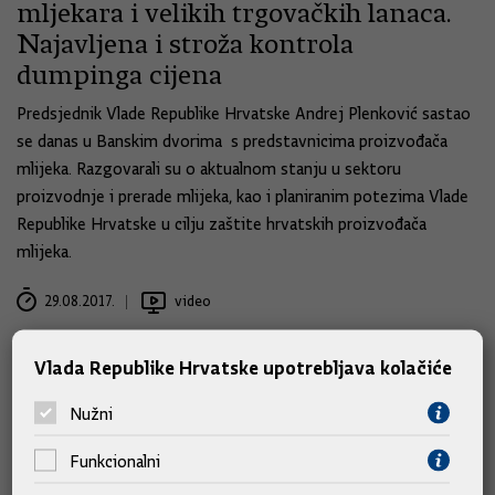
mljekara i velikih trgovačkih lanaca.
Najavljena i stroža kontrola
dumpinga cijena
Predsjednik Vlade Republike Hrvatske Andrej Plenković sastao
se danas u Banskim dvorima s predstavnicima proizvođača
mlijeka. Razgovarali su o aktualnom stanju u sektoru
proizvodnje i prerade mlijeka, kao i planiranim potezima Vlade
Republike Hrvatske u cilju zaštite hrvatskih proizvođača
mlijeka.
29.08.2017.
video
Vlada Republike Hrvatske upotrebljava kolačiće
Nužni
Funkcionalni