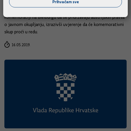
Prihvaćam sve
Ministar hrvatskih branitelja Tomo Medved u četvrtak je uoči
sjednice Vlade pozvao sve one koji će u subotu sudjelovati na
komemoraciji na Bleiburgu da se pridržavaju austrijskih pravila
o javnom okupljanju, izrazivši uvjerenje da će komemorativni
skup proći u redu.
16.05.2019.