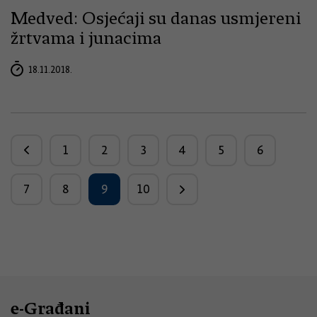
Medved: Osjećaji su danas usmjereni
žrtvama i junacima
18.11.2018.
1
2
3
4
5
6
7
8
9
10
e-Građani