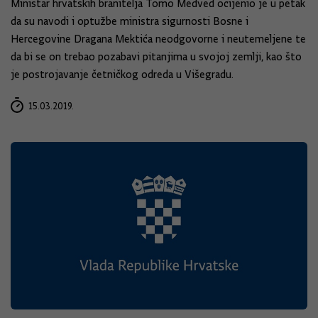
Ministar hrvatskih branitelja Tomo Medved ocijenio je u petak
da su navodi i optužbe ministra sigurnosti Bosne i
Hercegovine Dragana Mektića neodgovorne i neutemeljene te
da bi se on trebao pozabavi pitanjima u svojoj zemlji, kao što
je postrojavanje četničkog odreda u Višegradu.
15.03.2019.