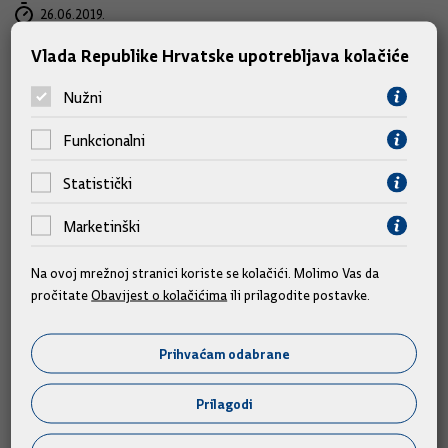
26.06.2019.
Vlada Republike Hrvatske upotrebljava kolačiće
Nužni
Funkcionalni
Statistički
Marketinški
Na ovoj mrežnoj stranici koriste se kolačići. Molimo Vas da
pročitate
Obavijest o kolačićima
ili prilagodite postavke.
Medved: Objavit ćemo cjelovitu sliku
Prihvaćam odabrane
o braniteljskim mirovinama,
tendenciozno i netočno se
Prilagodi
manipulira tim brojkama