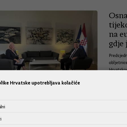
Osna
tijek
na eu
gdje
Predsjedn
obljetnic
Hrvatskog
snažno ra
like Hrvatske upotrebljava kolačiće
optimisti
01.07.
lni
Pono
i