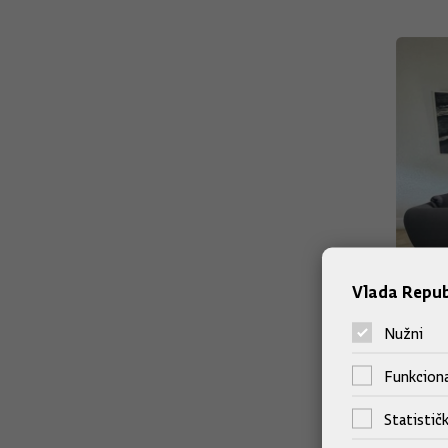
Vlada Repub
Nužni
Funkciona
Statističk