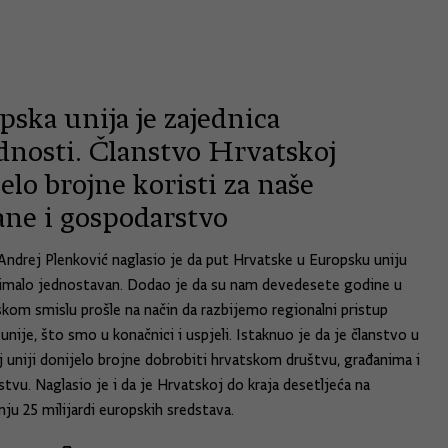
ska unija je zajednica
ednosti. Članstvo Hrvatskoj
elo brojne koristi za naše
ane i gospodarstvo
Andrej Plenković naglasio je da put Hrvatske u Europsku uniju
nimalo jednostavan. Dodao je da su nam devedesete godine u
kom smislu prošle na način da razbijemo regionalni pristup
nije, što smo u konačnici i uspjeli. Istaknuo je da je članstvo u
 uniji donijelo brojne dobrobiti hrvatskom društvu, građanima i
tvu. Naglasio je i da je Hrvatskoj do kraja desetljeća na
nju 25 milijardi europskih sredstava.