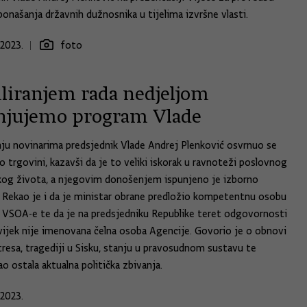
onašanja državnih dužnosnika u tijelima izvršne vlasti.
.2023.
foto
liranjem rada nedjeljom
njujemo program Vlade
ju novinarima predsjednik Vlade Andrej Plenković osvrnuo se
o trgovini, kazavši da je to veliki iskorak u ravnoteži poslovnog
skog života, a njegovim donošenjem ispunjeno je izborno
 Rekao je i da je ministar obrane predložio kompetentnu osobu
a VSOA-e te da je na predsjedniku Republike teret odgovornosti
vijek nije imenovana čelna osoba Agencije. Govorio je o obnovi
resa, tragediji u Sisku, stanju u pravosudnom sustavu te
o ostala aktualna politička zbivanja.
.2023.