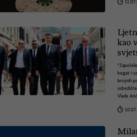
11.07.
Ljet
kao v
svje
"Započele
bogat i sa
brojnih p
odredište
Vlade And
10.07.
Mila