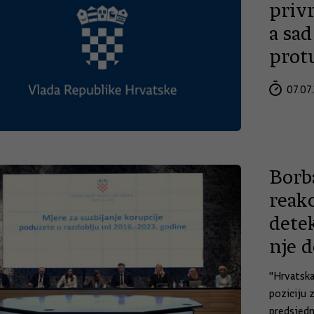
priv
a sad
prot
07.07.
Borb
reakc
detek
nje 
"Hrvatska
poziciju z
predsjedn