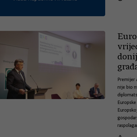
Europ
vrij
donij
građ
Premijer 
nije bio 
diplomats
Europske u
Europskoj
gospodars
raspolaga