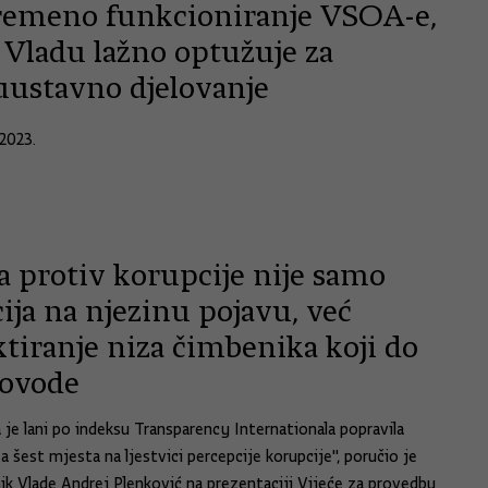
remeno funkcioniranje VSOA-e,
 Vladu lažno optužuje za
uustavno djelovanje
2023.
a protiv korupcije nije samo
ija na njezinu pojavu, već
tiranje niza čimbenika koji do
dovode
 je lani po indeksu Transparency Internationala popravila
a šest mjesta na ljestvici percepcije korupcije", poručio je
ik Vlade Andrej Plenković na prezentaciji Vijeće za provedbu