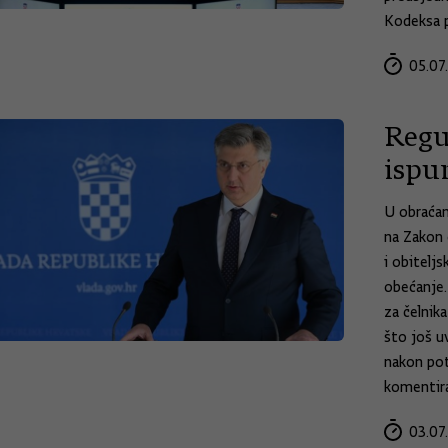
Kodeksa p
05.07
Regu
ispu
U obraćan
na Zakon 
i obitelj
obećanje.
za čelnik
što još u
nakon pot
komentira
03.07