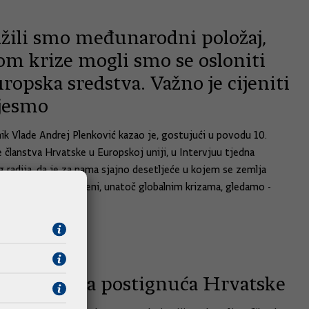
žili smo međunarodni položaj,
om krize mogli smo se osloniti
ropska sredstva. Važno je cijeniti
 jesmo
ik Vlade Andrej Plenković kazao je, gostujući u povodu 10.
e članstva Hrvatske u Europskoj uniji, u Intervjuu tjedna
 radija, da je za nama sjajno desetljeće u kojem se zemlja
zvijala, a prema jeseni, unatoč globalnim krizama, gledamo -
čno.
2023.
sni smo na postignuća Hrvatske