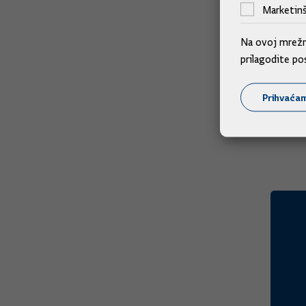
Marketinš
Na ovoj mrežno
prilagodite po
Prihvaća