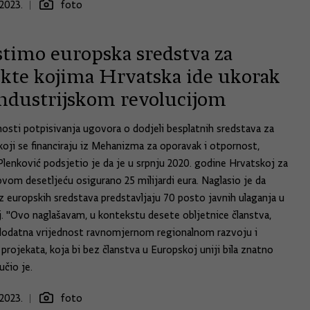
2023.
foto
stimo europska sredstva za
ekte kojima Hrvatska ide ukorak
 industrijskom revolucijom
osti potpisivanja ugovora o dodjeli besplatnih sredstava za
koji se financiraju iz Mehanizma za oporavak i otpornost,
Plenković podsjetio je da je u srpnju 2020. godine Hrvatskoj za
ovom desetljeću osigurano 25 milijardi eura. Naglasio je da
iz europskih sredstava predstavljaju 70 posto javnih ulaganja u
. "Ovo naglašavam, u kontekstu desete obljetnice članstva,
 dodatna vrijednost ravnomjernom regionalnom razvoju i
i projekata, koja bi bez članstva u Europskoj uniji bila znatno
učio je.
2023.
foto