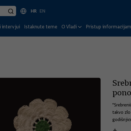
HR
EN
 intervjui
Istaknute teme
O Vladi
Pristup informacija
Srebr
pono
"Srebreni
takvo zlo
godišnjic