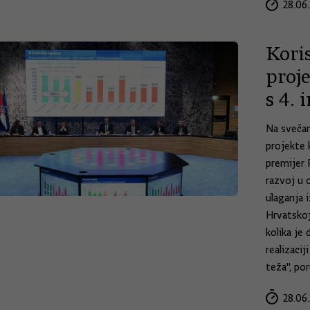
28.06.
Kori
proj
s 4.
Na svečan
projekte 
premijer 
razvoj u 
ulaganja 
Hrvatskoj
kolika je
realizacij
teža", por
28.06.