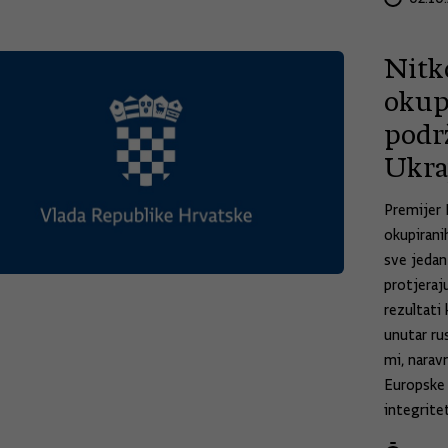
Nitko
okupi
podrž
Ukra
Premijer 
okupiranih
sve jedan
protjeraj
rezultati 
unutar rus
mi, narav
Europske 
integrite