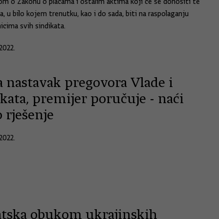
m o Zakonu o plaćama i ostalim aktima koji će se donositi te
a, u bilo kojem trenutku, kao i do sada, biti na raspolaganju
icima svih sindikata.
2022.
a nastavak pregovora Vlade i
kata, premijer poručuje - naći
 rješenje
2022.
tska obukom ukrajinskih