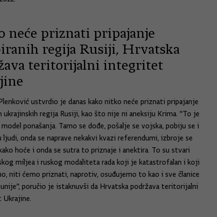
 neće priznati pripajanje
ranih regija Rusiji, Hrvatska
ava teritorijalni integritet
jine
Plenković ustvrdio je danas kako nitko neće priznati pripajanje
 ukrajinskih regija Rusiji, kao što nije ni aneksiju Krima. "To je
 model ponašanja. Tamo se dođe, pošalje se vojska, pobiju se i
u ljudi, onda se naprave nekakvi kvazi referendumi, izbroje se
kako hoće i onda se sutra to priznaje i anektira. To su stvari
kog miljea i ruskog modaliteta rada koji je katastrofalan i koji
no, niti ćemo priznati, naprotiv, osuđujemo to kao i sve članice
unije", poručio je istaknuvši da Hrvatska podržava teritorijalni
t Ukrajine.