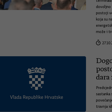
terminala 
dovoljno 
postoji v
koja su n
energetsk
može i tr
27.10.
Dogo
posto
dara 
Predsjedn
sastanka 
povećanje
travnja id