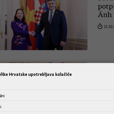
potp
Ánh
11.10.
​Pre
izvje
like Hrvatske upotrebljava kolačiće
prip
Sche
lni
Predsjedn
i
razgovara