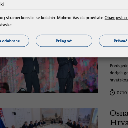
konačnu o
ki
08.10.
j stranici koriste se kolačići. Molimo Vas da pročitate
Obavijest o 
stavke.
U sin
m odabrane
Prilagodi
Prihva
ostv
turi
Predsjedn
dodjeli g
hrvatskog
07.10.
Osna
Hrva