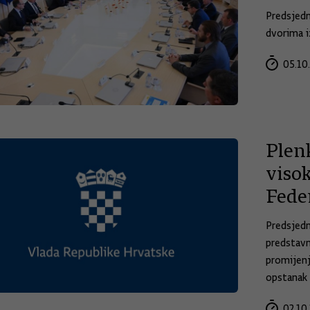
Predsjedn
dvorima 
05.10.
Plen
viso
Fede
Predsjedn
predstavn
promijenj
opstanak
02.10.