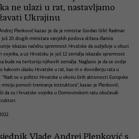
ka ne ulazi u rat, nastavljamo
žavati Ukrajinu
Andrej Plenković kazao je da je ministar Gordan Grlić Radman
 još 20 drugih ministara vanjskih poslova država članica
unije iskazao načelnu spremnost Hrvatske da sudjeluje u obuci
ih vojnika, a uz Hrvatsku je još 12 zemalja iskazalo spremnost
ka bude na teritoriju njihovih zemalja. Naglasio je da se ovdje
i o kakvom ulasku Hrvatske u rat, kao ni o dovođenju rata u
 "Radi se o politici Hrvatske u okviru širih aktivnosti Europske
z misiju pomoći treniranja instruktora", kazao je Plenković,
ši da su i hrvatske vojnike u Domovinskom ratu obučavali
truktori.
2022.
sjednik Vlade Andrej Plenković s