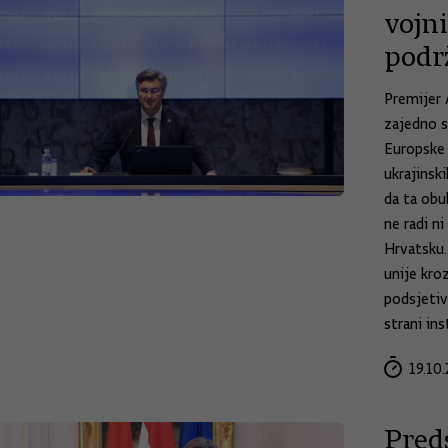
vojni
podr
Premijer 
zajedno s
Europske 
ukrajinsk
da ta obu
ne radi n
Hrvatsku.
unije kro
podsjetiv
strani ins
19.10.
Pred