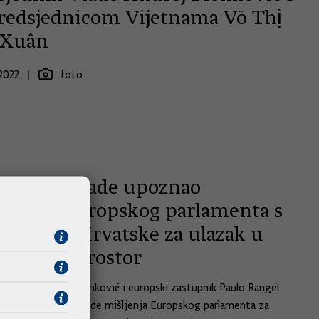
redsjednicom Vijetnama Võ Thị
 Xuân
2022.
foto
dsjednik Vlade upoznao
stitelja Europskog parlamenta s
remama Hrvatske za ulazak u
ngenski prostor
ik Vlade Andrej Plenković i europski zastupnik Paulo Rangel
li su o dinamici izrade mišljenja Europskog parlamenta za