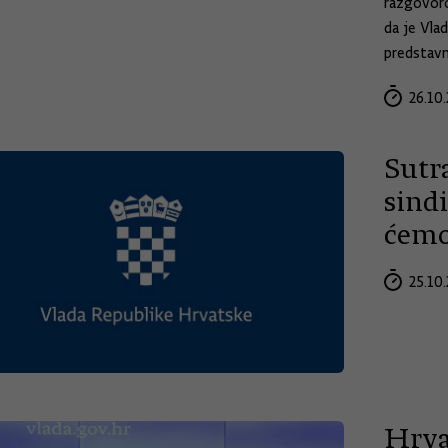
razgovoro
da je Vlad
predstavn
26.10.
Sutr
sindi
ćemo
25.10.
Hrva