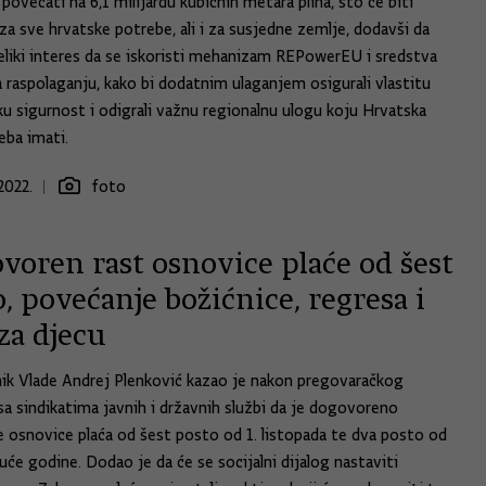
povećati na 6,1 milijardu kubičnih metara plina, što će biti
za sve hrvatske potrebe, ali i za susjedne zemlje, dodavši da
eliki interes da se iskoristi mehanizam REPowerEU i sredstva
a raspolaganju, kako bi dodatnim ulaganjem osigurali vlastitu
u sigurnost i odigrali važnu regionalnu ulogu koju Hrvatska
eba imati.
2022.
foto
voren rast osnovice plaće od šest
, povećanje božićnice, regresa i
za djecu
ik Vlade Andrej Plenković kazao je nakon pregovaračkog
sa sindikatima javnih i državnih službi da je dogovoreno
 osnovice plaća od šest posto od 1. listopada te dva posto od
uće godine. Dodao je da će se socijalni dijalog nastaviti