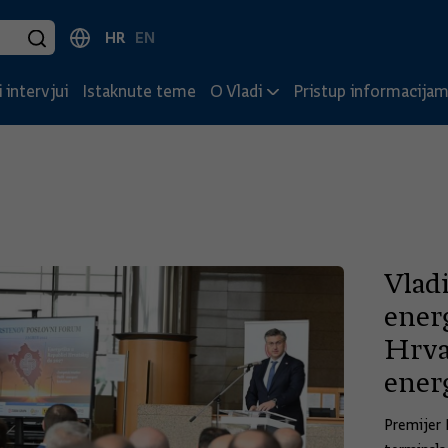
HR
EN
 intervjui
Istaknute teme
O Vladi
Pristup informacija
Vlad
energ
Hrva
ener
Premijer 