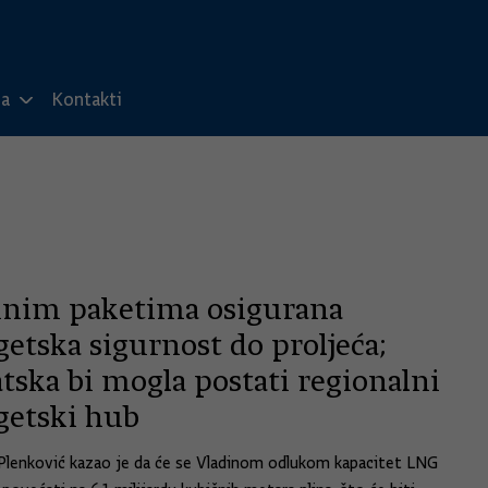
ma
Kontakti
inim paketima osigurana
etska sigurnost do proljeća;
tska bi mogla postati regionalni
getski hub
Plenković kazao je da će se Vladinom odlukom kapacitet LNG