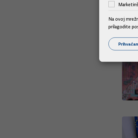
Marketinš
Na ovoj mrežno
prilagodite po
Prihvaća