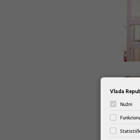
Vlada Repub
Nužni
Funkciona
Statističk