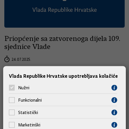
Priopćenje sa zatvorenoga dijela 109.
sjednice Vlade
24.07.2025.
Vlada Republike Hrvatske upotrebljava kolačiće
Nužni
Funkcionalni
Statistički
Marketinški