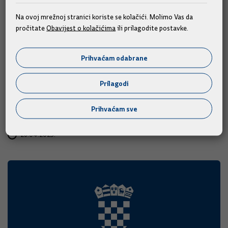
Na ovoj mrežnoj stranici koriste se kolačići. Molimo Vas da
pročitate
Obavijest o kolačićima
ili prilagodite postavke.
JANAF-u produljena licenca za
transport nafte NIS-u na 60 dana
Prihvaćam odabrane
​Jučer je američki Ured za kontrolu strane imovine (OFAC)
Prilagodi
izdao produljenje licence društvu JANAF d.d. što omogućava
provedbu ugovora JANAF-a i NIS-a i transport nafte putem
Prihvaćam sve
JANAF-ovog naftovoda u Republiku Srbiju.
26.04.2025.