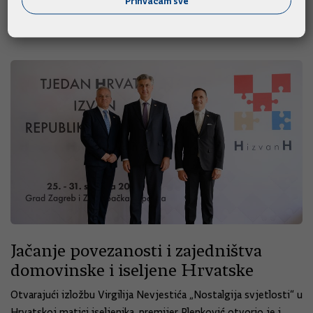
Prihvaćam sve
25.05.2026.
Pisane vijesti
Jačanje povezanosti i zajedništva
domovinske i iseljene Hrvatske
Otvarajući izložbu Virgilija Nevjestića „Nostalgija svjetlosti“ u
Hrvatskoj matici iseljenika, premijer Plenković otvorio je i