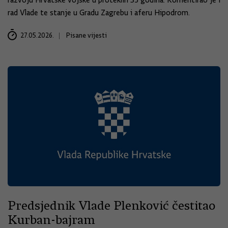
razvoju Hrvatske vojske u proteklih 35 godina. Komentirao je i
rad Vlade te stanje u Gradu Zagrebu i aferu Hipodrom.
27.05.2026.
Pisane vijesti
Predsjednik Vlade Plenković čestitao
Kurban-bajram