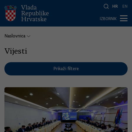
HR
EN
IZBORNIK
Naslovnica
Vijesti
Prikaži filtere