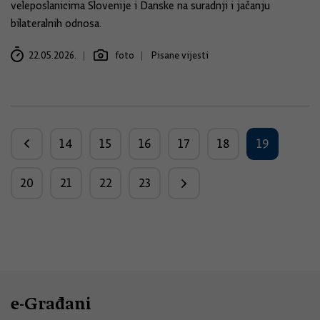
veleposlanicima Slovenije i Danske na suradnji i jačanju
bilateralnih odnosa.
22.05.2026.
foto
Pisane vijesti
14
15
16
17
18
19
20
21
22
23
e-Građani