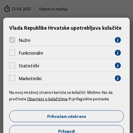
13.04.2015.
Vijesti iz medija
Vlada Republike Hrvatske upotrebljava kolačiće
Nužni
Funkcionalni
Statistički
Marketinški
Na ovoj mrežnoj stranici koriste se kolačići. Molimo Vas da
pročitate
Obavijest o kolačićima
ili prilagodite postavke.
Potrošnja u veljači porasla za 1,9
posto
Prihvaćam odabrane
U Hrvatskoj je u veljači promet u trgovini na malo realno
Prilagodi