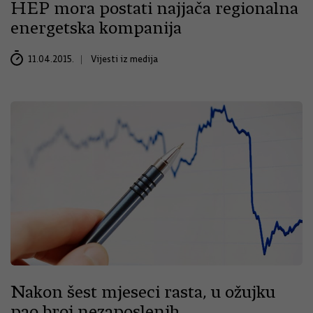
HEP mora postati najjača regionalna
energetska kompanija
11.04.2015.
Vijesti iz medija
Nakon šest mjeseci rasta, u ožujku
pao broj nezaposlenih