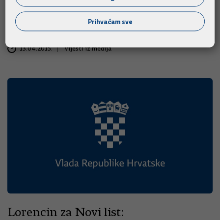
porastao za 1,9 posto na godišnjoj razini, već sedmi mjesec
zaredom, potvrdili su u ponedjeljak konačni podaci Državnog
Prihvaćam sve
zavoda za statistiku.
13.04.2015.
Vijesti iz medija
Lorencin za Novi list: