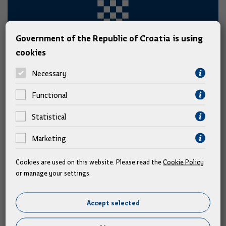
Government of the Republic of Croatia is using
cookies
Necessary
Plenković za Jutarnji list: "Mi smo u
Functional
ratu protiv virusa, panike i
Statistical
negativnih društveno ekonomskih
posljedica pandemije"
Marketing
Intervju s premijerom Andrejem Plenkovićem radili smo u
Cookies are used on this website. Please read the
Cookie Policy
dosad neviđenim okolnostima. Mandat mu je u Vladi počeo
or manage your settings.
krizom u Agrokoru, a završit će s epidemijom dosad neviđenih
razmjera koja će utjecati na sve pore društva; od zdravstva,
Accept selected
preko gospodarstva, do socijalnih kontakata.