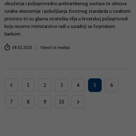
okruženja i poljoprivredno-prehrambenog sustava te obnova
ruralne ekonomije i poboljšanja životnog standarda u ruralnom
prostoru tri su glavna strateška cilja u hrvatskoj poljoprivredi
koju resorno ministarstvo radi u suradnji sa Svjetskom
bankom.
08.02.2020.
Vijesti iz medija
1
2
3
4
5
6
7
8
9
10