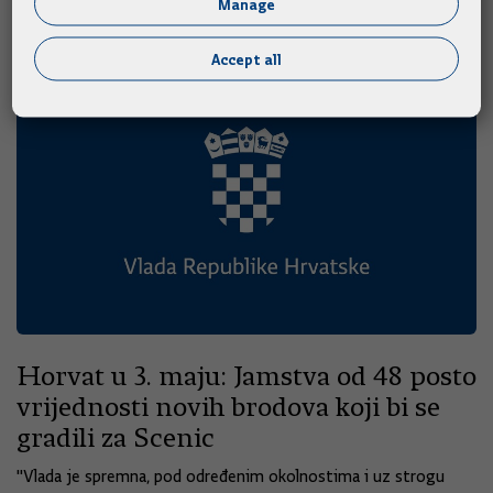
Manage
14.03.2020.
Vijesti iz medija
Accept all
Horvat u 3. maju: Jamstva od 48 posto
vrijednosti novih brodova koji bi se
gradili za Scenic
"Vlada je spremna, pod određenim okolnostima i uz strogu