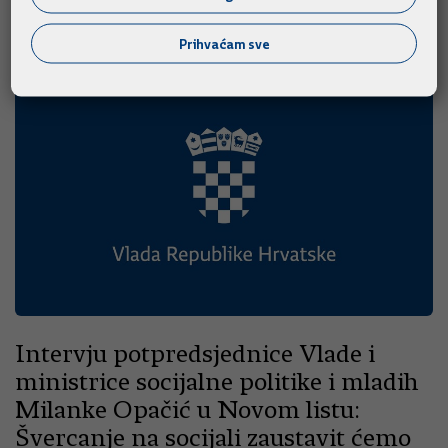
23.05.2012.
Vijesti iz medija
Prihvaćam sve
Intervju potpredsjednice Vlade i
ministrice socijalne politike i mladih
Milanke Opačić u Novom listu:
Švercanje na socijali zaustavit ćemo