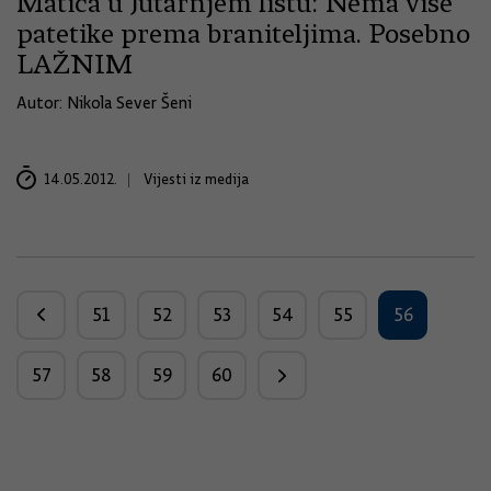
Matića u Jutarnjem listu: Nema više
patetike prema braniteljima. Posebno
LAŽNIM
Autor: Nikola Sever Šeni
14.05.2012.
Vijesti iz medija
51
52
53
54
55
56
57
58
59
60