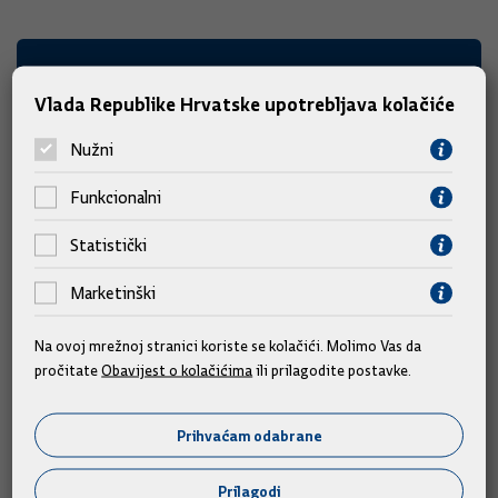
Vlada Republike Hrvatske upotrebljava kolačiće
Nužni
Funkcionalni
Statistički
Marketinški
Intervju ministra rada i
Na ovoj mrežnoj stranici koriste se kolačići. Molimo Vas da
mirovinskoga sustava Miranda
pročitate
Obavijest o kolačićima
ili prilagodite postavke.
Mrsića u Globusu
Prihvaćam odabrane
Ragovarao: Nikola Jelić
Prilagodi