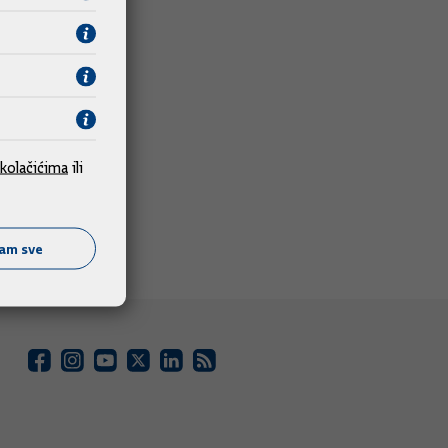
kolačićima
ili
ćam sve