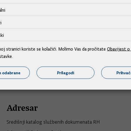
lni
i
ki
j stranici koriste se kolačići. Molimo Vas da pročitate
Obavijest o 
stavke.
m odabrane
Prilagodi
Prihva
Adresar
Središnji katalog službenih dokumenata RH