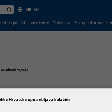
HR
EN
 intervjui
Istaknute teme
O Vladi
Pristup informacija
onađenih vijesti.
like Hrvatske upotrebljava kolačiće