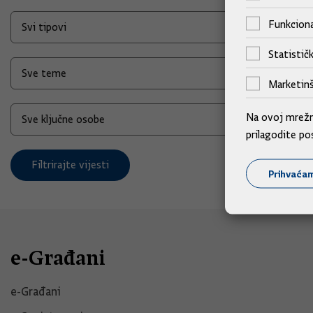
Funkciona
Statističk
Marketinš
Na ovoj mrežno
prilagodite po
Filtrirajte vijesti
Prihvaća
e-Građani
e-Građani