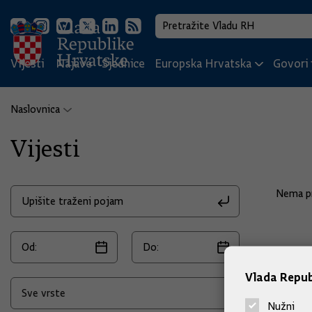
Vijesti
Najave
Sjednice
Europska Hrvatska
Govori i
Naslovnica
Vijesti
Nema pr
Vlada Repub
Nužni