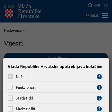
HR
EN
IZBORNIK
Naslovnica
Vijesti
Prikaži filtere
Vlada Republike Hrvatske upotrebljava kolačiće
Nužni
Nema pronađenih vijesti.
Funkcionalni
Statistički
e-Građani
Marketinški
e-Građani