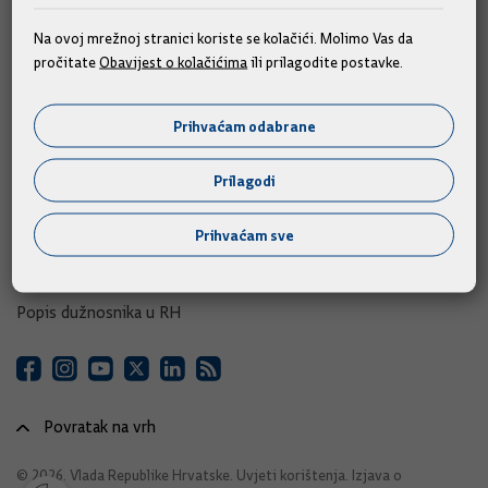
e-Savjetovanja
Na ovoj mrežnoj stranici koriste se kolačići. Molimo Vas da
pročitate
Obavijest o kolačićima
ili prilagodite postavke.
Portal otvorenih podataka RH
Izvozni portal
Prihvaćam odabrane
Adresar
Prilagodi
Središnji katalog službenih dokumenata RH
Prihvaćam sve
Adresar tijela javne vlasti
Adresar političkih stranaka u RH
Popis dužnosnika u RH
Povratak na vrh
© 2026. Vlada Republike Hrvatske.
Uvjeti korištenja
.
Izjava o