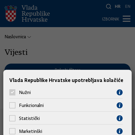
HR
EN
IZBORNIK
Naslovnica
Vijesti
Prikaži filtere
Vlada Republike Hrvatske upotrebljava kolačiće
Nužni
Nema pronađenih vijesti.
Funkcionalni
Statistički
e-Građani
Marketinški
e-Građani