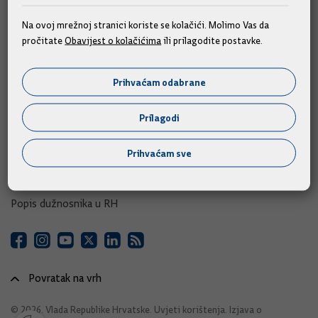
e-Savjetovanja
Na ovoj mrežnoj stranici koriste se kolačići. Molimo Vas da
pročitate
Obavijest o kolačićima
ili prilagodite postavke.
Portal otvorenih podataka RH
Izvozni portal
Prihvaćam odabrane
Adresar
Prilagodi
Središnji katalog službenih dokumenata RH
Prihvaćam sve
Adresar tijela javne vlasti
Adresar političkih stranaka u RH
Popis dužnosnika u RH
Povratak na vrh
© 2026. Vlada Republike Hrvatske.
Uvjeti korištenja
.
Izjava o