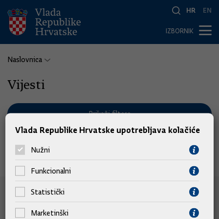
HR
EN
IZBORNIK
Naslovnica
Vijesti
Prikaži filtere
Vlada Republike Hrvatske upotrebljava kolačiće
Nužni
Nema pronađenih vijesti.
Funkcionalni
Statistički
e-Građani
Marketinški
e-Građani