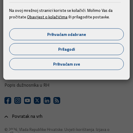
e-Savjetovanja
Na ovoj mrežnoj stranici koriste se kolačići. Molimo Vas da
pročitate
Obavijest o kolačićima
ili prilagodite postavke.
Portal otvorenih podataka RH
Izvozni portal
Prihvaćam odabrane
Adresar
Prilagodi
Središnji katalog službenih dokumenata RH
Prihvaćam sve
Adresar tijela javne vlasti
Adresar političkih stranaka u RH
Popis dužnosnika u RH
Povratak na vrh
© 2026. Vlada Republike Hrvatske.
Uvjeti korištenja
.
Izjava o