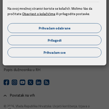
e-Savjetovanja
Na ovoj mrežnoj stranici koriste se kolačići. Molimo Vas da
pročitate
Obavijest o kolačićima
ili prilagodite postavke.
Portal otvorenih podataka RH
Izvozni portal
Prihvaćam odabrane
Adresar
Prilagodi
Središnji katalog službenih dokumenata RH
Prihvaćam sve
Adresar tijela javne vlasti
Adresar političkih stranaka u RH
Popis dužnosnika u RH
Povratak na vrh
© 2026. Vlada Republike Hrvatske.
Uvjeti korištenja
.
Izjava o