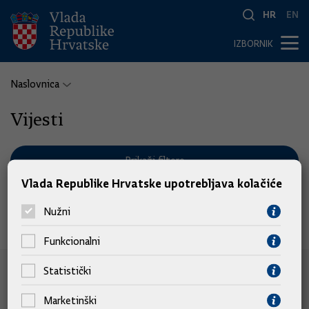
HR
EN
IZBORNIK
Naslovnica
Vijesti
Prikaži filtere
Vlada Republike Hrvatske upotrebljava kolačiće
Nužni
Nema pronađenih vijesti.
Funkcionalni
Statistički
e-Građani
Marketinški
e-Građani