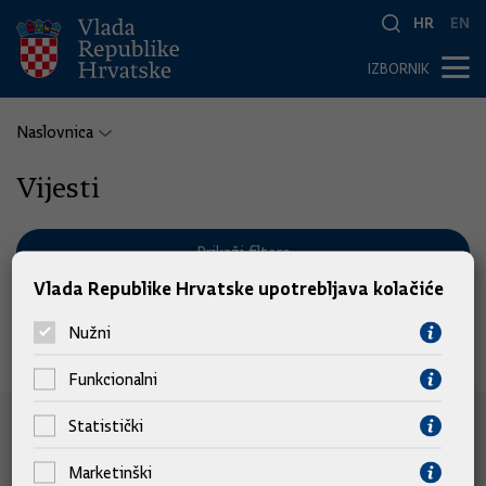
HR
EN
IZBORNIK
Naslovnica
Vijesti
Prikaži filtere
Vlada Republike Hrvatske upotrebljava kolačiće
Nužni
Nema pronađenih vijesti.
Funkcionalni
Statistički
e-Građani
Marketinški
e-Građani