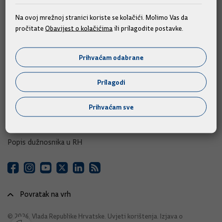
e-Savjetovanja
Na ovoj mrežnoj stranici koriste se kolačići. Molimo Vas da
pročitate
Obavijest o kolačićima
ili prilagodite postavke.
Portal otvorenih podataka RH
Izvozni portal
Prihvaćam odabrane
Adresar
Prilagodi
Središnji katalog službenih dokumenata RH
Prihvaćam sve
Adresar tijela javne vlasti
Adresar političkih stranaka u RH
Popis dužnosnika u RH
Povratak na vrh
© 2026. Vlada Republike Hrvatske.
Uvjeti korištenja
.
Izjava o