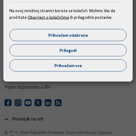
e-Savjetovanja
Na ovoj mrežnoj stranici koriste se kolačići. Molimo Vas da
pročitate
Obavijest o kolačićima
ili prilagodite postavke.
Portal otvorenih podataka RH
Izvozni portal
Prihvaćam odabrane
Adresar
Prilagodi
Središnji katalog službenih dokumenata RH
Prihvaćam sve
Adresar tijela javne vlasti
Adresar političkih stranaka u RH
Popis dužnosnika u RH
Povratak na vrh
© 2026. Vlada Republike Hrvatske.
Uvjeti korištenja
.
Izjava o