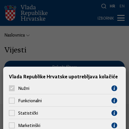
HR
EN
IZBORNIK
Naslovnica
Vijesti
Prikaži filtere
Vlada Republike Hrvatske upotrebljava kolačiće
Nužni
Nema pronađenih vijesti.
Funkcionalni
Statistički
e-Građani
Marketinški
e-Građani