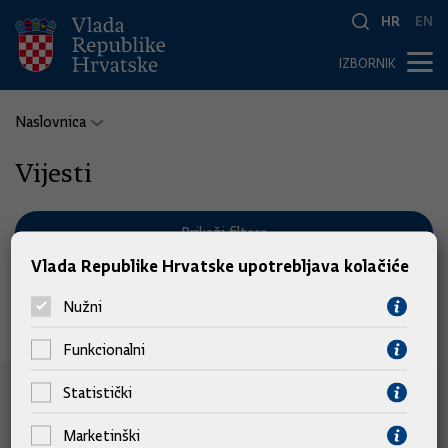
HR
EN
IZBORNIK
Naslovnica
Vijesti
Prikaži filtere
Vlada Republike Hrvatske upotrebljava kolačiće
Nužni
Nema pronađenih vijesti.
Funkcionalni
Statistički
e-Građani
Marketinški
e-Građani