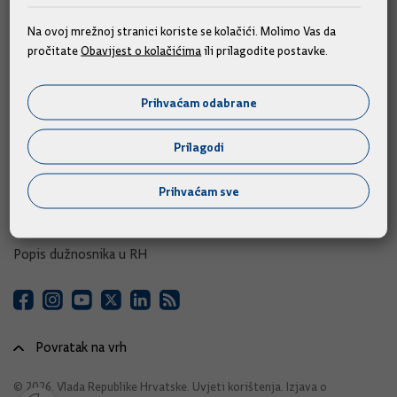
e-Savjetovanja
Na ovoj mrežnoj stranici koriste se kolačići. Molimo Vas da
pročitate
Obavijest o kolačićima
ili prilagodite postavke.
Portal otvorenih podataka RH
Izvozni portal
Prihvaćam odabrane
Adresar
Prilagodi
Središnji katalog službenih dokumenata RH
Prihvaćam sve
Adresar tijela javne vlasti
Adresar političkih stranaka u RH
Popis dužnosnika u RH
Povratak na vrh
© 2026. Vlada Republike Hrvatske.
Uvjeti korištenja
.
Izjava o